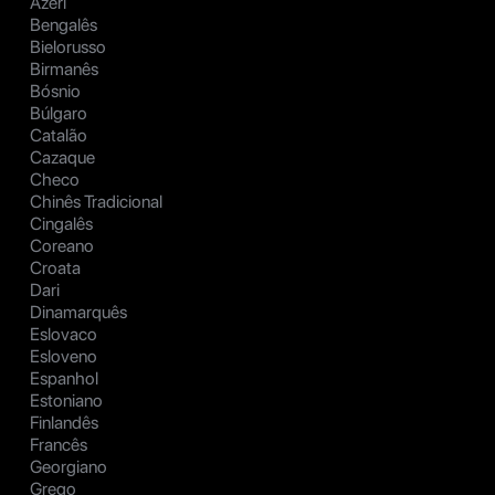
Azeri
Bengalês
Bielorusso
Birmanês
Bósnio
Búlgaro
Catalão
Cazaque
Checo
Chinês Tradicional
Cingalês
Coreano
Croata
Dari
Dinamarquês
Eslovaco
Esloveno
Espanhol
Estoniano
Finlandês
Francês
Georgiano
Grego