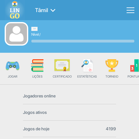
Tâmil
Nível
/
JOGAR
LIÇÕES
CERTIFICADO
ESTATÍSTICAS
TORNEIO
PONTU
Jogadores online
Jogos ativos
Jogos de hoje
4199