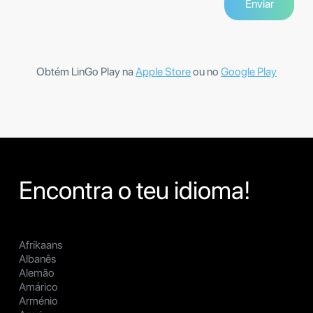
Obtém LinGo Play na
Apple Store
ou no
Google Play
Encontra o teu idioma!
Afrikaans
Albanês
Alemão
Amárico
Arménio