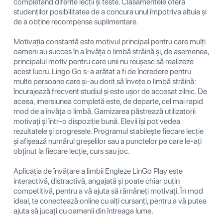
completând diferite lecții și teste. Clasamentele oferă
studenților posibilitatea de a concura unul împotriva altuia și
de a obține recompense suplimentare.
Motivația constantă este motivul principal pentru care mulți
oameni au succes în a învăța o limbă străină și, de asemenea,
principalul motiv pentru care unii nu reușesc să realizeze
acest lucru. Lingo Go s-a arătat a fi de încredere pentru
multe persoane care și-au dorit să învețe o limbă străină:
încurajează frecvent studiul și este ușor de accesat zilnic. De
aceea, imersiunea completă este, de departe, cel mai rapid
mod de a învăța o limbă. Gamizarea păstrează utilizatorii
motivați și într-o dispoziție bună. Elevii își pot vedea
rezultatele și progresele. Programul stabilește fiecare lecție
și afișează numărul greșelilor sau a punctelor pe care le-ați
obținut la fiecare lecție, curs sau joc.
Aplicația de învățare a limbii Engleze LinGo Play este
interactivă, distractivă, angajată și poate chiar puțin
competitivă, pentru a vă ajuta să rămâneți motivați. În mod
ideal, te conectează online cu alți cursanți, pentru a vă putea
ajuta să jucați cu oamenii din întreaga lume.