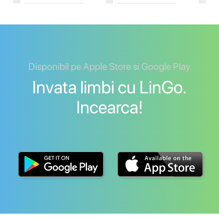
Disponibil pe Apple Store si Google Play
Invata limbi cu LinGo.
Incearca!