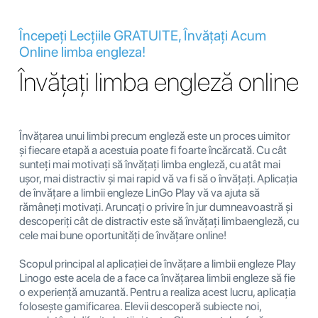
Începeți Lecțiile GRATUITE, Învățați Acum
Online limba engleza!
Învățați limba engleză online
Învățarea unui limbi precum engleză este un proces uimitor
și fiecare etapă a acestuia poate fi foarte încărcată. Cu cât
sunteți mai motivați să învățați limba engleză, cu atât mai
ușor, mai distractiv și mai rapid vă va fi să o învățați. Aplicația
de învățare a limbii engleze LinGo Play vă va ajuta să
rămâneți motivați. Aruncați o privire în jur dumneavoastră și
descoperiți cât de distractiv este să învățați limbaengleză, cu
cele mai bune oportunități de învățare online!
Scopul principal al aplicației de învățare a limbii engleze Play
Linogo este acela de a face ca învățarea limbii engleze să fie
o experiență amuzantă. Pentru a realiza acest lucru, aplicația
folosește gamificarea. Elevii descoperă subiecte noi,