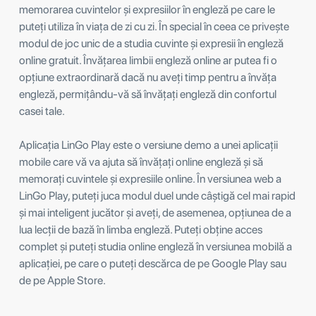
memorarea cuvintelor și expresiilor în engleză pe care le
puteți utiliza în viața de zi cu zi. În special în ceea ce privește
modul de joc unic de a studia cuvinte și expresii în engleză
online gratuit. Învățarea limbii engleză online ar putea fi o
opțiune extraordinară dacă nu aveți timp pentru a învăța
engleză, permițându-vă să învățați engleză din confortul
casei tale.
Aplicația LinGo Play este o versiune demo a unei aplicații
mobile care vă va ajuta să învățați online engleză și să
memorați cuvintele și expresiile online. În versiunea web a
LinGo Play, puteți juca modul duel unde câștigă cel mai rapid
și mai inteligent jucător și aveți, de asemenea, opțiunea de a
lua lecții de bază în limba engleză. Puteți obține acces
complet și puteți studia online engleză în versiunea mobilă a
aplicației, pe care o puteți descărca de pe Google Play sau
de pe Apple Store.