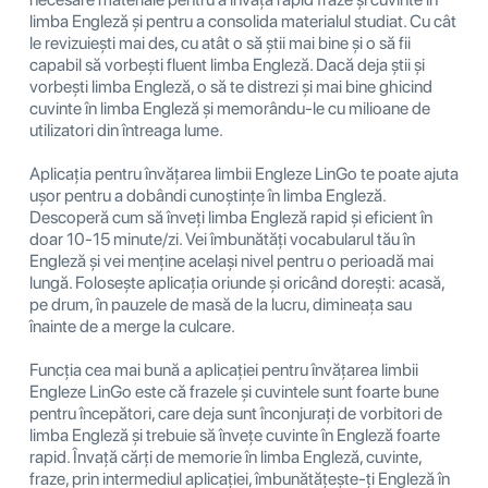
limba Engleză şi pentru a consolida materialul studiat. Cu cât
le revizuieşti mai des, cu atât o să ştii mai bine şi o să fii
capabil să vorbeşti fluent limba Engleză. Dacă deja ştii şi
vorbeşti limba Engleză, o să te distrezi şi mai bine ghicind
cuvinte în limba Engleză şi memorându-le cu milioane de
utilizatori din întreaga lume.
Aplicaţia pentru învăţarea limbii Engleze LinGo te poate ajuta
uşor pentru a dobândi cunoştinţe în limba Engleză.
Descoperă cum să înveţi limba Engleză rapid şi eficient în
doar 10-15 minute/zi. Vei îmbunătăţi vocabularul tău în
Engleză şi vei menţine acelaşi nivel pentru o perioadă mai
lungă. Foloseşte aplicaţia oriunde şi oricând doreşti: acasă,
pe drum, în pauzele de masă de la lucru, dimineaţa sau
înainte de a merge la culcare.
Funcţia cea mai bună a aplicaţiei pentru învăţarea limbii
Engleze LinGo este că frazele şi cuvintele sunt foarte bune
pentru începători, care deja sunt înconjuraţi de vorbitori de
limba Engleză şi trebuie să înveţe cuvinte în Engleză foarte
rapid. Învaţă cărţi de memorie în limba Engleză, cuvinte,
fraze, prin intermediul aplicaţiei, îmbunătăţeşte-ţi Engleză în