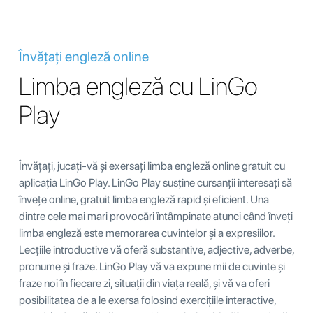
Învățați engleză online
Limba engleză cu LinGo
Play
Învățați, jucați-vă și exersați limba engleză online gratuit cu
aplicația LinGo Play. LinGo Play susține cursanții interesați să
învețe online, gratuit limba engleză rapid și eficient. Una
dintre cele mai mari provocări întâmpinate atunci când înveți
limba engleză este memorarea cuvintelor și a expresiilor.
Lecțiile introductive vă oferă substantive, adjective, adverbe,
pronume și fraze. LinGo Play vă va expune mii de cuvinte și
fraze noi în fiecare zi, situații din viața reală, și vă va oferi
posibilitatea de a le exersa folosind exercițiile interactive,