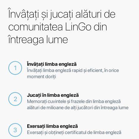
Învâțați și jucați alături de
comunitatea LinGo din
întreaga lume
Învățați limba engleză
Învățați limba engleză rapid și eficient, în orice
moment doriți
Jucați în limba engleză
Memorați cuvintele și frazele din limba engleză
alături de milioane de alți jucători din întreaga lume
Exersați limba engleză
Exersați și obțineți certificatul de limba engleză