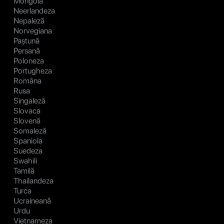
Mongolă
Neerlandeza
Nepaleză
Norvegiana
Paștună
Persană
Poloneza
Portugheza
Româna
Rusa
Singaleză
Slovaca
Slovenă
Somaleză
Spaniola
Suedeza
Swahili
Tamilă
Thailandeza
Turca
Ucraineană
Urdu
Vietnameza