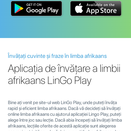
Învățați cuvinte și fraze în limba afrikaans
Aplicația de învățare a limbii
afrikaans LinGo Play
Bine ați venit pe site-ul web LinGo Play, unde puteți învăța
rapid și eficient limba afrikaans. Dacă vă decideți să învățați
online limba afrikaans cu ajutorul aplicației Lingo Play, puteți
alege între joc sau lecție. Dacă abia începeți să învățați limba
afrikaans, lecțiile oferite de acestă aplicație sunt alegerea