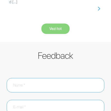
d […]
Vezi tot
Feedback