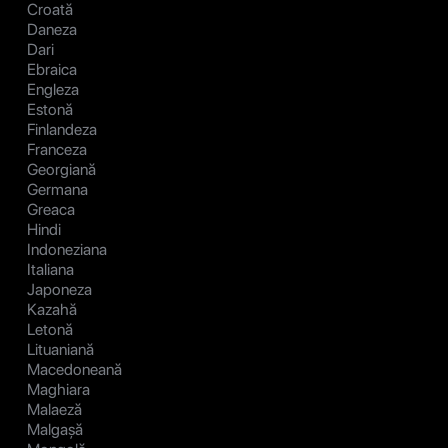
Croată
Daneza
Dari
Ebraica
Engleza
Estonă
Finlandeza
Franceza
Georgiană
Germana
Greaca
Hindi
Indoneziana
Italiana
Japoneza
Kazahă
Letonă
Lituaniană
Macedoneană
Maghiara
Malaeză
Malgașă