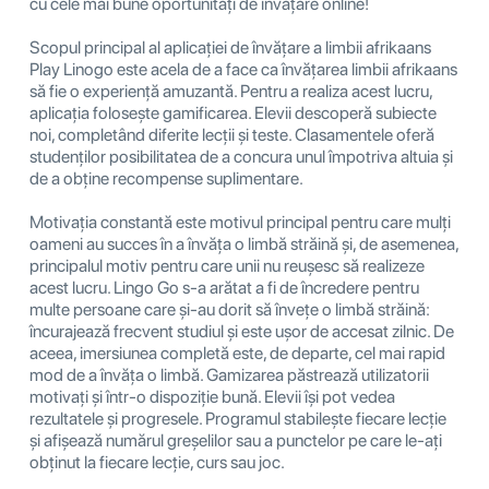
cu cele mai bune oportunități de învățare online!
Scopul principal al aplicației de învățare a limbii afrikaans
Play Linogo este acela de a face ca învățarea limbii afrikaans
să fie o experiență amuzantă. Pentru a realiza acest lucru,
aplicația folosește gamificarea. Elevii descoperă subiecte
noi, completând diferite lecții și teste. Clasamentele oferă
studenților posibilitatea de a concura unul împotriva altuia și
de a obține recompense suplimentare.
Motivația constantă este motivul principal pentru care mulți
oameni au succes în a învăța o limbă străină și, de asemenea,
principalul motiv pentru care unii nu reușesc să realizeze
acest lucru. Lingo Go s-a arătat a fi de încredere pentru
multe persoane care și-au dorit să învețe o limbă străină:
încurajează frecvent studiul și este ușor de accesat zilnic. De
aceea, imersiunea completă este, de departe, cel mai rapid
mod de a învăța o limbă. Gamizarea păstrează utilizatorii
motivați și într-o dispoziție bună. Elevii își pot vedea
rezultatele și progresele. Programul stabilește fiecare lecție
și afișează numărul greșelilor sau a punctelor pe care le-ați
obținut la fiecare lecție, curs sau joc.