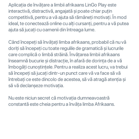
Aplicația de învățare a limbii afrikaans LinGo Play este
interactivă, distractivă, angajată și poate chiar puțin
competitivă, pentru a vă ajuta să rămâneți motivați. În mod
ideal, te conectează online cu alți cursanți, pentru a vă putea
ajuta să jucați cu oamenii din întreaga lume.
Când începeți să învățați limba afrikaans, probabil că nu vă
doriți să începeți cu toate regulile de gramatică și lucrurile
care complică o limbă străină. Învățarea limbii afrikaans
înseamnă bucurie și distracție, în afară de dorința de a vă
îmbogăți cunoștințele. Pentru a realiza acest lucru, va trebui
să începeți să jucați dintr-un punct care vă va face să vă
întrebați ce este dincolo de acestea, să vă atragă atenția și
să vă declanșeze motivația.
Nu este niciun secret că motivația dumneavoastră
constantă este cheia pentru a învăța limba Afrikaans.