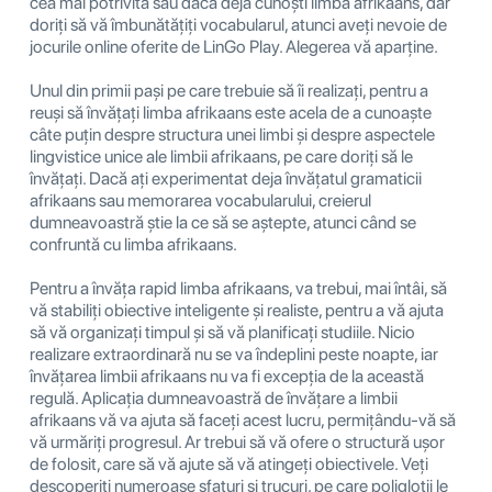
cea mai potrivită sau dacă deja cunoști limba afrikaans, dar
doriți să vă îmbunătățiți vocabularul, atunci aveți nevoie de
jocurile online oferite de LinGo Play. Alegerea vă aparține.
Unul din primii pași pe care trebuie să îi realizați, pentru a
reuși să învățați limba afrikaans este acela de a cunoaște
câte puțin despre structura unei limbi și despre aspectele
lingvistice unice ale limbii afrikaans, pe care doriți să le
învățați. Dacă ați experimentat deja învățatul gramaticii
afrikaans sau memorarea vocabularului, creierul
dumneavoastră știe la ce să se aștepte, atunci când se
confruntă cu limba afrikaans.
Pentru a învăța rapid limba afrikaans, va trebui, mai întâi, să
vă stabiliți obiective inteligente și realiste, pentru a vă ajuta
să vă organizați timpul și să vă planificați studiile. Nicio
realizare extraordinară nu se va îndeplini peste noapte, iar
învățarea limbii afrikaans nu va fi excepția de la această
regulă. Aplicația dumneavoastră de învățare a limbii
afrikaans vă va ajuta să faceți acest lucru, permițându-vă să
vă urmăriți progresul. Ar trebui să vă ofere o structură ușor
de folosit, care să vă ajute să vă atingeți obiectivele. Veți
descoperiți numeroase sfaturi și trucuri, pe care poligloții le