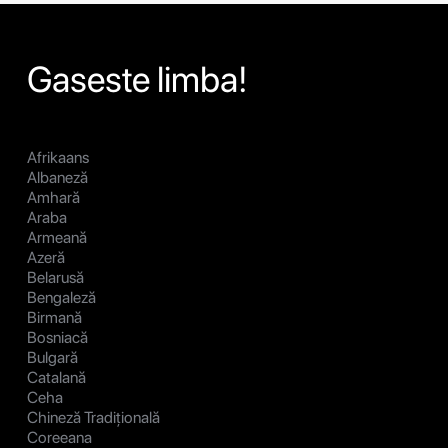
Gaseste limba!
Afrikaans
Albaneză
Amhară
Araba
Armeană
Azeră
Belarusă
Bengaleză
Birmană
Bosniacă
Bulgară
Catalană
Ceha
Chineză Tradițională
Coreeana