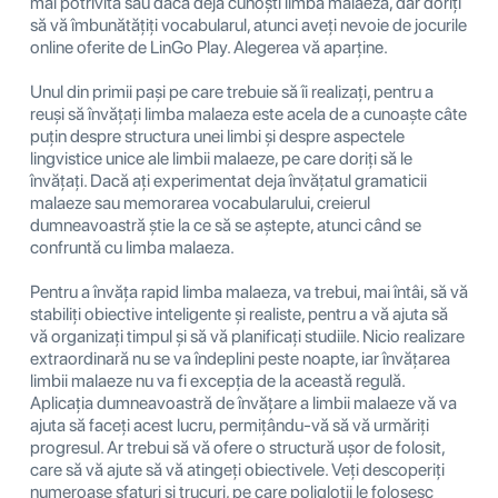
mai potrivită sau dacă deja cunoști limba malaeza, dar doriți
să vă îmbunătățiți vocabularul, atunci aveți nevoie de jocurile
online oferite de LinGo Play. Alegerea vă aparține.
Unul din primii pași pe care trebuie să îi realizați, pentru a
reuși să învățați limba malaeza este acela de a cunoaște câte
puțin despre structura unei limbi și despre aspectele
lingvistice unice ale limbii malaeze, pe care doriți să le
învățați. Dacă ați experimentat deja învățatul gramaticii
malaeze sau memorarea vocabularului, creierul
dumneavoastră știe la ce să se aștepte, atunci când se
confruntă cu limba malaeza.
Pentru a învăța rapid limba malaeza, va trebui, mai întâi, să vă
stabiliți obiective inteligente și realiste, pentru a vă ajuta să
vă organizați timpul și să vă planificați studiile. Nicio realizare
extraordinară nu se va îndeplini peste noapte, iar învățarea
limbii malaeze nu va fi excepția de la această regulă.
Aplicația dumneavoastră de învățare a limbii malaeze vă va
ajuta să faceți acest lucru, permițându-vă să vă urmăriți
progresul. Ar trebui să vă ofere o structură ușor de folosit,
care să vă ajute să vă atingeți obiectivele. Veți descoperiți
numeroase sfaturi și trucuri, pe care poligloții le folosesc