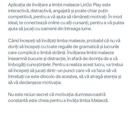
Aplicația de învățare a limbii malaeze LinGo Play este
interactivă, distractivă, angajată și poate chiar puțin
competitivă, pentru a vă ajuta să rămâneți motivați. În mod
ideal, te conectează online cu alți cursanți, pentru a vă putea
ajuta să jucați cu oamenii din întreaga lume.
Când începeți să învățați limba malaeze, probabil că nu vă
doriți să începeți cu toate regulile de gramatică și lucrurile
care complică o limbă străină. Învățarea limbii malaeze
înseamnă bucurie și distracție, în afară de dorința de a vă
îmbogăți cunoștințele. Pentru a realiza acest lucru, va trebui
să începeți să jucați dintr-un punct care vă va face să vă
întrebați ce este dincolo de acestea, să vă atragă atenția și
să vă declanșeze motivația.
Nu este niciun secret că motivația dumneavoastră
constantă este cheia pentru a învăța limba Malaeză.