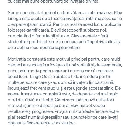
cu cele mai bune oportunități de învățare online!
Scopul principal al aplicației de învățare a limbii malaeze Play
Linogo este acela de a face ca învățarea limbii malaeze să fie
o experiență amuzantă. Pentru a realiza acest lucru, aplicația
folosește gamificarea. Elevii descoperă subiecte noi,
completând diferite lecții și teste. Clasamentele oferă
studenților posibilitatea de a concura unul împotriva altuia și
de a obține recompense suplimentare.
Motivația constantă este motivul principal pentru care mulți
oameni au succes în a învăța o limbă străină și, de asemenea,
principalul motiv pentru care unii nu reușesc să realizeze
acest lucru. Lingo Go s-a arătat a fi de încredere pentru
multe persoane care și-au dorit să învețe o limbă străină:
încurajează frecvent studiul și este ușor de accesat zilnic. De
aceea, imersiunea completă este, de departe, cel mai rapid
mod de a învăța o limbă. Gamizarea păstrează utilizatorii
motivați și într-o dispoziție bună. Elevii își pot vedea
rezultatele și progresele. Programul stabilește fiecare lecție
și afișează numărul greșelilor sau a punctelor pe care le-ați
obținut la fiecare lecție, curs sau joc.