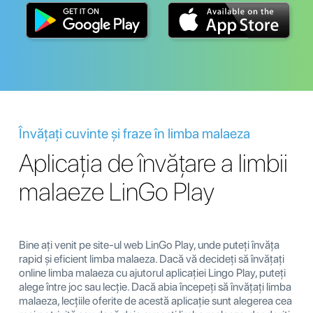
Învățați cuvinte și fraze în limba malaeza
Aplicația de învățare a limbii
malaeze LinGo Play
Bine ați venit pe site-ul web LinGo Play, unde puteți învăța
rapid și eficient limba malaeza. Dacă vă decideți să învățați
online limba malaeza cu ajutorul aplicației Lingo Play, puteți
alege între joc sau lecție. Dacă abia începeți să învățați limba
malaeza, lecțiile oferite de acestă aplicație sunt alegerea cea