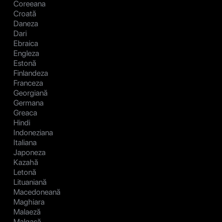
Coreeana
Croată
Daneza
Dari
Ebraica
Engleza
Estonă
Finlandeza
Franceza
Georgiană
Germana
Greaca
Hindi
Indoneziana
Italiana
Japoneza
Kazahă
Letonă
Lituaniană
Macedoneană
Maghiara
Malaeză
Malgașă