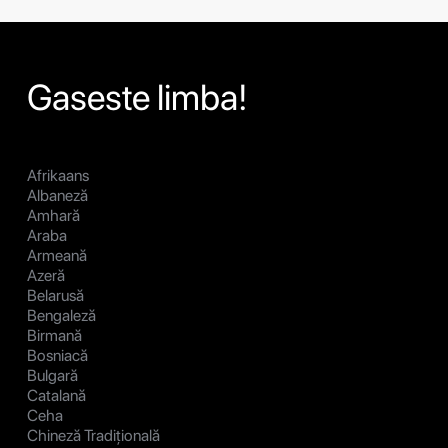
Gaseste limba!
Afrikaans
Albaneză
Amhară
Araba
Armeană
Azeră
Belarusă
Bengaleză
Birmană
Bosniacă
Bulgară
Catalană
Ceha
Chineză Tradițională