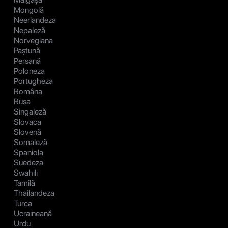
Mongolă
Neerlandeza
Nepaleză
Norvegiana
Paștună
Persană
Poloneza
Portugheza
Româna
Rusa
Singaleză
Slovaca
Slovenă
Somaleză
Spaniola
Suedeza
Swahili
Tamilă
Thailandeza
Turca
Ucraineană
Urdu