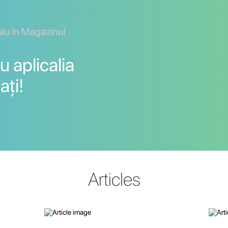
sau în Magazinul
u aplicalia
ați!
Articles