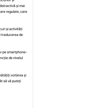
distractivă și mai
ățare regulate, care
ri și activități
și traducerea de
usiv pe smartphone-
uncție de nivelul
tățiți vorbirea și
ât să vă puteți