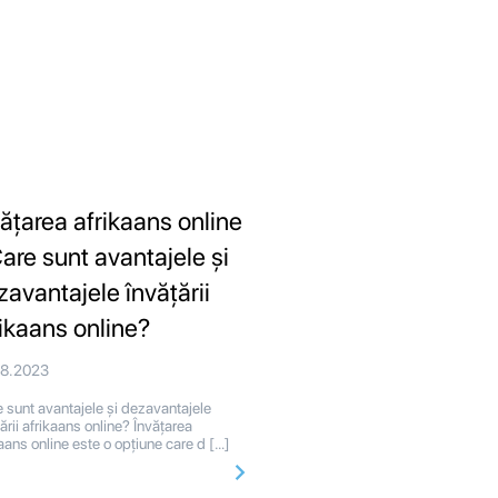
vățarea afrikaans online
Care sunt avantajele și
zavantajele învățării
rikaans online?
08.2023
 sunt avantajele și dezavantajele
ării afrikaans online? Învățarea
kaans online este o opțiune care d […]