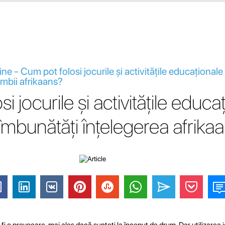
ine - Cum pot folosi jocurile și activitățile educațional
imbii afrikaans?
i jocurile și activitățile educa
îmbunătăți înțelegerea afrika
fi o provocare, mai ales dacă sunteți la început de drum. Dar utilizarea jo