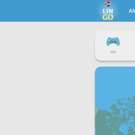
Af
JOC