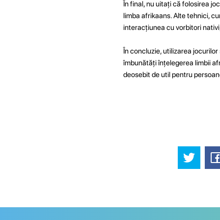
În final, nu uitați că folosirea j
limba afrikaans. Alte tehnici, cum
interacțiunea cu vorbitori nativi
În concluzie, utilizarea jocurilo
îmbunătăți înțelegerea limbii afr
deosebit de util pentru persoan