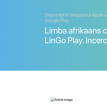
Disponibil în Magazinul Apple 
Google Play.
Limba afrikaans c
LinGo Play. Incerc