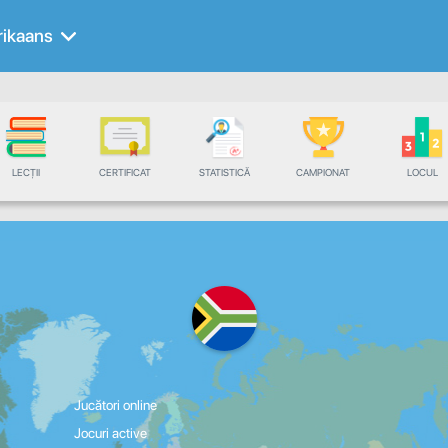
rikaans
LECȚII
CERTIFICAT
STATISTICĂ
CAMPIONAT
LOCUL
Jucători online
Jocuri active