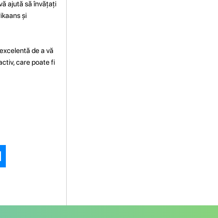
 vă ajută să învățați
rikaans și
e excelentă de a vă
ctiv, care poate fi