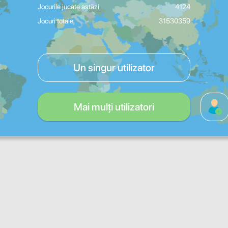
Jocurile jucate astăzi
4124
Jocuri totale
31530359
Un singur utilizator
Mai mulți utilizatori