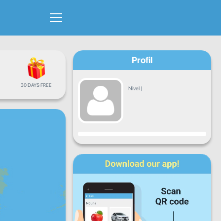
Profil
30 DAYS FREE
Nivel
|
Progres
L
Ma
Mi
J