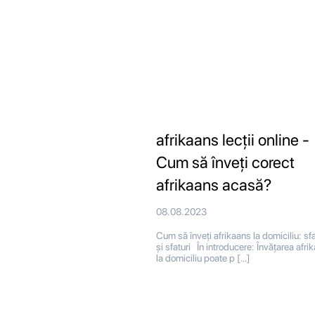
afrikaans lecții online -
Cum să înveți corect
afrikaans acasă?
08.08.2023
Cum să înveți afrikaans la domiciliu: sfa
și sfaturi În introducere: Învățarea afri
la domiciliu poate p […]