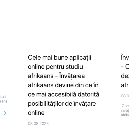
Cele mai bune aplicații
În
online pentru studiu
- 
afrikaans - Învățarea
de
afrikaans devine din ce în
af
ce mai accesibilă datorită
08.
turi
kaans
posibilităților de învățare
Care
învăț
online
afri
08.08.2023