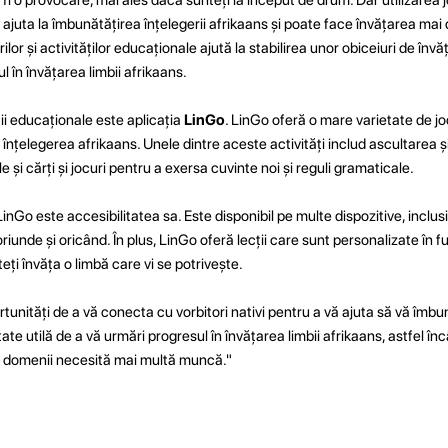
 ajuta la îmbunătățirea înțelegerii afrikaans și poate face învățarea mai 
urilor și activităților educaționale ajută la stabilirea unor obiceiuri de înv
 în învățarea limbii afrikaans.
ii educaționale este aplicația
LinGo
. LinGo oferă o mare varietate de jocu
 înțelegerea afrikaans. Unele dintre aceste activități includ ascultarea 
e și cărți și jocuri pentru a exersa cuvinte noi și reguli gramaticale.
i LinGo este accesibilitatea sa. Este disponibil pe multe dispozitive, incl
at oriunde și oricând. În plus, LinGo oferă lecții care sunt personalizate în f
teți învăța o limbă care vi se potrivește.
nități de a vă conecta cu vorbitori nativi pentru a vă ajuta să vă îmbună
tate utilă de a vă urmări progresul în învățarea limbii afrikaans, astfel înc
ce domenii necesită mai multă muncă."