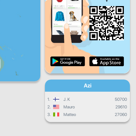
V
S
D
Progresul zilnic
Progresul lunar
Certificat
Progres total
Azi
1.
J. K
50700
2.
Mauro
29610
3.
Matteo
27060