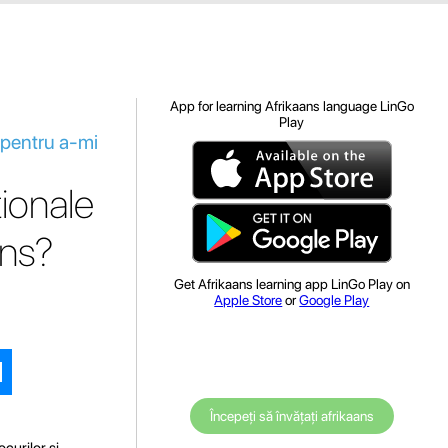
App for learning Afrikaans language LinGo
Play
e pentru a-mi
ționale
ans?
Get Afrikaans learning app LinGo Play on
Apple Store
or
Google Play
Începeți să învățați afrikaans
curilor și