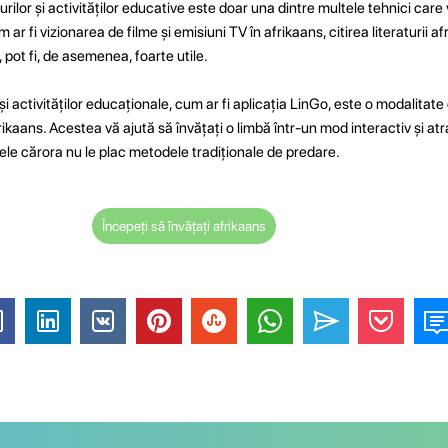
ocurilor și activităților educative este doar una dintre multele tehnici care
 ar fi vizionarea de filme și emisiuni TV în afrikaans, citirea literaturii af
, pot fi, de asemenea, foarte utile.
r și activităților educaționale, cum ar fi aplicația LinGo, este o modalitat
ikaans. Acestea vă ajută să învățați o limbă într-un mod interactiv și atra
ele cărora nu le plac metodele tradiționale de predare.
Începeți să învățați afrikaans