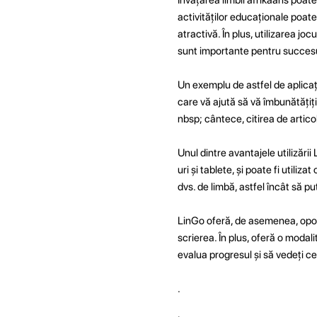
activităților educaționale poate
atractivă. În plus, utilizarea joc
sunt importante pentru succesul
Un exemplu de astfel de aplicaț
care vă ajută să vă îmbunătățiți
nbsp; cântece, citirea de articol
Unul dintre avantajele utilizări
uri și tablete, și poate fi utiliz
dvs. de limbă, astfel încât să pu
LinGo oferă, de asemenea, oportu
scrierea. În plus, oferă o modali
evalua progresul și să vedeți 
.