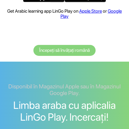
Get Arabic learning app LinGo Play on
Apple Store
or
Google
Play
Începeți să învățați română
Disponibil în Magazinul Apple sau în Magazinul
Google Play.
Limba araba cu aplicalia
LinGo Play. Incercați!