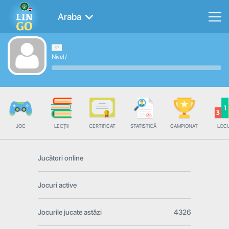
Araba
Nivel
/
JOC
LECȚII
CERTIFICAT
STATISTICĂ
CAMPIONAT
LOC
Jucători online
Jocuri active
Jocurile jucate astăzi
4326