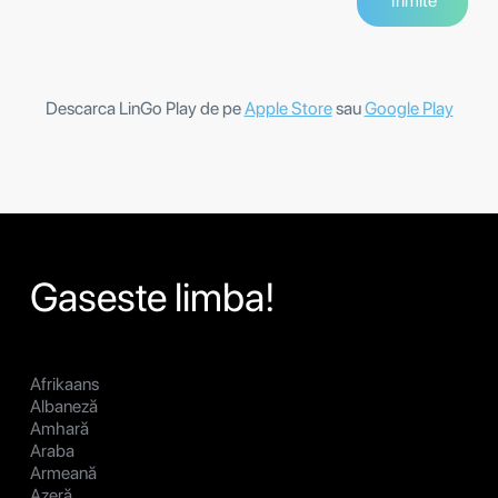
Descarca LinGo Play de pe
Apple Store
sau
Google Play
Gaseste limba!
Afrikaans
Albaneză
Amhară
Araba
Armeană
Azeră