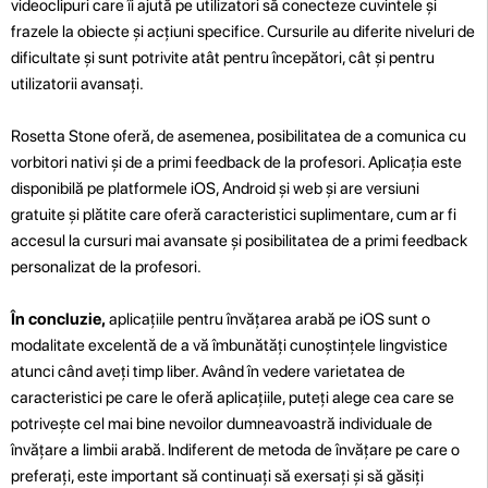
videoclipuri care îi ajută pe utilizatori să conecteze cuvintele și
frazele la obiecte și acțiuni specifice. Cursurile au diferite niveluri de
dificultate și sunt potrivite atât pentru începători, cât și pentru
utilizatorii avansați.
Rosetta Stone oferă, de asemenea, posibilitatea de a comunica cu
vorbitori nativi și de a primi feedback de la profesori. Aplicația este
disponibilă pe platformele iOS, Android și web și are versiuni
gratuite și plătite care oferă caracteristici suplimentare, cum ar fi
accesul la cursuri mai avansate și posibilitatea de a primi feedback
personalizat de la profesori.
În concluzie,
aplicațiile pentru învățarea arabă pe iOS sunt o
modalitate excelentă de a vă îmbunătăți cunoștințele lingvistice
atunci când aveți timp liber. Având în vedere varietatea de
caracteristici pe care le oferă aplicațiile, puteți alege cea care se
potrivește cel mai bine nevoilor dumneavoastră individuale de
învățare a limbii arabă. Indiferent de metoda de învățare pe care o
preferați, este important să continuați să exersați și să găsiți