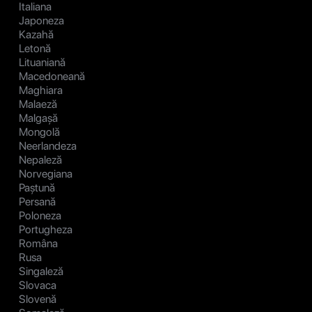
Italiana
Japoneza
Kazahă
Letonă
Lituaniană
Macedoneană
Maghiara
Malaeză
Malgașă
Mongolă
Neerlandeza
Nepaleză
Norvegiana
Paștună
Persană
Poloneza
Portugheza
Româna
Rusa
Singaleză
Slovaca
Slovenă