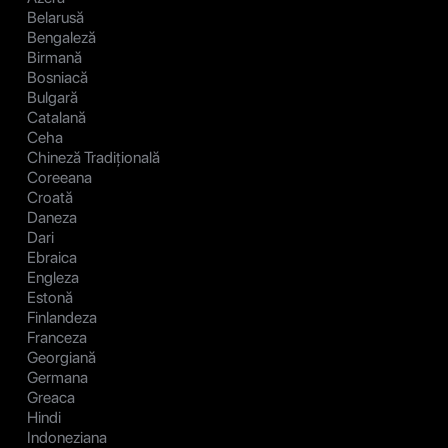
Belarusă
Bengaleză
Birmană
Bosniacă
Bulgară
Catalană
Ceha
Chineză Tradițională
Coreeana
Croată
Daneza
Dari
Ebraica
Engleza
Estonă
Finlandeza
Franceza
Georgiană
Germana
Greaca
Hindi
Indoneziana