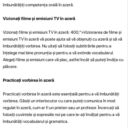
îmbunătățiți competența orală în azeră.
Vizionați filme și emisiuni TV în azeră
Vizionați filme și emisiuni TV în azeră: 400;">Vizionarea de filme și
emisiuni TV în azeră vă poate ajuta să vă obișnuiți cu azeră și să vă
îmbunătățiți vorbirea. Nu uitați să folosiți subtitrările pentru a
înțelege mai bine pronunția și pentru a vă extinde vocabularul.
Alegeți filme și emisiuni care vă plac, astfel încât să puteți învăța cu
plăcere.
Practicați vorbirea în azeră
Practicați vorbirea în azeră este esențială pentru a vă îmbunătăți
vorbirea. Găsiți un interlocutor cu care puteți comunica în mod
regulat în azeră, cum ar fi un prieten sau un profesor. Încercați să
folosiți cuvintele și expresiile noi pe care le-ați învățat pentru a vă
îmbunătăți vocabularul și gramatica.