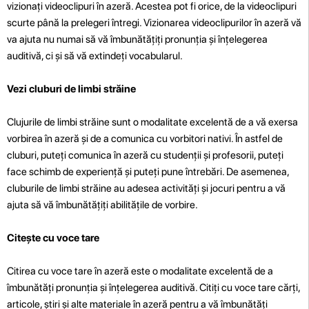
vizionați videoclipuri în azeră. Acestea pot fi orice, de la videoclipuri
scurte până la prelegeri întregi. Vizionarea videoclipurilor în azeră vă
va ajuta nu numai să vă îmbunătățiți pronunția și înțelegerea
auditivă, ci și să vă extindeți vocabularul.
Vezi cluburi de limbi străine
Clujurile de limbi străine sunt o modalitate excelentă de a vă exersa
vorbirea în azeră și de a comunica cu vorbitori nativi. În astfel de
cluburi, puteți comunica în azeră cu studenții și profesorii, puteți
face schimb de experiență și puteți pune întrebări. De asemenea,
cluburile de limbi străine au adesea activități și jocuri pentru a vă
ajuta să vă îmbunătățiți abilitățile de vorbire.
Citește cu voce tare
Citirea cu voce tare în azeră este o modalitate excelentă de a
îmbunătăți pronunția și înțelegerea auditivă. Citiți cu voce tare cărți,
articole, știri și alte materiale în azeră pentru a vă îmbunătăți