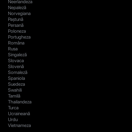
Neerlandeza
Nepaleză
Norvegiana
Paștună
Persană
Poloneza
Portugheza
Româna
Rusa
Singaleză
Slovaca
Slovenă
Somaleză
Spaniola
Suedeza
Swahili
Tamilă
Thailandeza
Turca
Ucraineană
Urdu
Vietnameza