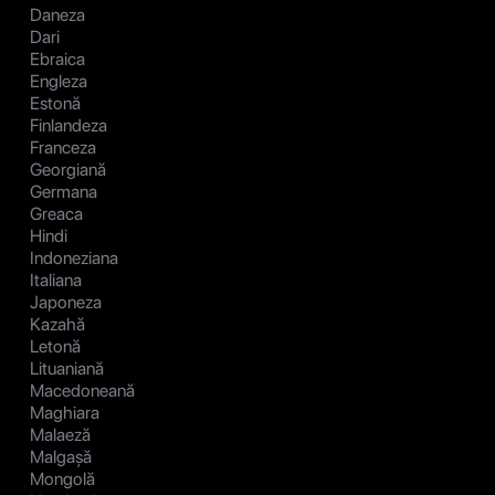
Daneza
Dari
Ebraica
Engleza
Estonă
Finlandeza
Franceza
Georgiană
Germana
Greaca
Hindi
Indoneziana
Italiana
Japoneza
Kazahă
Letonă
Lituaniană
Macedoneană
Maghiara
Malaeză
Malgașă
Mongolă