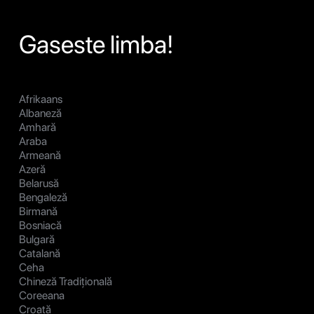
Gaseste limba!
Afrikaans
Albaneză
Amhară
Araba
Armeană
Azeră
Belarusă
Bengaleză
Birmană
Bosniacă
Bulgară
Catalană
Ceha
Chineză Tradițională
Coreeana
Croată