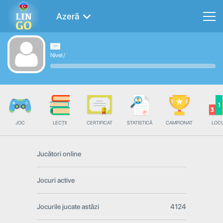
Azeră
Nivel
/
JOC
LECȚII
CERTIFICAT
STATISTICĂ
CAMPIONAT
LOC
Jucători online
Jocuri active
Jocurile jucate astăzi
4124