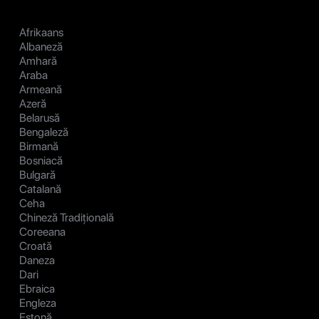
Afrikaans
Albaneză
Amhară
Araba
Armeană
Azeră
Belarusă
Bengaleză
Birmană
Bosniacă
Bulgară
Catalană
Ceha
Chineză Tradițională
Coreeana
Croată
Daneza
Dari
Ebraica
Engleza
Estonă