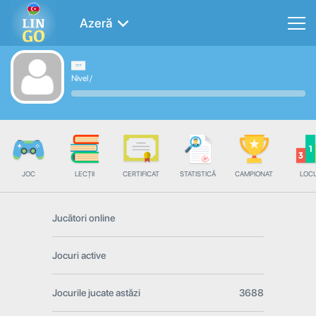
Azeră
Nivel
/
JOC
LECȚII
CERTIFICAT
STATISTICĂ
CAMPIONAT
LOC
Jucători online
Jocuri active
Jocurile jucate astăzi
3688