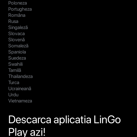
Poloneza
Portugheza
Româna
Rusa
Singaleză
Slovaca
Slovenă
Somaleză
Spaniola
Suedeza
Swahili
Tamilă
Thailandeza
Turca
Ucraineană
Urdu
Vietnameza
Descarca aplicatia LinGo
Play azi!