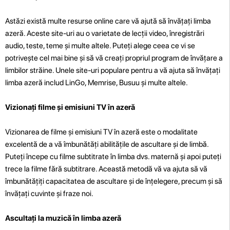
Astăzi există multe resurse online care vă ajută să învățați limba
azeră. Aceste site-uri au o varietate de lecții video, înregistrări
audio, teste, teme și multe altele. Puteți alege ceea ce vi se
potrivește cel mai bine și să vă creați propriul program de învățare a
limbilor străine. Unele site-uri populare pentru a vă ajuta să învățați
limba azeră includ LinGo, Memrise, Busuu și multe altele.
Vizionați filme și emisiuni TV în azeră
Vizionarea de filme și emisiuni TV în azeră este o modalitate
excelentă de a vă îmbunătăți abilitățile de ascultare și de limbă.
Puteți începe cu filme subtitrate în limba dvs. maternă și apoi puteți
trece la filme fără subtitrare. Această metodă vă va ajuta să vă
îmbunătățiți capacitatea de ascultare și de înțelegere, precum și să
învățați cuvinte și fraze noi.
Ascultați la muzică în limba azeră