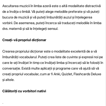
Ascultarea muzicii în limba azeră este o altă modalitate distractivă
de a învăța o limbă. Vă puteți alege melodiile preferate și vă puteți
bucura de muzică și vă puteți îmbunătăți auzul și înțelegerea
vorbirii. De asemenea, puteți încerca să traduceți melodiile în limba
dvs. maternă și să le înțelegeți sensul.
Creați-vă propriul dicționar
Crearea propriului dicționar este o modalitate excelentă de a vă
îmbunătăți vocabularul. Puteți crea liste de cuvinte și expresii noi pe
care le-ați învățat în timp ce învățați limba și încercați să le folosiți în
conversație. Există multe aplicații și programe care vă ajută să vă
creați propriul vocabular, cum ar fi Anki, Quizlet, Flashcards Deluxe
și altele.
Călătoriți cu vorbitori nativi
.