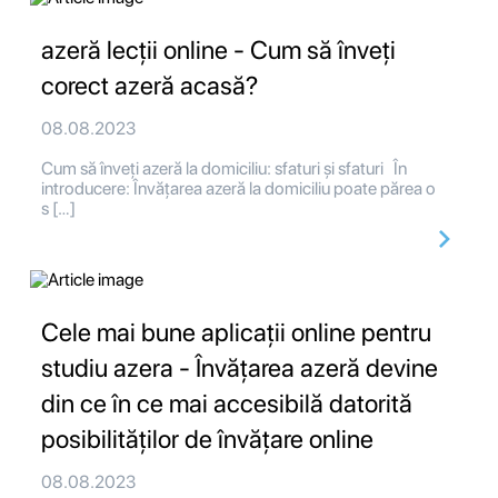
azeră lecții online - Cum să înveți
corect azeră acasă?
08.08.2023
Cum să înveți azeră la domiciliu: sfaturi și sfaturi În
introducere: Învățarea azeră la domiciliu poate părea o
s […]
Cele mai bune aplicații online pentru
studiu azera - Învățarea azeră devine
din ce în ce mai accesibilă datorită
posibilităților de învățare online
08.08.2023