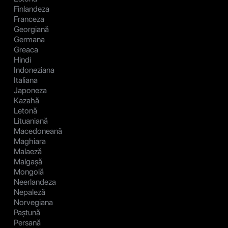
Finlandeza
Franceza
Georgiană
Germana
Greaca
Hindi
Indoneziana
Italiana
Japoneza
Kazahă
Letonă
Lituaniană
Macedoneană
Maghiara
Malaeză
Malgașă
Mongolă
Neerlandeza
Nepaleză
Norvegiana
Paștună
Persană