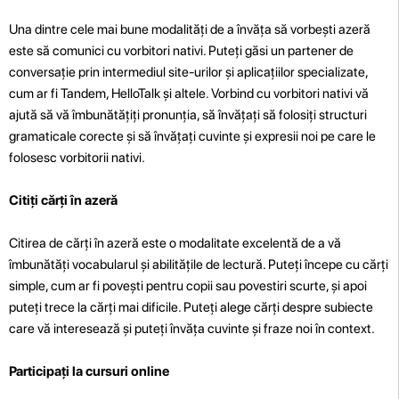
Una dintre cele mai bune modalități de a învăța să vorbești azeră
este să comunici cu vorbitori nativi. Puteți găsi un partener de
conversație prin intermediul site-urilor și aplicațiilor specializate,
cum ar fi Tandem, HelloTalk și altele. Vorbind cu vorbitori nativi vă
ajută să vă îmbunătățiți pronunția, să învățați să folosiți structuri
gramaticale corecte și să învățați cuvinte și expresii noi pe care le
folosesc vorbitorii nativi.
Citiți cărți în azeră
Citirea de cărți în azeră este o modalitate excelentă de a vă
îmbunătăți vocabularul și abilitățile de lectură. Puteți începe cu cărți
simple, cum ar fi povești pentru copii sau povestiri scurte, și apoi
puteți trece la cărți mai dificile. Puteți alege cărți despre subiecte
care vă interesează și puteți învăța cuvinte și fraze noi în context.
Participați la cursuri online