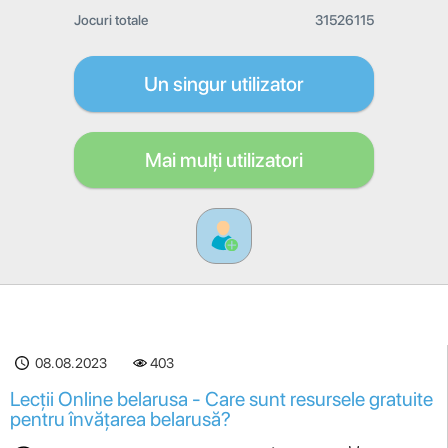
Jocuri totale
31526115
Un singur utilizator
Mai mulți utilizatori
08.08.2023
403
Lecții Online belarusa - Care sunt resursele gratuite
pentru învățarea belarusă?