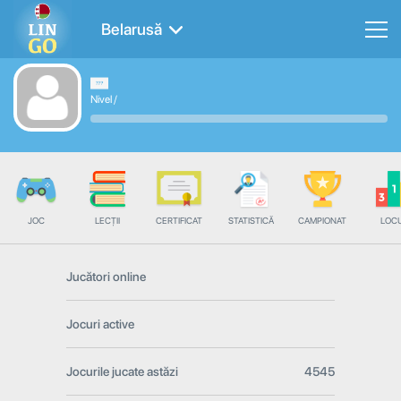
Belarusă
Nivel
/
JOC
LECȚII
CERTIFICAT
STATISTICĂ
CAMPIONAT
LOC
Jucători online
Jocuri active
Jocurile jucate astăzi
4545