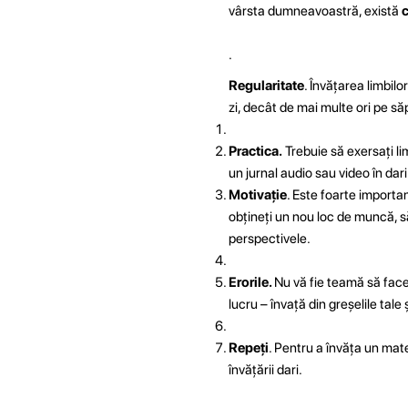
vârsta dumneavoastră, există
c
.
Regularitate
. Învățarea limbilo
zi, decât de mai multe ori pe s
Practica.
Trebuie să exersați lim
un jurnal audio sau video în dari 
Motivație
. Este foarte important
obțineți un nou loc de muncă, să 
perspectivele.
Erorile.
Nu vă fie teamă să faceț
lucru – învață din greșelile tale ș
Repeți
. Pentru a învăța un mate
învățării dari.