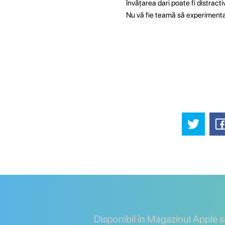
învățarea dari poate fi distract
Nu vă fie teamă să experimentaț
Disponibil în Magazinul Apple 