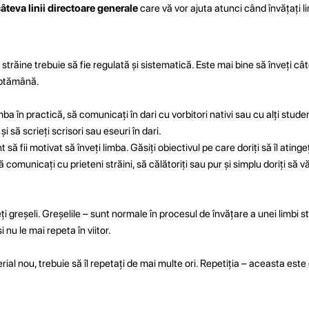
âteva linii directoare generale
care vă vor ajuta atunci când învățați l
r străine trebuie să fie regulată și sistematică. Este mai bine să înveți cât
ăptămână.
ba în practică, să comunicați în dari cu vorbitori nativi sau cu alți studenț
și să scrieți scrisori sau eseuri în dari.
 să fii motivat să înveți limba. Găsiți obiectivul pe care doriți să îl atingeți
comunicați cu prieteni străini, să călătoriți sau pur și simplu doriți să v
i greșeli. Greșelile – sunt normale în procesul de învățare a unei limbi st
i nu le mai repeta în viitor.
rial nou, trebuie să îl repetați de mai multe ori. Repetiția – aceasta est