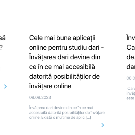
 să
Cele mai bune aplicații
Înv
?
online pentru studiu dari -
Ca
Învățarea dari devine din
de
ce în ce mai accesibilă
da
i
datorită posibilităților de
08.
învățare online
Care
învăț
08.08.2023
este
Învățarea dari devine din ce în ce mai
accesibilă datorită posibilităților de învățare
online. Există o mulțime de aplic […]