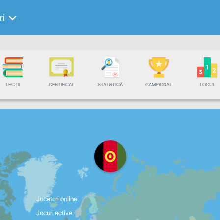
ri
LECȚII
CERTIFICAT
STATISTICĂ
CAMPIONAT
LOCUL
Jucători online
Jocuri active