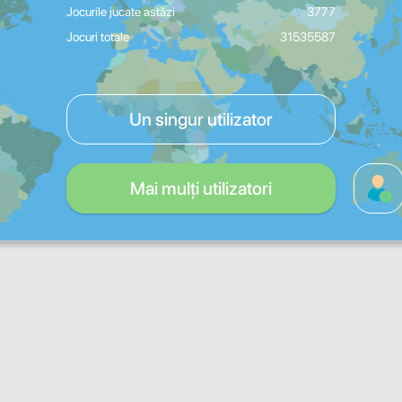
Jocurile jucate astăzi
3777
Jocuri totale
31535587
Un singur utilizator
Mai mulți utilizatori