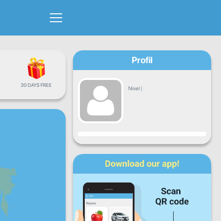
Profil
30 DAYS FREE
Nivel
|
Progres
L
Ma
Mi
J