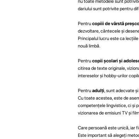
nu toate metodele sunt potrivit
dariului sunt potrivite pentru di
Pentru
copiii de vârstă preșc
dezvoltare, cântecele și desenel
Principalul lucru este ca lecțiil
nouă limbă.
Pentru
copii școlari și adoles
citirea de texte originale, vizio
intereselor și hobby-urilor copi
Pentru
adulți
, sunt adecvate și 
Cu toate acestea, este de asem
competențele lingvistice, ci și p
vizionarea de emisiuni TV și film
Care persoană este unică, iar fi
Este important să alegeți metoda