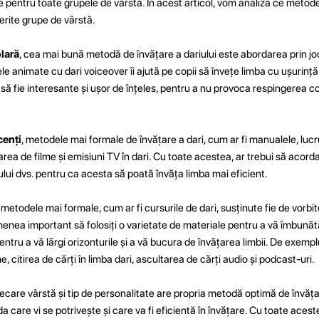
e pentru toate grupele de vârstă. În acest articol, vom analiza ce metod
ferite grupe de vârstă.
olară
, cea mai bună metodă de învățare a dariului este abordarea prin joc
e animate cu dari voiceover îi ajută pe copii să învețe limba cu ușurință ș
e să fie interesante și ușor de înțeles, pentru a nu provoca respingerea co
cenți
, metodele mai formale de învățare a dari, cum ar fi manualele, lucr
narea de filme și emisiuni TV în dari. Cu toate acestea, ar trebui să acorda
lului dvs. pentru ca acesta să poată învăța limba mai eficient.
metodele mai formale, cum ar fi cursurile de dari, susținute fie de vorbitor
enea important să folosiți o varietate de materiale pentru a vă îmbunăt
entru a vă lărgi orizonturile și a vă bucura de învățarea limbii. De exempl
e, citirea de cărți în limba dari, ascultarea de cărți audio și podcast-uri.
ecare vârstă și tip de personalitate are propria metodă optimă de învățare
 care vi se potrivește și care va fi eficientă în învățare. Cu toate acest