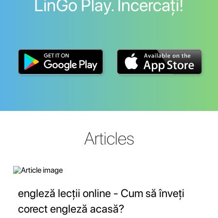
LinGo Play. Incercați!
Articles
engleză lecții online - Cum să înveți
corect engleză acasă?