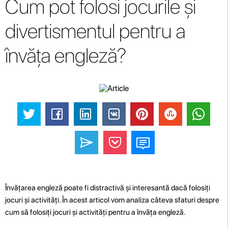
Cum pot folosi jocurile și
divertismentul pentru a
învăța engleză?
Învățarea engleză poate fi distractivă și interesantă dacă folosiți
jocuri și activități. În acest articol vom analiza câteva sfaturi despre
cum să folosiți jocuri și activități pentru a învăța engleză.