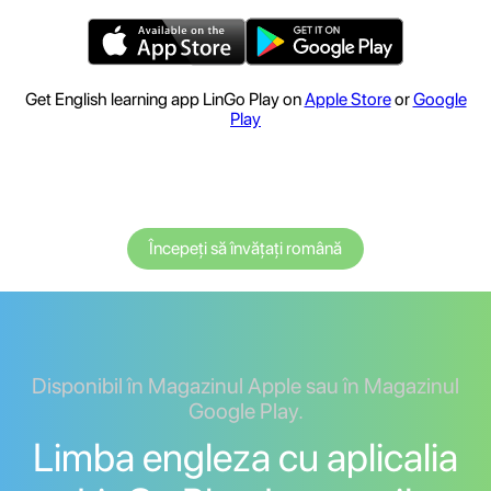
Get English learning app LinGo Play on
Apple Store
or
Google
Play
Începeți să învățați română
Disponibil în Magazinul Apple sau în Magazinul
Google Play.
Limba engleza cu aplicalia