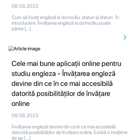
08.08.2023
Cum să înveți engleză la domiciliu: sfaturi și sfaturi În
introducere: Învățarea engleză la domiciliu poate
părea […]
Cele mai bune aplicații online pentru
studiu engleza - Învățarea engleză
devine din ce în ce mai accesibilă
datorită posibilităților de învățare
online
08.08.2023
Învățarea engleză devine din ce în ce mai accesibilă
datorită posibilităților de învățare online. Există o mulțime
de ap […]