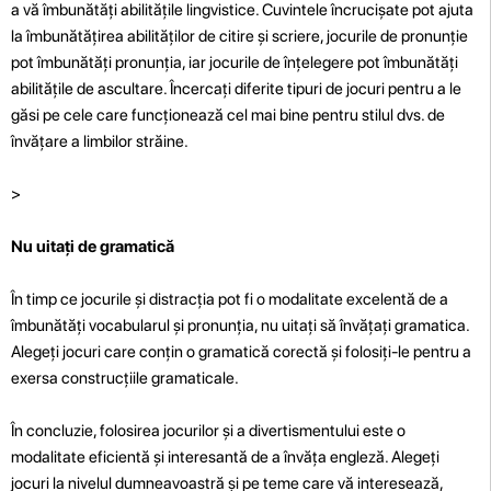
a vă îmbunătăți abilitățile lingvistice. Cuvintele încrucișate pot ajuta
la îmbunătățirea abilităților de citire și scriere, jocurile de pronunție
pot îmbunătăți pronunția, iar jocurile de înțelegere pot îmbunătăți
abilitățile de ascultare. Încercați diferite tipuri de jocuri pentru a le
găsi pe cele care funcționează cel mai bine pentru stilul dvs. de
învățare a limbilor străine.
>
Nu uitați de gramatică
În timp ce jocurile și distracția pot fi o modalitate excelentă de a
îmbunătăți vocabularul și pronunția, nu uitați să învățați gramatica.
Alegeți jocuri care conțin o gramatică corectă și folosiți-le pentru a
exersa construcțiile gramaticale.
În concluzie, folosirea jocurilor și a divertismentului este o
modalitate eficientă și interesantă de a învăța engleză. Alegeți
jocuri la nivelul dumneavoastră și pe teme care vă interesează,