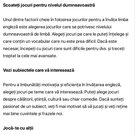
Scoateți jocuri pentru nivelul dumneavoastră
Unul dintre factorii cheie în folosirea jocurilor pentru a învăța limba
engleză este alegerea jocurilor care se potrivesc nivelului
dumneavoastră de limbă. Alegeți jocuri pe care le puteți înțelege și
care conțin un vocabular care nu este prea dificil. Dacă este
necesar, începeți cu jocuri care sunt dificile pentru dvs. și treceți
treptat la cele mai avansate.
Vezi subiectele care vă interesează
Pentru a îmbunătăți motivația și eficiența în învățarea engleză,
alegeți jocuri pe teme care vă interesează. Puteți alege jocuri
despre călătorii, știință, cultură sau chiar comedie. Dacă sunteți
pasionat de un subiect, veți fi mai motivat să vă jucați și veți reține
mai bine cuvintele și frazele noi.
Jocă-te cu alții