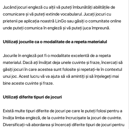
Jucând jocuri engleză cu alții vă puteți îmbunătăți abilitățile de
comunicare și vă puteți extinde vocabularul. Jucați jocuri cu
prietenii pe aplicația noastră LinGo sau găsiți o comunitate online
unde puteți comunica în engleză și vă puteți juca împreună.
Utilizați jocurile ca o modalitate de a repeta materialul
Jocurile în engleză pot fi o modalitate excelentă de a repeta
materialul. Dacă ați învățat deja unele cuvinte și fraze, încercați să
găsiți jocuri în care acestea sunt folosite și repetați-le în contextul
unui joc. Acest lucru vă va ajuta să vă amintiți și să înțelegeți mai
bine aceste cuvinte și fraze.
Utilizați diferite tipuri de jocuri
Există multe tipuri diferite de jocuri pe care le puteți folosi pentru a
învăța limba engleză, de la cuvinte încrucișate la jocuri de cuvinte.
Diversificați-vă abordarea și încercați diferite tipuri de jocuri pentru