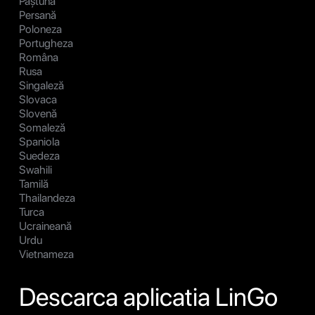
Paștună
Persană
Poloneza
Portugheza
Româna
Rusa
Singaleză
Slovaca
Slovenă
Somaleză
Spaniola
Suedeza
Swahili
Tamilă
Thailandeza
Turca
Ucraineană
Urdu
Vietnameza
Descarca aplicatia LinGo