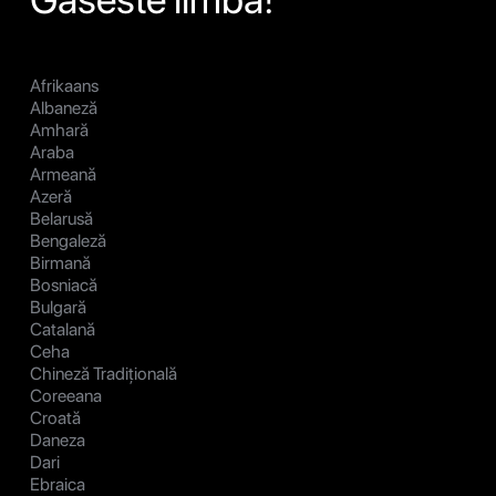
Afrikaans
Albaneză
Amhară
Araba
Armeană
Azeră
Belarusă
Bengaleză
Birmană
Bosniacă
Bulgară
Catalană
Ceha
Chineză Tradițională
Coreeana
Croată
Daneza
Dari
Ebraica