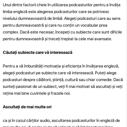
Unul dintre factorii cheie în utilizarea podcasturilor pentru a învăța
limba engleză este alegerea podcasturilor care se potrivesc
nivelului dumneavoastră de limbă. Alegeți podcasturi care au sens
pentru dumneavoastră și care nu conțin un vocabular prea
complex. Dacă este necesar, începeți cu subiecte care sunt dificile
pentru dumneavoastră și treceți treptat la cele mai avansate.
Căutați subiecte care vă interesează
Pentru a vă îmbunătăți motivația și eficiența în învățarea engleză,
alegeți podcasturi pe subiecte care vă interesează. Puteți alege
podcasturi despre călătorii, știință, cultură sau chiar comedie. Dacă
sunteți pasionat de un subiect, veți fi mai motivat să ascultați și veți
reține mai bine cuvintele și frazele noi.
Ascultați de mai multe ori
ca și în cazul cărților audio, ascultarea podcasturilor în engleză de