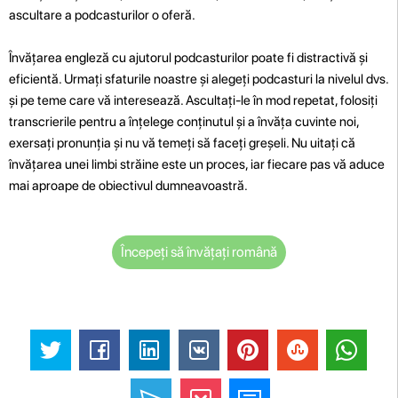
ascultare a podcasturilor o oferă.
Învățarea engleză cu ajutorul podcasturilor poate fi distractivă și
eficientă. Urmați sfaturile noastre și alegeți podcasturi la nivelul dvs.
și pe teme care vă interesează. Ascultați-le în mod repetat, folosiți
transcrierile pentru a înțelege conținutul și a învăța cuvinte noi,
exersați pronunția și nu vă temeți să faceți greșeli. Nu uitați că
învățarea unei limbi străine este un proces, iar fiecare pas vă aduce
mai aproape de obiectivul dumneavoastră.
Începeți să învățați română