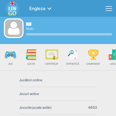
Engleza
Nivel
/
JOC
LECȚII
CERTIFICAT
STATISTICĂ
CAMPIONAT
LOC
Jucători online
Jocuri active
Jocurile jucate astăzi
4653