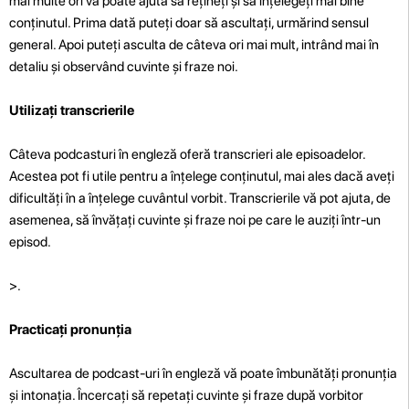
mai multe ori vă poate ajuta să rețineți și să înțelegeți mai bine
conținutul. Prima dată puteți doar să ascultați, urmărind sensul
general. Apoi puteți asculta de câteva ori mai mult, intrând mai în
detaliu și observând cuvinte și fraze noi.
Utilizați transcrierile
Câteva podcasturi în engleză oferă transcrieri ale episoadelor.
Acestea pot fi utile pentru a înțelege conținutul, mai ales dacă aveți
dificultăți în a înțelege cuvântul vorbit. Transcrierile vă pot ajuta, de
asemenea, să învățați cuvinte și fraze noi pe care le auziți într-un
episod.
>.
Practicați pronunția
Ascultarea de podcast-uri în engleză vă poate îmbunătăți pronunția
și intonația. Încercați să repetați cuvinte și fraze după vorbitor