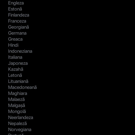
Engleza
Estonă
Finlandeza
Franceza
Georgiană
Germana
Greaca
Hindi
Indoneziana
Italiana
Japoneza
Kazahă
Letonă
Lituaniană
Macedoneană
Maghiara
Malaeză
Malgașă
Mongolă
Neerlandeza
Nepaleză
Norvegiana