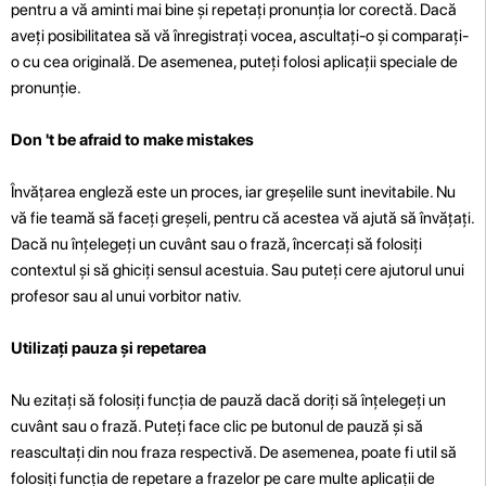
pentru a vă aminti mai bine
și repetați pronunția lor corectă. Dacă
aveți posibilitatea să vă înregistrați vocea, ascultați-o și comparați-
o cu cea originală. De asemenea, puteți folosi aplicații speciale de
pronunție.
Don 't be afraid to make mistakes
Învățarea engleză este un proces, iar greșelile sunt inevitabile. Nu
vă fie teamă să faceți greșeli, pentru că acestea vă ajută să învățați.
Dacă nu înțelegeți un cuvânt sau o frază, încercați să folosiți
contextul și să ghiciți sensul acestuia. Sau puteți cere ajutorul unui
profesor sau al unui vorbitor nativ.
Utilizați pauza și repetarea
Nu ezitați să folosiți funcția de pauză dacă doriți să înțelegeți un
cuvânt sau o frază. Puteți face clic pe butonul de pauză și să
reascultați din nou fraza respectivă. De asemenea, poate fi util să
folosiți funcția de repetare a frazelor pe care multe aplicații de