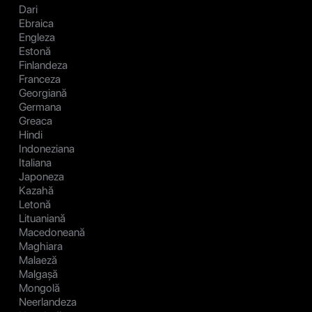
Dari
Ebraica
Engleza
Estonă
Finlandeza
Franceza
Georgiană
Germana
Greaca
Hindi
Indoneziana
Italiana
Japoneza
Kazahă
Letonă
Lituaniană
Macedoneană
Maghiara
Malaeză
Malgașă
Mongolă
Neerlandeza