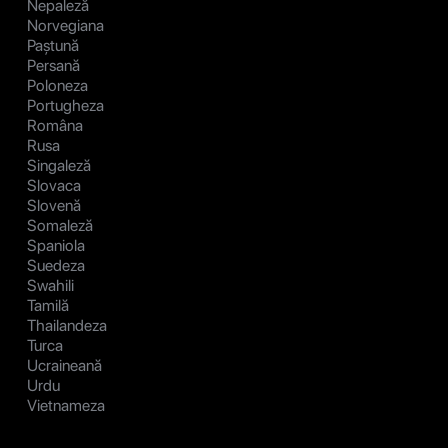
Nepaleză
Norvegiana
Paștună
Persană
Poloneza
Portugheza
Româna
Rusa
Singaleză
Slovaca
Slovenă
Somaleză
Spaniola
Suedeza
Swahili
Tamilă
Thailandeza
Turca
Ucraineană
Urdu
Vietnameza