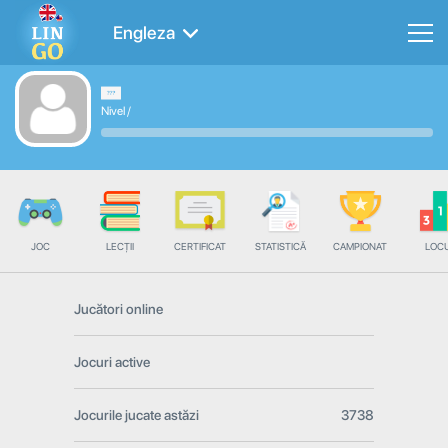
Engleza
Nivel
/
JOC
LECȚII
CERTIFICAT
STATISTICĂ
CAMPIONAT
LOC
Jucători online
Jocuri active
Jocurile jucate astăzi
3738