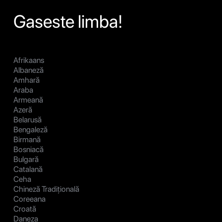
Gaseste limba!
Afrikaans
Albaneză
Amhară
Araba
Armeană
Azeră
Belarusă
Bengaleză
Birmană
Bosniacă
Bulgară
Catalană
Ceha
Chineză Tradițională
Coreeana
Croată
Daneza