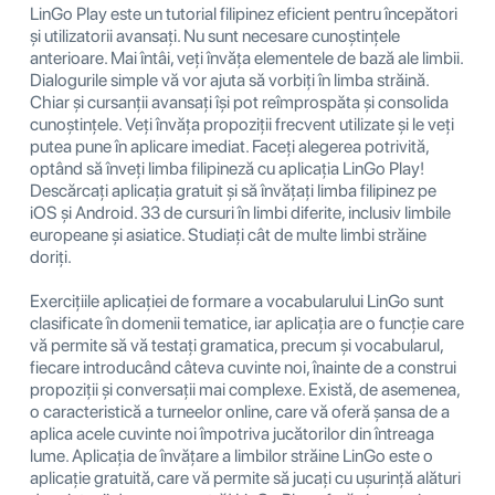
LinGo Play este un tutorial filipinez eficient pentru începători
și utilizatorii avansați. Nu sunt necesare cunoștințele
anterioare. Mai întâi, veți învăța elementele de bază ale limbii.
Dialogurile simple vă vor ajuta să vorbiți în limba străină.
Chiar și cursanții avansați își pot reîmprospăta și consolida
cunoștințele. Veți învăța propoziții frecvent utilizate și le veți
putea pune în aplicare imediat. Faceți alegerea potrivită,
optând să înveți limba filipineză cu aplicația LinGo Play!
Descărcați aplicația gratuit și să învățați limba filipinez pe
iOS și Android. 33 de cursuri în limbi diferite, inclusiv limbile
europeane și asiatice. Studiați cât de multe limbi străine
doriți.
Exercițiile aplicației de formare a vocabularului LinGo sunt
clasificate în domenii tematice, iar aplicația are o funcție care
vă permite să vă testați gramatica, precum și vocabularul,
fiecare introducând câteva cuvinte noi, înainte de a construi
propoziții și conversații mai complexe. Există, de asemenea,
o caracteristică a turneelor online, care vă oferă șansa de a
aplica acele cuvinte noi împotriva jucătorilor din întreaga
lume. Aplicația de învățare a limbilor străine LinGo este o
aplicație gratuită, care vă permite să jucați cu ușurință alături