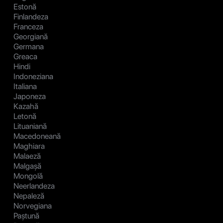
Estonă
Finlandeza
Franceza
Georgiană
Germana
Greaca
Hindi
Indoneziana
Italiana
Japoneza
Kazahă
Letonă
Lituaniană
Macedoneană
Maghiara
Malaeză
Malgașă
Mongolă
Neerlandeza
Nepaleză
Norvegiana
Paștună