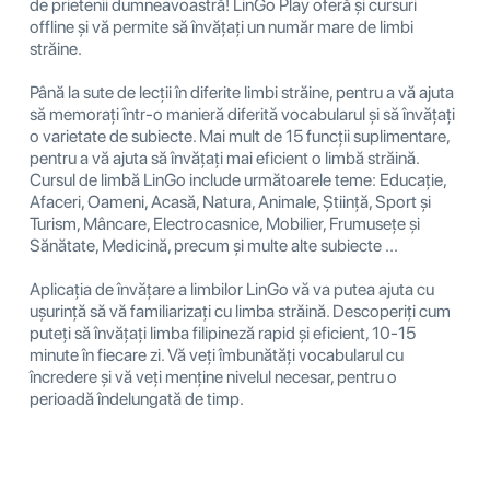
de prietenii dumneavoastră! LinGo Play oferă și cursuri
offline și vă permite să învățați un număr mare de limbi
străine.
Până la sute de lecții în diferite limbi străine, pentru a vă ajuta
să memorați într-o manieră diferită vocabularul și să învățați
o varietate de subiecte. Mai mult de 15 funcții suplimentare,
pentru a vă ajuta să învățați mai eficient o limbă străină.
Cursul de limbă LinGo include următoarele teme: Educație,
Afaceri, Oameni, Acasă, Natura, Animale, Știință, Sport și
Turism, Mâncare, Electrocasnice, Mobilier, Frumusețe și
Sănătate, Medicină, precum și multe alte subiecte ...
Aplicația de învățare a limbilor LinGo vă va putea ajuta cu
ușurință să vă familiarizați cu limba străină. Descoperiți cum
puteți să învățați limba filipineză rapid și eficient, 10-15
minute în fiecare zi. Vă veți îmbunătăți vocabularul cu
încredere și vă veți menține nivelul necesar, pentru o
perioadă îndelungată de timp.