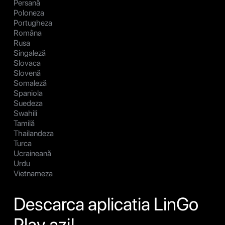
Persană
Poloneza
Portugheza
Româna
Rusa
Singaleză
Slovaca
Slovenă
Somaleză
Spaniola
Suedeza
Swahili
Tamilă
Thailandeza
Turca
Ucraineană
Urdu
Vietnameza
Descarca aplicatia LinGo
Play azi!