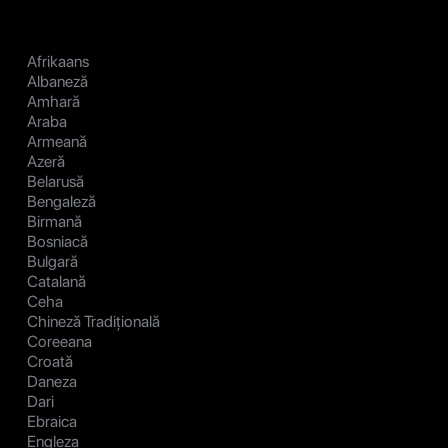
Afrikaans
Albaneză
Amhară
Araba
Armeană
Azeră
Belarusă
Bengaleză
Birmană
Bosniacă
Bulgară
Catalană
Ceha
Chineză Tradițională
Coreeana
Croată
Daneza
Dari
Ebraica
Engleza