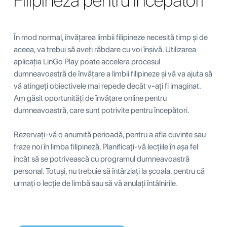
Filipineză pentru începători
În mod normal, învățarea limbii filipineze necesită timp și de
aceea, va trebui să aveți răbdare cu voi înșivă. Utilizarea
aplicația LinGo Play poate accelera procesul
dumneavoastră de învățare a limbii filipineze și vă va ajuta să
vă atingeți obiectivele mai repede decât v-ați fi imaginat.
Am găsit oportunități de învățare online pentru
dumneavoastră, care sunt potrivite pentru începători.
Rezervați-vă o anumită perioadă, pentru a afla cuvinte sau
fraze noi în limba filipineză. Planificați-vă lecțiile în așa fel
încât să se potrivească cu programul dumneavoastră
personal. Totuși, nu trebuie să întârziați la școala, pentru că
urmați o lecție de limbă sau să vă anulați întâlnirile.