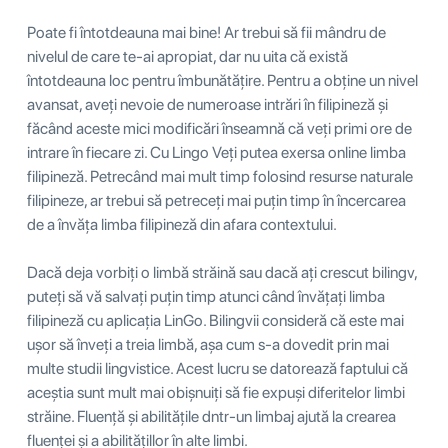
Poate fi întotdeauna mai bine! Ar trebui să fii mândru de
nivelul de care te-ai apropiat, dar nu uita că există
întotdeauna loc pentru îmbunătățire. Pentru a obține un nivel
avansat, aveți nevoie de numeroase intrări în filipineză și
făcând aceste mici modificări înseamnă că veți primi ore de
intrare în fiecare zi. Cu Lingo Veți putea exersa online limba
filipineză. Petrecând mai mult timp folosind resurse naturale
filipineze, ar trebui să petreceți mai puțin timp în încercarea
de a învăța limba filipineză din afara contextului.
Dacă deja vorbiți o limbă străină sau dacă ați crescut bilingv,
puteți să vă salvați puțin timp atunci când învățați limba
filipineză cu aplicația LinGo. Bilingvii consideră că este mai
ușor să înveți a treia limbă, așa cum s-a dovedit prin mai
multe studii lingvistice. Acest lucru se datorează faptului că
aceștia sunt mult mai obișnuiți să fie expuși diferitelor limbi
străine. Fluență și abilitățile dntr-un limbaj ajută la crearea
fluenței și a abilitățillor în alte limbi.