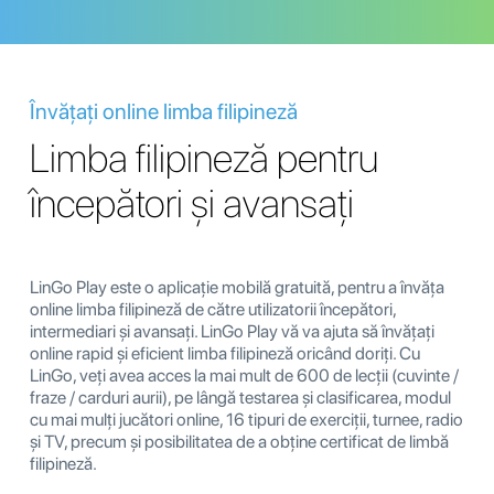
Învățați online limba filipineză
Limba filipineză pentru
începători și avansați
LinGo Play este o aplicație mobilă gratuită, pentru a învăța
online limba filipineză de către utilizatorii începători,
intermediari și avansați. LinGo Play vă va ajuta să învățați
online rapid și eficient limba filipineză oricând doriți. Cu
LinGo, veți avea acces la mai mult de 600 de lecții (cuvinte /
fraze / carduri aurii), pe lângă testarea și clasificarea, modul
cu mai mulți jucători online, 16 tipuri de exerciții, turnee, radio
și TV, precum și posibilitatea de a obține certificat de limbă
filipineză.