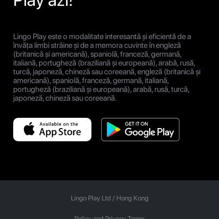
Lingo Play este o modalitate interesantă și eficientă de a
învăța limbi străine și de a memora cuvinte în engleză
(britanică și americană), spaniolă, franceză, germană,
italiană, portugheză (braziliană și europeană), arabă, rusă,
turcă, japoneză, chineză sau coreeană, engleză (britanică și
americană), spaniolă, franceză, germană, italiană,
portugheză (braziliană și europeană), arabă, rusă, turcă,
japoneză, chineză sau coreeană.
Lingo Play Ltd /
Hong Kong
Policy and Privacy Terms