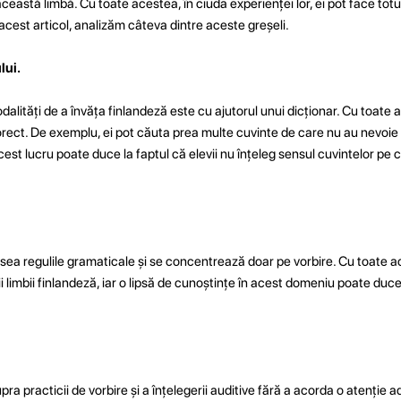
astă limbă. Cu toate acestea, în ciuda experienței lor, ei pot face totu
acest articol, analizăm câteva dintre aceste greșeli.
lui.
lități de a învăța finlandeză este cu ajutorul unui dicționar. Cu toate a
orect. De exemplu, ei pot căuta prea multe cuvinte de care nu au nevoie
est lucru poate duce la faptul că elevii nu înțeleg sensul cuvintelor pe c
esea regulile gramaticale și se concentrează doar pe vorbire. Cu toate 
i limbii finlandeză, iar o lipsă de cunoștințe în acest domeniu poate duce 
a practicii de vorbire și a înțelegerii auditive fără a acorda o atenție ade