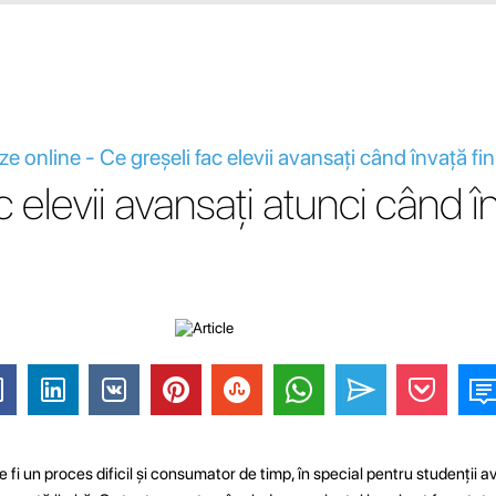
eze online - Ce greșeli fac elevii avansați când învață f
c elevii avansați atunci când î
e fi un proces dificil și consumator de timp, în special pentru studenții 