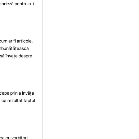
nlandeză pentru a-i
um ar fi articole,
i îmbunătățească
i să învețe despre
cepe prin a învăța
 ca rezultat faptul
ca cu vorbitori