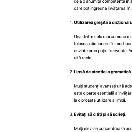
deja o anumită competență în ace
care pot îngreuna învățarea. În 
Utilizarea greșită a dicționaru
Una dintre cele mai comune moda
folosesc dicționarul în mod inc
cuvinte prea puțin frecvente. Ac
uită rapid.
Lipsă de atenție la gramatică.
Mulți studenți avansați uită ad
este o parte esențială a învățări
la o proastă utilizare a limbii.
Evitați să citiți și să scrieți.
Mulți elevi se concentrează asupr