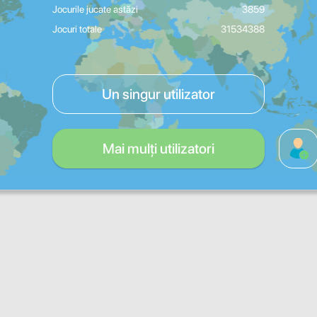
Jocurile jucate astăzi
3859
Jocuri totale
31534388
Un singur utilizator
Mai mulți utilizatori