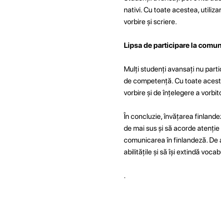
nativi. Cu toate acestea, utiliza
vorbire și scriere.
Lipsa de participare la comun
Mulți studenți avansați nu part
de competență. Cu toate acestea
vorbire și de înțelegere a vorbito
În concluzie, învățarea finlande
de mai sus și să acorde atenție t
comunicarea în finlandeză. De a
abilitățile și să își extindă vocab
.