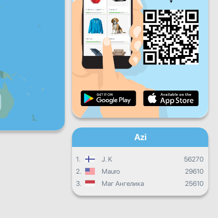
V
S
D
Progresul zilnic
Progresul lunar
Certificat
Progres total
Azi
1.
J. K
56270
2.
Mauro
29610
3.
Маг Ангелика
25610