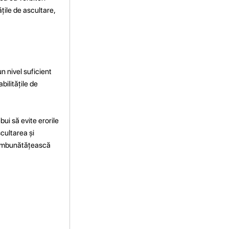
ățile de ascultare,
n nivel suficient
ilitățile de
ui să evite erorile
scultarea și
i îmbunătățească