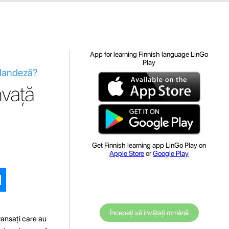
App for learning Finnish language LinGo
Play
inlandeză?
nvață
Get Finnish learning app LinGo Play on
Apple Store
or
Google Play
Începeți să învățați română
avansați care au