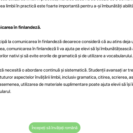
rea limbii în practică este foarte importantă pentru a-și îmbunătăți abilit
icarea în finlandeză.
icipă la comunicarea în finlandeză deoarece consideră că au atins deja u
, comunicarea în finlandeză îi va ajuta pe elevi să își îmbunătățească ab
rilor nativi și să evite erorile de gramatică și de utilizare a vocabularului.
ză necesită o abordare continuă și sistematică. Studenții avansați ar treb
uturor aspectelor învățării limbii, inclusiv gramatica, citirea, scrierea, a
semenea, utilizarea de materiale suplimentare poate ajuta elevii să îș
ularul.
Începeți să învățați română