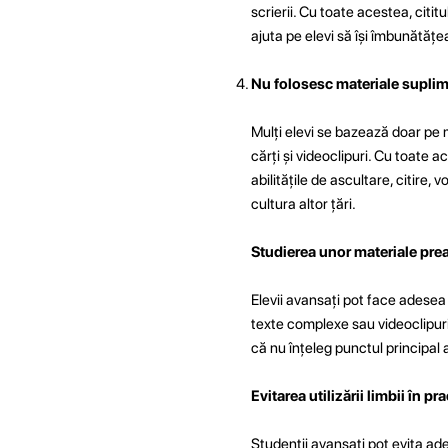
scrierii. Cu toate acestea, citit
ajuta pe elevi să își îmbunătăț
Nu folosesc materiale suplim
Mulți elevi se bazează doar pe m
cărți și videoclipuri. Cu toate 
abilitățile de ascultare, citire,
cultura altor țări.
Studierea unor materiale pre
Elevii avansați pot face adesea
texte complexe sau videoclipuri 
că nu înțeleg punctul principal al
Evitarea utilizării limbii în pra
Studenții avansați pot evita ade