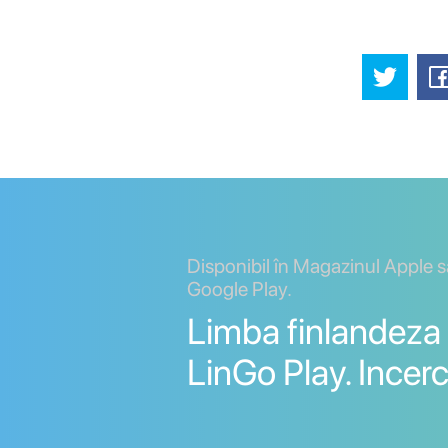
Disponibil în Magazinul Apple 
Google Play.
Limba finlandeza 
LinGo Play. Incerc