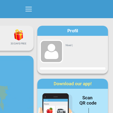
Profil
30 DAYS FREE
Nivel
|
Progres
L
Ma
Mi
J