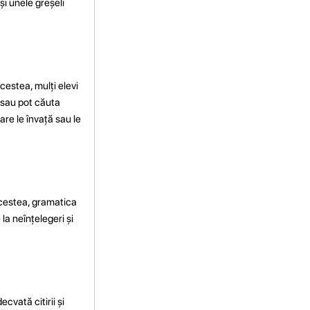
și unele greșeli
cestea, mulți elevi
 sau pot căuta
are le învață sau le
acestea, gramatica
la neînțelegeri și
cvată citirii și