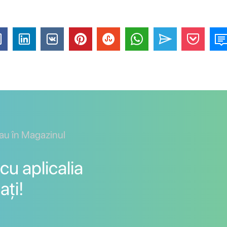
sau în Magazinul
cu aplicalia
ați!