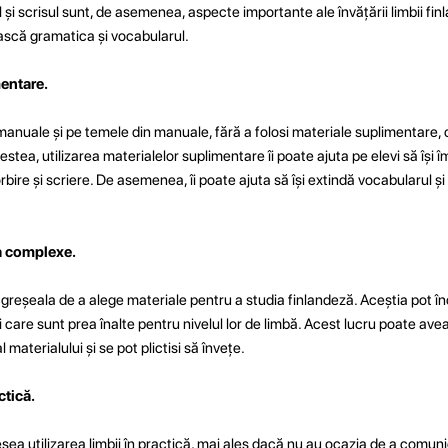
ul și scrisul sunt, de asemenea, aspecte importante ale învățării limbii fi
ească gramatica și vocabularul.
entare.
anuale și pe temele din manuale, fără a folosi materiale suplimentare, c
acestea, utilizarea materialelor suplimentare îi poate ajuta pe elevi să îș
 vorbire și scriere. De asemenea, îi poate ajuta să își extindă vocabularul ș
a complexe.
 greșeala de a alege materiale pentru a studia finlandeză. Aceștia pot în
care sunt prea înalte pentru nivelul lor de limbă. Acest lucru poate avea
 materialului și se pot plictisi să învețe.
ctică.
sea utilizarea limbii în practică, mai ales dacă nu au ocazia de a comuni