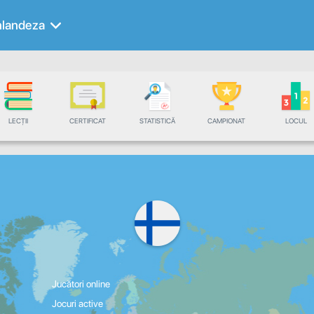
nlandeza
LECȚII
CERTIFICAT
STATISTICĂ
CAMPIONAT
LOCUL
Jucători online
Jocuri active