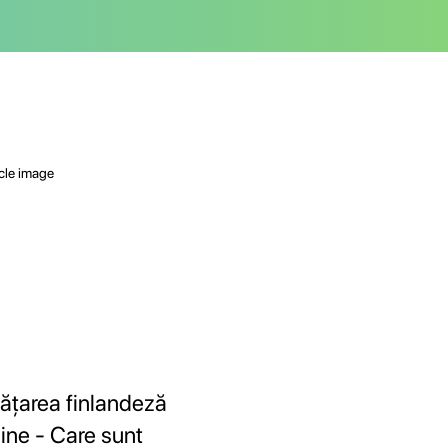
vățarea finlandeză
line - Care sunt