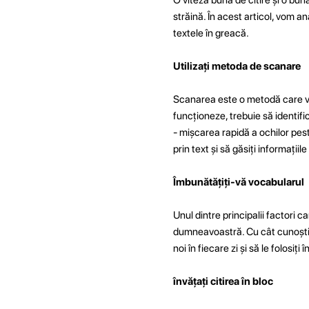
străină. În acest articol, vom a
textele în greacă.
Utilizați metoda de scanare
Scanarea este o metodă care vă 
funcționeze, trebuie să identific
- mișcarea rapidă a ochilor pest
prin text și să găsiți informațiile
Îmbunătățiți-vă vocabularul
Unul dintre principalii factori c
dumneavoastră. Cu cât cunoști ma
noi în fiecare zi și să le folosiți
învățați citirea în bloc