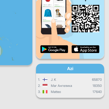
V
S
D
Progresul zilnic
Progresul lunar
Certificat
Progres total
Azi
1.
J. K
65870
2.
Маг Ангелика
18350
3.
Matteo
17640