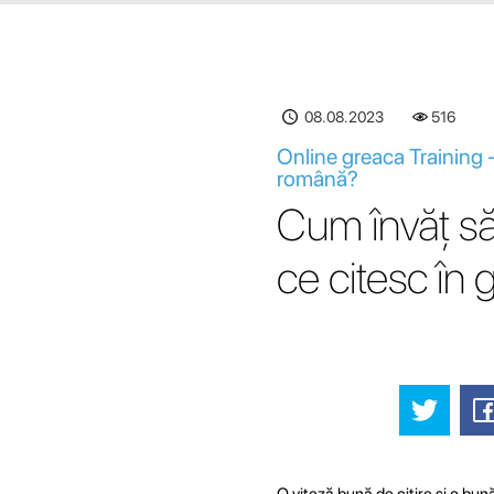
08.08.2023
516
Online greaca Training -
română?
Cum învăț să
ce citesc în
O viteză bună de citire și o bună