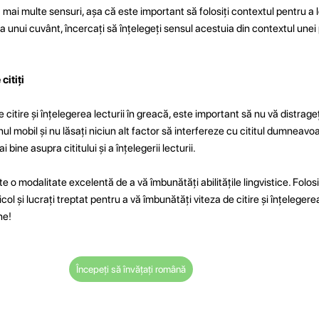
 mai multe sensuri, așa că este important să folosiți contextul pentru a l
unui cuvânt, încercați să înțelegeți sensul acestuia din contextul unei p
citiți
citire și înțelegerea lecturii în greacă, este important să nu vă distrageți
nul mobil și nu lăsați niciun alt factor să interfereze cu cititul dumneavo
bine asupra cititului și a înțelegerii lecturii.
ste o modalitate excelentă de a vă îmbunătăți abilitățile lingvistice. Folo
col și lucrați treptat pentru a vă îmbunătăți viteza de citire și înțelegerea
ne!
Începeți să învățați română