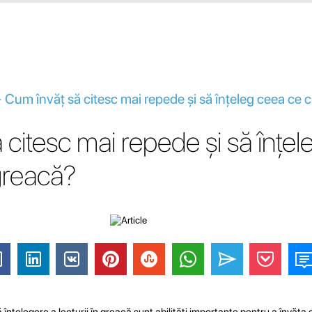
 Cum învăț să citesc mai repede și să înțeleg ceea ce c
 citesc mai repede și să înțe
 greacă?
 înțelegere a lecturii în greacă sunt abilități importante pentru a învăța 