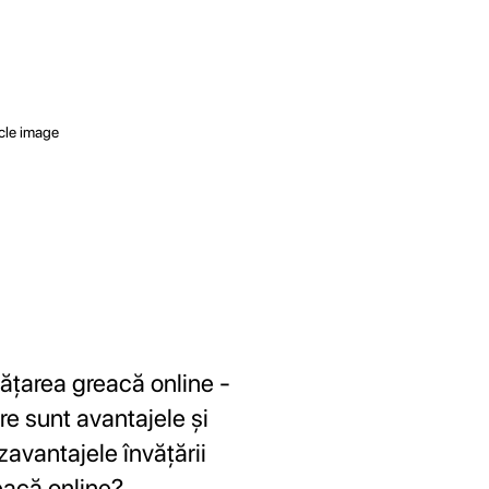
vățarea greacă online -
re sunt avantajele și
zavantajele învățării
eacă online?