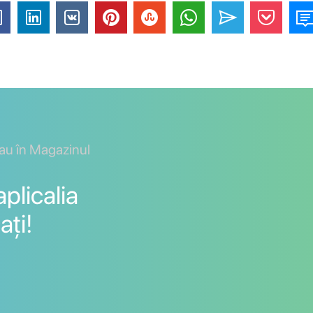
sau în Magazinul
plicalia
ați!