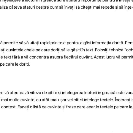
naliza câteva sfaturi despre cum să înveți să citești mai repede și să înțe
permite să vă uitați rapid prin text pentru a găsi informația dorită. Pe
ați cuvintele cheie pe care doriți să le găsiți în text. Folosiți tehnica "o
e text fără a vă concentra asupra fiecărui cuvânt. Acest lucru vă permite
 pe care le doriți.
are vă afectează viteza de citire și înțelegerea lecturii în greacă este vo
i multe cuvinte, cu atât mai ușor vei citi și înțelege textele. Încercați 
 în context. Faceți o listă de cuvinte și fraze care apar în textele pe care le c