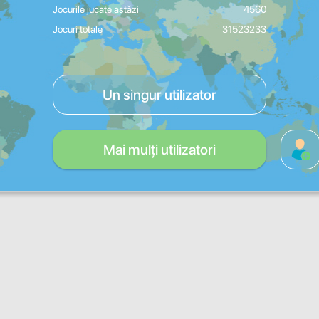
Jocurile jucate astăzi
4560
Jocuri totale
31523233
Un singur utilizator
Mai mulți utilizatori