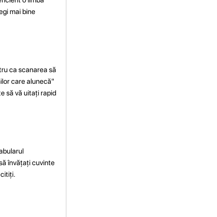
legi mai bine
ntru ca scanarea să
chilor care alunecă"
 să vă uitați rapid
cabularul
să învățați cuvinte
itiți.