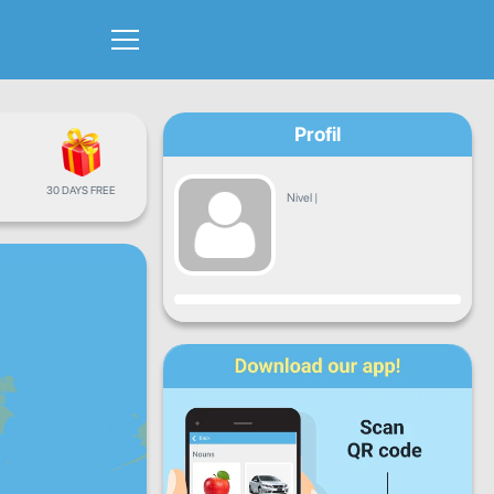
Profil
30 DAYS FREE
Nivel
|
Progres
L
Ma
Mi
J