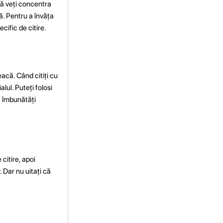
 vă veți concentra
ă. Pentru a învăța
ecific de citire.
eacă. Când citiți cu
alul. Puteți folosi
vă îmbunătăți
citire, apoi
. Dar nu uitați că