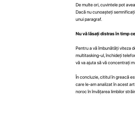
De multe ori, cuvintele pot avea
Dacă nu cunoașteți semnificația 
unui paragraf.
Nu vă lăsați distras în timp ce 
Pentru a vă îmbunătăți viteza de 
multitasking-ul, închideți telefo
vă va ajuta să vă concentrați mai 
În concluzie, cititul în greacă e
care le-am analizat în acest arti
noroc în învățarea limbilor străi