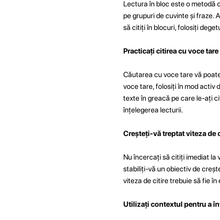
Lectura în bloc este o metodă ca
pe grupuri de cuvinte și fraze. 
să citiți în blocuri, folosiți deg
Practicați citirea cu voce tare
Căutarea cu voce tare vă poate a
voce tare, folosiți în mod activ d
texte în greacă pe care le-ați ci
înțelegerea lecturii.
Creșteți-vă treptat viteza de c
Nu încercați să citiți imediat la
stabiliți-vă un obiectiv de creș
viteza de citire trebuie să fie în
Utilizați contextul pentru a î