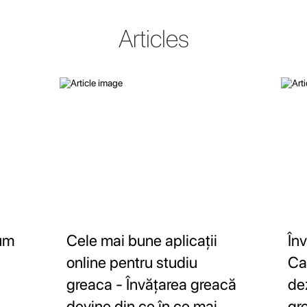
Articles
Cum
Cele mai bune aplicații
În
online pentru studiu
Ca
greaca - Învățarea greacă
de
devine din ce în ce mai
gr