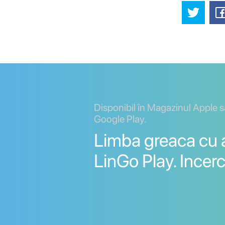
Disponibil în Magazinul Apple 
Google Play.
Limba greaca cu a
LinGo Play. Incerc