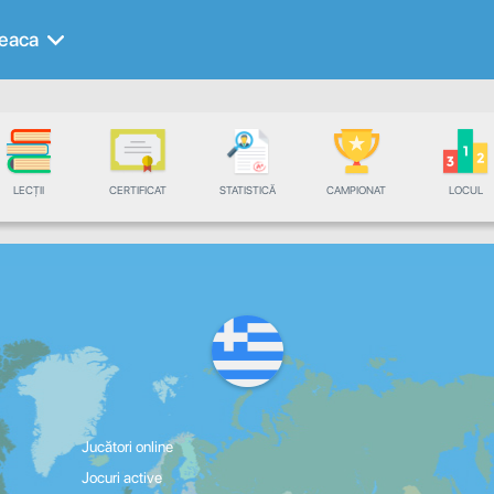
eaca
LECȚII
CERTIFICAT
STATISTICĂ
CAMPIONAT
LOCUL
Jucători online
Jocuri active