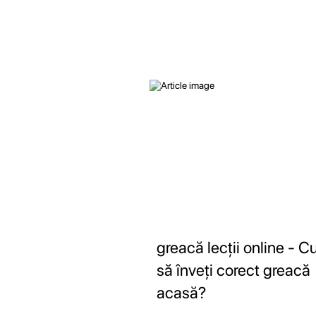
greacă lecții online - 
să înveți corect greacă
acasă?