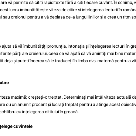
re vă permite să citiți rapid texte fără a citi fiecare cuvânt. În schimb,
Acest lucru îmbunătățește viteza de citire și înțelegerea lecturii în român
etul sau creionul pentru a vă deplasa de-a lungul liniilor și a crea un ritm sp
juta să vă îmbunătățiți pronunția, intonația și înțelegerea lecturii în gr
iferite părți ale creierului, ceea ce vă ajută să vă amintiți mai bine materi
tit deja și puteți încerca să le traduceți în limba dvs. maternă pentru a 
itire
 viteza maximă; creșteți-o treptat. Determinați mai întâi viteza actuală de 
tere cu un anumit procent și lucrați treptat pentru a atinge acest obiectiv
 echilibru cu înțelegerea cititului în greacă.
nțelege cuvintele