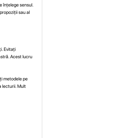
e înțelege sensul.
ropoziții sau al
. Evitați
astră. Acest lucru
siți metodele pe
 lecturii. Mult