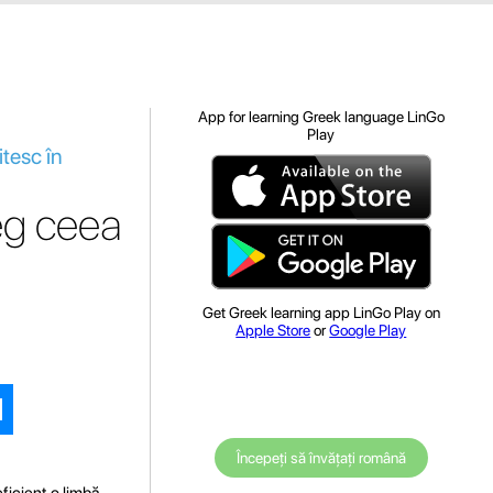
App for learning Greek language LinGo
Play
itesc în
leg ceea
Get Greek learning app LinGo Play on
Apple Store
or
Google Play
Începeți să învățați română
eficient o limbă