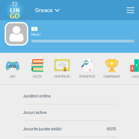
Greaca
Nivel
/
JOC
LECȚII
CERTIFICAT
STATISTICĂ
CAMPIONAT
LOC
Jucători online
Jocuri active
Jocurile jucate astăzi
4515