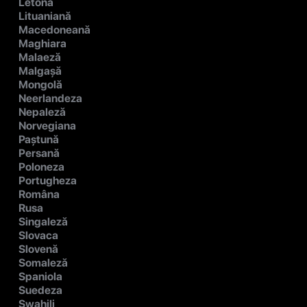
Letonă
Lituaniană
Macedoneană
Maghiara
Malaeză
Malgașă
Mongolă
Neerlandeza
Nepaleză
Norvegiana
Paștună
Persană
Poloneza
Portugheza
Româna
Rusa
Singaleză
Slovaca
Slovenă
Somaleză
Spaniola
Suedeza
Swahili