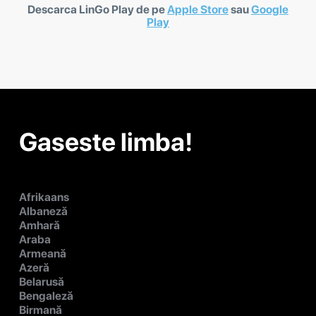
Descarca LinGo Play de pe
Apple Store
sau
Google
Play
Gaseste limba!
Afrikaans
Albaneză
Amhară
Araba
Armeană
Azeră
Belarusă
Bengaleză
Birmană