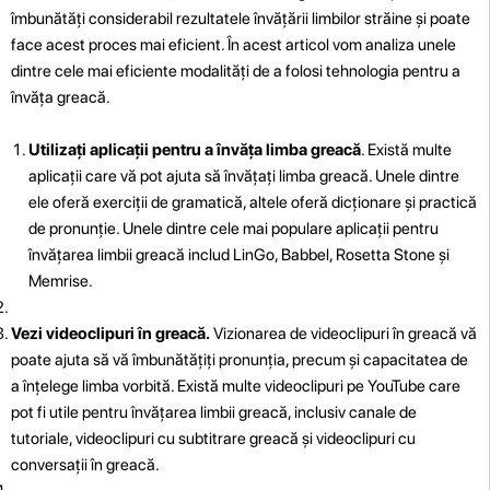
îmbunătăți considerabil rezultatele învățării limbilor străine și poate
face acest proces mai eficient. În acest articol vom analiza unele
dintre cele mai eficiente modalități de a folosi tehnologia pentru a
învăța greacă.
Utilizați aplicații pentru a învăța limba greacă
. Există multe
aplicații care vă pot ajuta să învățați limba greacă. Unele dintre
ele oferă exerciții de gramatică, altele oferă dicționare și practică
de pronunție. Unele dintre cele mai populare aplicații pentru
învățarea limbii greacă includ LinGo, Babbel, Rosetta Stone și
Memrise.
Vezi videoclipuri în greacă.
Vizionarea de videoclipuri în greacă vă
poate ajuta să vă îmbunătățiți pronunția, precum și capacitatea de
a înțelege limba vorbită. Există multe videoclipuri pe YouTube care
pot fi utile pentru învățarea limbii greacă, inclusiv canale de
tutoriale, videoclipuri cu subtitrare greacă și videoclipuri cu
conversații în greacă.