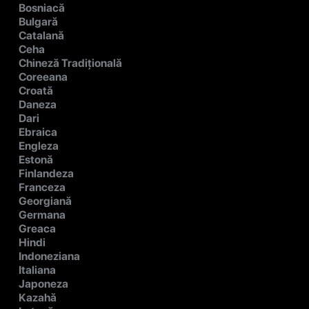
Bosniacă
Bulgară
Catalană
Ceha
Chineză Tradițională
Coreeana
Croată
Daneza
Dari
Ebraica
Engleza
Estonă
Finlandeza
Franceza
Georgiană
Germana
Greaca
Hindi
Indoneziana
Italiana
Japoneza
Kazahă