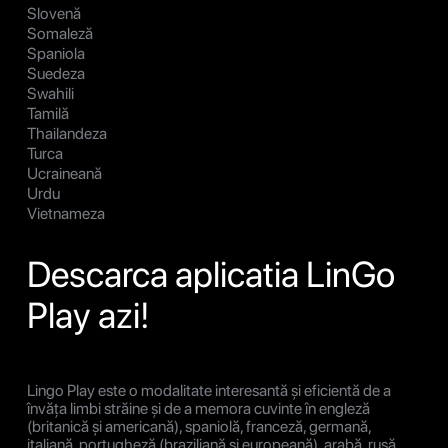
Slovenă
Somaleză
Spaniola
Suedeza
Swahili
Tamilă
Thailandeza
Turca
Ucraineană
Urdu
Vietnameza
Descarca aplicatia LinGo
Play azi!
Lingo Play este o modalitate interesantă și eficientă de a
învăța limbi străine și de a memora cuvinte în engleză
(britanică și americană), spaniolă, franceză, germană,
italiană, portugheză (braziliană și europeană), arabă, rusă,