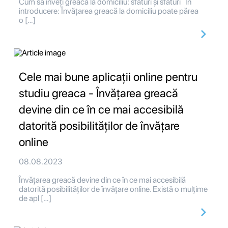
Cum să înveți greacă la domiciliu: sfaturi și sfaturi În
introducere: Învățarea greacă la domiciliu poate părea
o […]
Cele mai bune aplicații online pentru
studiu greaca - Învățarea greacă
devine din ce în ce mai accesibilă
datorită posibilităților de învățare
online
08.08.2023
Învățarea greacă devine din ce în ce mai accesibilă
datorită posibilităților de învățare online. Există o mulțime
de apl […]