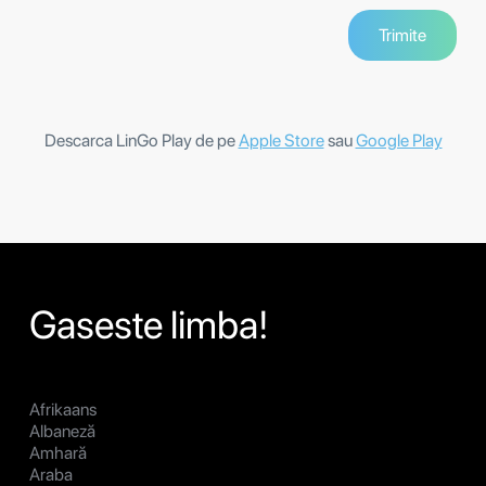
Descarca LinGo Play de pe
Apple Store
sau
Google Play
Gaseste limba!
Afrikaans
Albaneză
Amhară
Araba