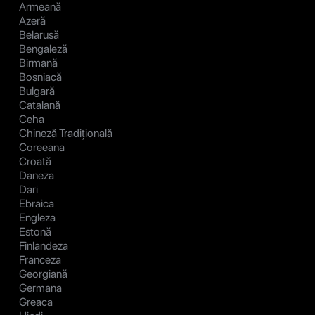
Armeană
Azeră
Belarusă
Bengaleză
Birmană
Bosniacă
Bulgară
Catalană
Ceha
Chineză Tradițională
Coreeana
Croată
Daneza
Dari
Ebraica
Engleza
Estonă
Finlandeza
Franceza
Georgiană
Germana
Greaca