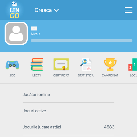
Greaca
Nivel
/
JOC
LECȚII
CERTIFICAT
STATISTICĂ
CAMPIONAT
LOC
Jucători online
Jocuri active
Jocurile jucate astăzi
4583