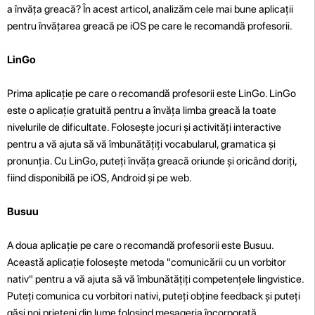
a învăța greacă? În acest articol, analizăm cele mai bune aplicații
pentru învățarea greacă pe iOS pe care le recomandă profesorii.
LinGo
Prima aplicație pe care o recomandă profesorii este LinGo. LinGo
este o aplicație gratuită pentru a învăța limba greacă la toate
nivelurile de dificultate. Folosește jocuri și activități interactive
pentru a vă ajuta să vă îmbunătățiți vocabularul, gramatica și
pronunția. Cu LinGo, puteți învăța greacă oriunde și oricând doriți,
fiind disponibilă pe iOS, Android și pe web.
Busuu
A doua aplicație pe care o recomandă profesorii este Busuu.
Această aplicație folosește metoda "comunicării cu un vorbitor
nativ" pentru a vă ajuta să vă îmbunătățiți competențele lingvistice.
Puteți comunica cu vorbitori nativi, puteți obține feedback și puteți
găsi noi prieteni din lume folosind mesageria încorporată.