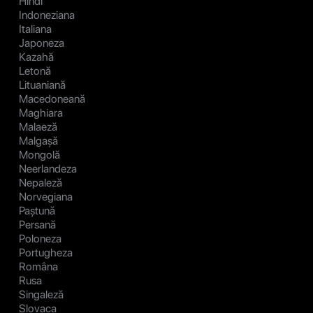
Hindi
Indoneziana
Italiana
Japoneza
Kazahă
Letonă
Lituaniană
Macedoneană
Maghiara
Malaeză
Malgașă
Mongolă
Neerlandeza
Nepaleză
Norvegiana
Paștună
Persană
Poloneza
Portugheza
Româna
Rusa
Singaleză
Slovaca