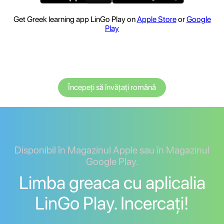
Get Greek learning app LinGo Play on
Apple Store
or
Google
Play
Începeți să învățați română
Disponibil în Magazinul Apple sau în Magazinul
Google Play.
Limba greaca cu aplicalia
LinGo Play. Incercați!