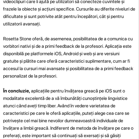
videoclipuri care îi ajută pe utilizatori să conecteze cuvintele și
frazele la obiecte și acțiuni specifice. Cursurile au diferite niveluri de
dificultate și sunt potrivite atât pentru începători, cât și pentru
utilizatorii avansați.
Rosetta Stone oferă, de asemenea, posibilitatea de a comunica cu
vorbitori nativi și de a primi feedback de la profesori. Aplicația este
disponibilă pe platformele iOS, Android și web și are versiuni
gratuite și plătite care oferă caracteristici suplimentare, cum ar fi
accesul la cursuri mai avansate și posibilitatea de a primi feedback
personalizat de la profesori.
În concluzie,
aplicațiile pentru învățarea greacă pe iOS sunt o
modalitate excelentă de a vă îmbunătăți cunoștințele lingvistice
atunci când aveți timp liber. Având în vedere varietatea de
caracteristici pe care le oferă aplicațiile, puteți alege cea care se
potrivește cel mai bine nevoilor dumneavoastră individuale de
învățare a limbii greacă. Indiferent de metoda de învățare pe care o
preferați, este important să continuați să exersați și să găsiți