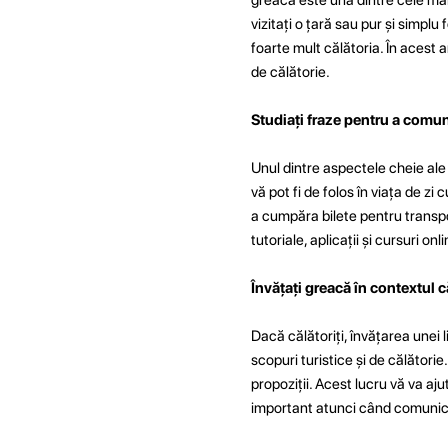
vizitați o țară sau pur și simplu
foarte mult călătoria. În acest a
de călătorie.
Studiați fraze pentru a comun
Unul dintre aspectele cheie ale î
vă pot fi de folos în viața de z
a cumpăra bilete pentru transpo
tutoriale, aplicații și cursuri on
Învățați greacă în contextul că
Dacă călătoriți, învățarea unei 
scopuri turistice și de călătorie.
propoziții. Acest lucru vă va ajut
important atunci când comunicaț