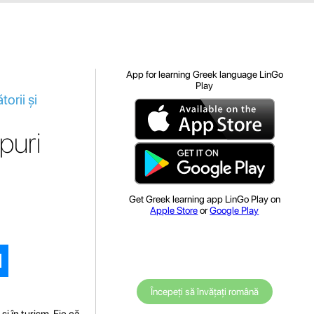
App for learning Greek language LinGo
Play
orii și
puri
Get Greek learning app LinGo Play on
Apple Store
or
Google Play
Începeți să învățați română
și în turism. Fie că