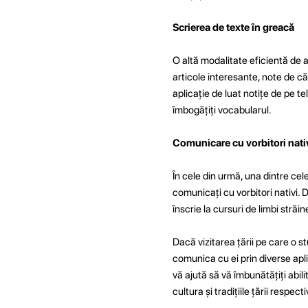
Scrierea de texte în greacă
O altă modalitate eficientă de a
articole interesante, note de că
aplicație de luat notițe de pe t
îmbogățiți vocabularul.
Comunicare cu vorbitori nati
În cele din urmă, una dintre cel
comunicați cu vorbitori nativi. D
înscrie la cursuri de limbi stră
Dacă vizitarea țării pe care o st
comunica cu ei prin diverse apli
vă ajută să vă îmbunătățiți abili
cultura și tradițiile țării respecti