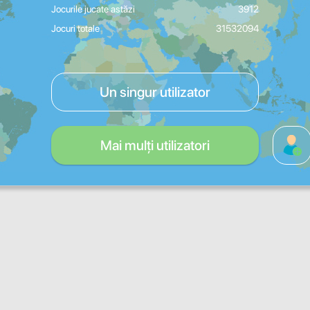
Jocurile jucate astăzi
3912
Jocuri totale
31532094
Un singur utilizator
Mai mulți utilizatori