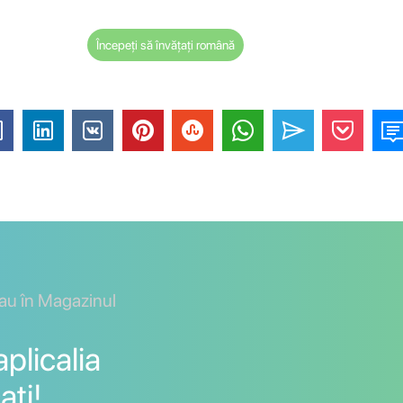
Începeți să învățați română
sau în Magazinul
plicalia
ați!