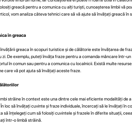
 folosiți greacă pentru a comunica cu alți turiști, cunoașterea limbii vă p
rticol, vom analiza câteva tehnici care să vă ajute să învățați greacă în s
ica în greaca
nvățării greaca în scopuri turistice și de călătorie este învățarea de fraz
i cu zi. De exemplu, puteți învăța fraze pentru a comanda mâncare într-un
rtul în comun sau pentru a comunica cu localnicii. Există multe resurse,
line care vă pot ajuta să învățați aceste fraze.
lătoriilor
limbi străine în context este una dintre cele mai eficiente modalități de a
 În loc să învățați cuvinte și fraze individuale, încercați să le învățați în 
a să înțelegeți cum să folosiți cuvintele și frazele în diferite situații, ce
i într-o limbă străină.