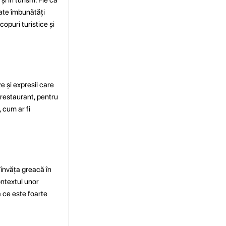
oate îmbunătăți
copuri turistice și
e și expresii care
 restaurant, pentru
 cum ar fi
 învăța greacă în
contextul unor
ea ce este foarte