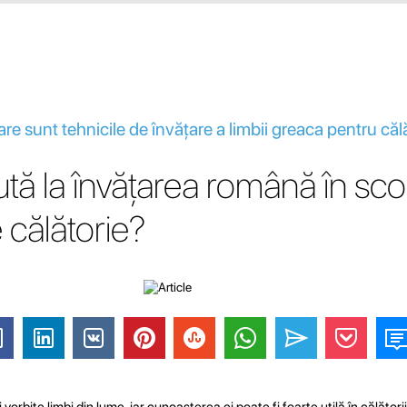
e sunt tehnicile de învățare a limbii greaca pentru călăt
ută la învățarea română în sco
e călătorie?
orbite limbi din lume, iar cunoașterea ei poate fi foarte utilă în călătorii 