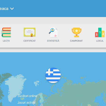
eaca
LECȚII
CERTIFICAT
STATISTICĂ
CAMPIONAT
LOCUL
Jucători online
Jocuri active