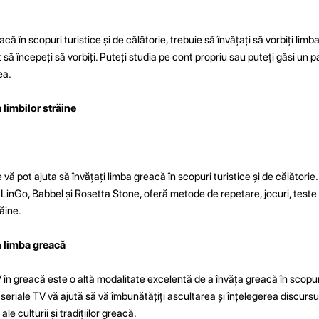
acă în scopuri turistice și de călătorie, trebuie să învățați să vorbiți lim
t să începeți să vorbiți. Puteți studia pe cont propriu sau puteți găsi un
ea.
a limbilor străine
 vă pot ajuta să învățați limba greacă în scopuri turistice și de călătorie
i LinGo, Babbel și Rosetta Stone, oferă metode de repetare, jocuri, teste 
răine.
în limba greacă
V în greacă este o altă modalitate excelentă de a învăța greacă în scopuri
i seriale TV vă ajută să vă îmbunătățiți ascultarea și înțelegerea discursu
le culturii și tradițiilor greacă.