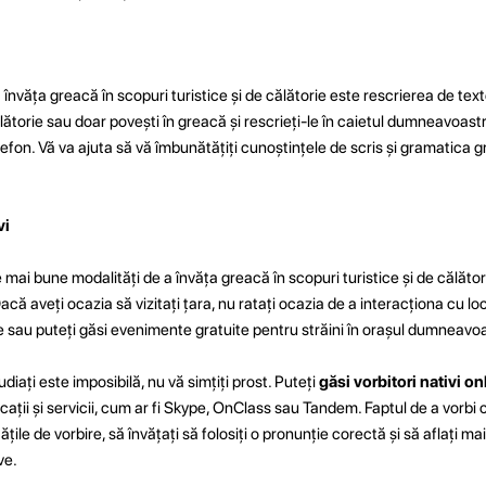
 învăța greacă în scopuri turistice și de călătorie este rescrierea de text
lătorie sau doar povești în greacă și rescrieți-le în caietul dumneavoastr
elefon. Vă va ajuta să vă îmbunătățiți cunoștințele de scris și gramatica g
vi
e mai bune modalități de a învăța greacă în scopuri turistice și de călător
acă aveți ocazia să vizitați țara, nu ratați ocazia de a interacționa cu loc
ine sau puteți găsi evenimente gratuite pentru străini în orașul dumneavo
udiați este imposibilă, nu vă simțiți prost. Puteți
găsi vorbitori nativi on
cații și servicii, cum ar fi Skype, OnClass sau Tandem. Faptul de a vorbi c
tățile de vorbire, să învățați să folosiți o pronunție corectă și să aflați m
ve.