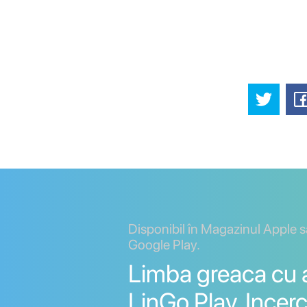
Disponibil în Magazinul Apple 
Google Play.
Limba greaca cu a
LinGo Play. Incerc