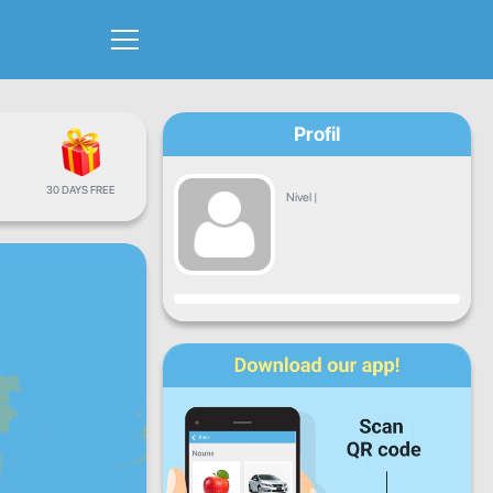
Profil
30 DAYS FREE
Nivel
|
Progres
L
Ma
Mi
J