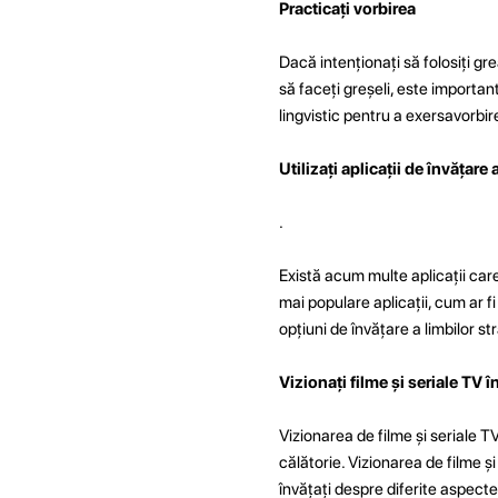
Practicați vorbirea
Dacă intenționați să folosiți gre
să faceți greșeli, este importan
lingvistic pentru a exersa
vorbir
Utilizați aplicații de învățare 
.
Există acum multe aplicații care
mai populare aplicații, cum ar f
opțiuni de învățare a limbilor st
Vizionați filme și seriale TV 
Vizionarea de filme și seriale T
călătorie. Vizionarea de filme ș
învățați despre diferite aspecte a