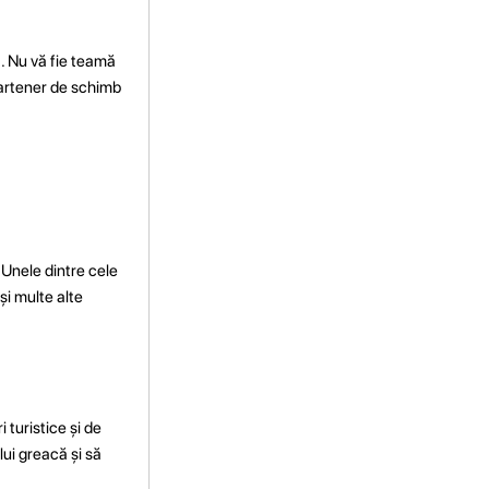
ba. Nu vă fie teamă
 partener de schimb
. Unele dintre cele
și multe alte
 turistice și de
lui greacă și să