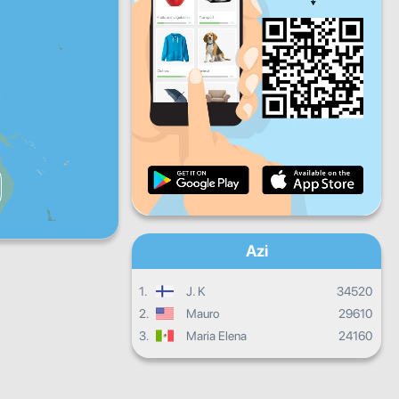
V
S
D
Progresul zilnic
Progresul lunar
Certificat
Progres total
Azi
1.
J. K
34520
2.
Mauro
29610
3.
Maria Elena
24160