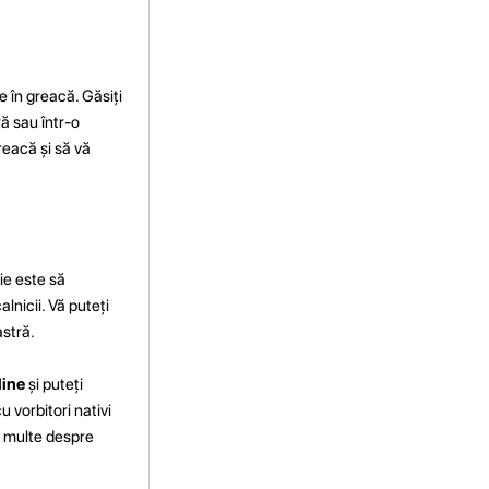
e în greacă. Găsiți
ă sau într-o
reacă și să vă
ie este să
alnicii. Vă puteți
astră.
line
și puteți
u vorbitori nativi
ai multe despre