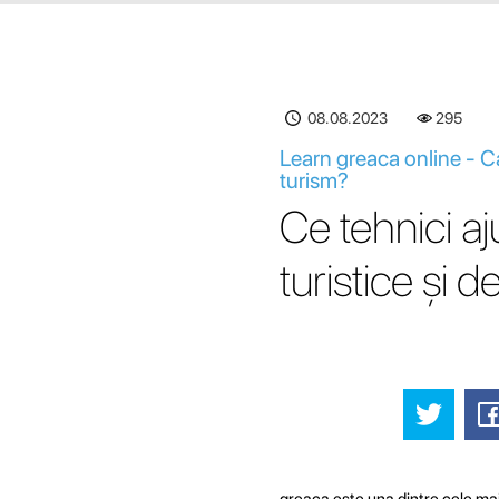
08.08.2023
295
Learn greaca online - Car
turism?
Ce tehnici aj
turistice și d
greaca este una dintre cele mai v