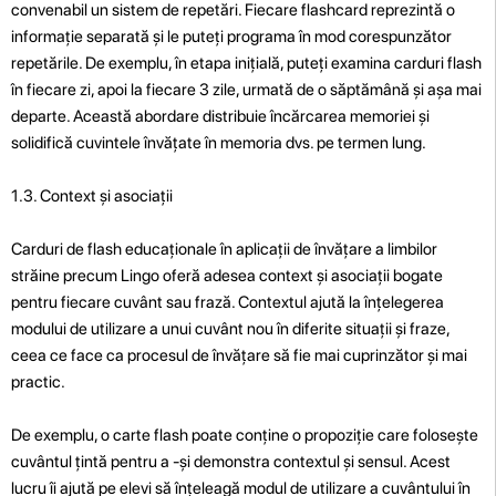
convenabil un sistem de repetări. Fiecare flashcard reprezintă o
informație separată și le puteți programa în mod corespunzător
repetările. De exemplu, în etapa inițială, puteți examina carduri flash
în fiecare zi, apoi la fiecare 3 zile, urmată de o săptămână și așa mai
departe. Această abordare distribuie încărcarea memoriei și
solidifică cuvintele învățate în memoria dvs. pe termen lung.
1.3. Context și asociații
Carduri de flash educaționale în aplicații de învățare a limbilor
străine precum Lingo oferă adesea context și asociații bogate
pentru fiecare cuvânt sau frază. Contextul ajută la înțelegerea
modului de utilizare a unui cuvânt nou în diferite situații și fraze,
ceea ce face ca procesul de învățare să fie mai cuprinzător și mai
practic.
De exemplu, o carte flash poate conține o propoziție care folosește
cuvântul țintă pentru a -și demonstra contextul și sensul. Acest
lucru îi ajută pe elevi să înțeleagă modul de utilizare a cuvântului în