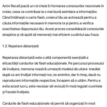
Activ Recall joacă un rol cheie în formarea conexiunilor neuronale în
creier, ceea ce contribuie la o mai bună asimilare a informațiilor.
Când întâlnești o carte flash, creierul tău se activează pentru a
căuta informațiile necesare în memoria ta și pentru a verifica
exactitatea răspunsului tău. Acest proces consolidează conexiunile
sinaptice și vă ajută să memorați mai eficient cuvântul sau fraza.
1.2. Repetare distanțată
Repetarea distanțată este o altă componentă esențială a
eficacității cardurilor de flash educaționale. Pe parcursul procesului
de învățare, memoria noastră urmează modelul de uitare: imediat
după ce am învățat informații noi, ne amintim, dar în timp, dacă nu
reproducem informațiile respective, începem să o uităm. Pentru a
evita acest lucru, este necesar să revizuiți în mod regulat cuvintele
și frazele învățate.
Cardurile de flash educaționale vă permit să organizați în mod