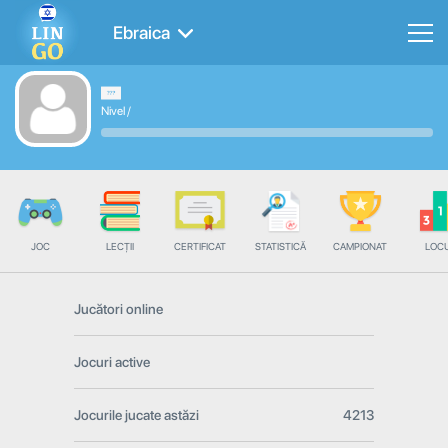
Ebraica
Nivel
/
JOC
LECȚII
CERTIFICAT
STATISTICĂ
CAMPIONAT
LOC
Jucători online
Jocuri active
Jocurile jucate astăzi
4213