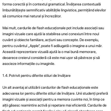
forma corectă și în contextul gramatical. Învățarea contextuală
îmbunătățește semnificativ abilitățile lingvistice, permițând elevilor
să comunice mai natural și încrezător.
Mai mult, cardurile de flash educaționale pot include asociații sau
imagini vizuale care ajută la stabilirea unei conexiuni între noul
cuvânt și obiecte familiare, acțiuni sau concepte. De exemplu,
pentru cuvântul „Apple”, poate fi adăugată o imagine a unui măr.
Această reprezentare vizuală ajută la o mai bună memorare,
deoarece creierul consideră că este mai ușor să păstreze și să
asocieze informațiile cu imaginile.
1.4. Potrivit pentru diferite stiluri de învățare
Un alt avantaj al utilizării cardurilor de flash educaționale este
adecvarea lor pentru diferite stiluri de învățare. Unii studenți preferă
imagini vizuale și asociații pentru a memora cuvinte noi, în timp ce
alții găsesc reamintire activă și repetare mai eficientă. Cardurile de