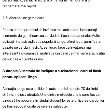
personală. Acest lucru ajută la o mai bună memorare și o
rechemare mai rapidă.
2.6. Abordări de gamificare
Pentru a face procesul de învățare mai antrenant, încorporați
elemente de gamificare cu carduri de flash educaționale. Multe
aplicații, inclusiv aplicația populară Lingo, oferă lecții gamificate
bazate pe carduri flash. Acest lucru face ca învățarea mai
interesantă și dinamică, motivația din ce în ce mai mare și achiziția
de succes a cuvintelor noi.
Subtopic 3: Metoda de învățare a cuvintelor cu carduri flash
pentru aplicații lingo
Aplicația Lingo este un lider în auto-studiul a peste 70 de limbi
străine, inclusiv ebraică. Una dintre metodele cheie care fac ca
Lingo să fie populare în rândul studenților este utilizarea cardurilor
de flash educaționale pe diverse subiecte.