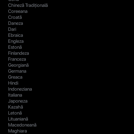
Chineză Tradițională
Coreeana
Croată
Daneza
Dari
Ebraica
Engleza
Estonă
Finlandeza
Franceza
Georgiană
Germana
Greaca
Hindi
Indoneziana
Italiana
Japoneza
Kazahă
Letonă
Lituaniană
Macedoneană
Maghiara