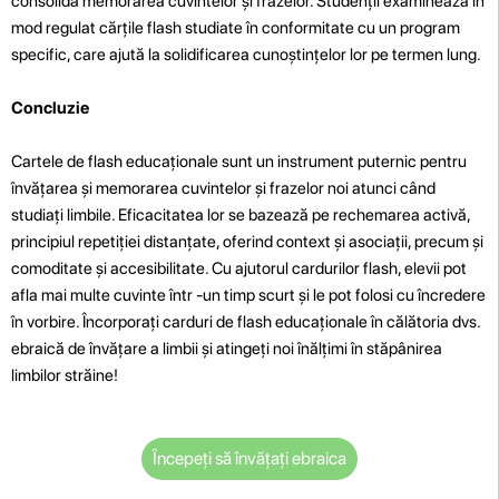
consolida memorarea cuvintelor și frazelor. Studenții examinează în
mod regulat cărțile flash studiate în conformitate cu un program
specific, care ajută la solidificarea cunoștințelor lor pe termen lung.
Concluzie
Cartele de flash educaționale sunt un instrument puternic pentru
învățarea și memorarea cuvintelor și frazelor noi atunci când
studiați limbile. Eficacitatea lor se bazează pe rechemarea activă,
principiul repetiției distanțate, oferind context și asociații, precum și
comoditate și accesibilitate. Cu ajutorul cardurilor flash, elevii pot
afla mai multe cuvinte într -un timp scurt și le pot folosi cu încredere
în vorbire. Încorporați carduri de flash educaționale în călătoria dvs.
ebraică de învățare a limbii și atingeți noi înălțimi în stăpânirea
limbilor străine!
Începeți să învățați ebraica