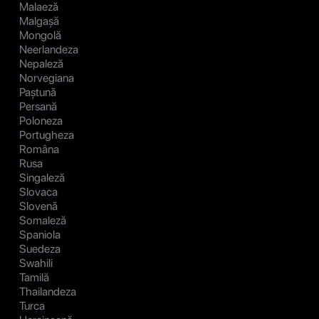
Malaeză
Malgașă
Mongolă
Neerlandeza
Nepaleză
Norvegiana
Paștună
Persană
Poloneza
Portugheza
Româna
Rusa
Singaleză
Slovaca
Slovenă
Somaleză
Spaniola
Suedeza
Swahili
Tamilă
Thailandeza
Turca