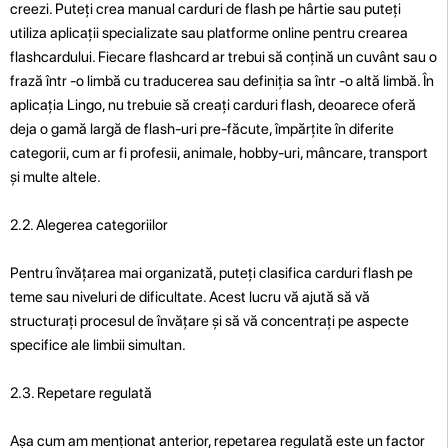
creezi. Puteți crea manual carduri de flash pe hârtie sau puteți
utiliza aplicații specializate sau platforme online pentru crearea
flashcardului. Fiecare flashcard ar trebui să conțină un cuvânt sau o
frază într -o limbă cu traducerea sau definiția sa într -o altă limbă. În
aplicația Lingo, nu trebuie să creați carduri flash, deoarece oferă
deja o gamă largă de flash-uri pre-făcute, împărțite în diferite
categorii, cum ar fi profesii, animale, hobby-uri, mâncare, transport
și multe altele.
2.2. Alegerea categoriilor
Pentru învățarea mai organizată, puteți clasifica carduri flash pe
teme sau niveluri de dificultate. Acest lucru vă ajută să vă
structurați procesul de învățare și să vă concentrați pe aspecte
specifice ale limbii simultan.
2.3. Repetare regulată
Așa cum am menționat anterior, repetarea regulată este un factor