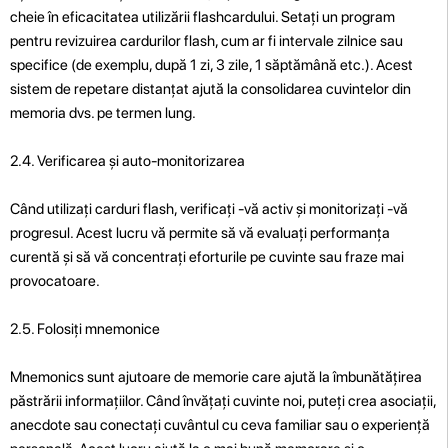
cheie în eficacitatea utilizării flashcardului. Setați un program
pentru revizuirea cardurilor flash, cum ar fi intervale zilnice sau
specifice (de exemplu, după 1 zi, 3 zile, 1 săptămână etc.). Acest
sistem de repetare distanțat ajută la consolidarea cuvintelor din
memoria dvs. pe termen lung.
2.4. Verificarea și auto-monitorizarea
Când utilizați carduri flash, verificați -vă activ și monitorizați -vă
progresul. Acest lucru vă permite să vă evaluați performanța
curentă și să vă concentrați eforturile pe cuvinte sau fraze mai
provocatoare.
2.5. Folosiți mnemonice
Mnemonics sunt ajutoare de memorie care ajută la îmbunătățirea
păstrării informațiilor. Când învățați cuvinte noi, puteți crea asociații,
anecdote sau conectați cuvântul cu ceva familiar sau o experiență