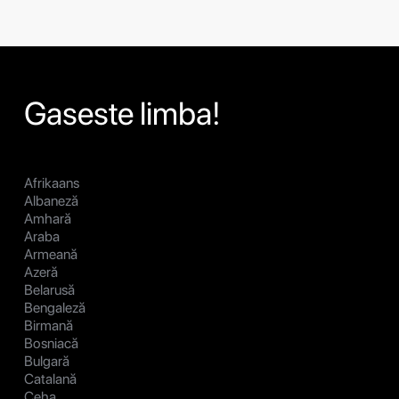
Gaseste limba!
Afrikaans
Albaneză
Amhară
Araba
Armeană
Azeră
Belarusă
Bengaleză
Birmană
Bosniacă
Bulgară
Catalană
Ceha