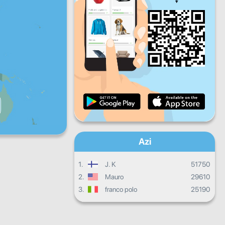
V
S
D
Progresul zilnic
Progresul lunar
Certificat
Progres total
Azi
1.
J. K
51750
2.
Mauro
29610
3.
franco polo
25190