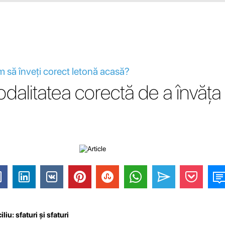
um să înveți corect letonă acasă?
dalitatea corectă de a învăța
iu: sfaturi și sfaturi