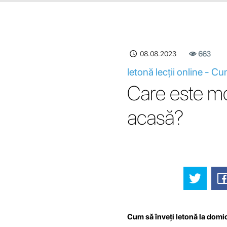
08.08.2023
663
letonă lecții online - C
Care este mo
acasă?
Cum să înveți letonă la domicil