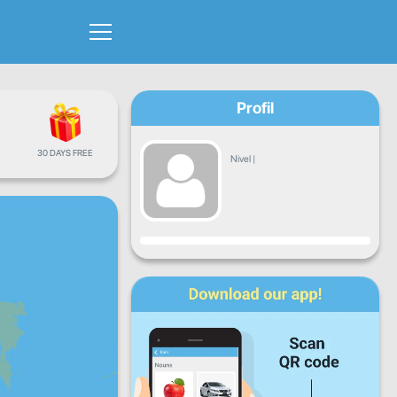
Profil
30 DAYS FREE
Nivel
|
Progres
L
Ma
Mi
J