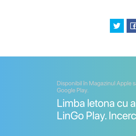
Disponibil în Magazinul Apple 
Google Play.
Limba letona cu ap
LinGo Play. Incerc