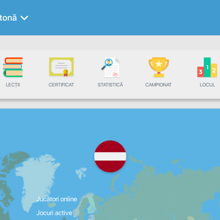
tonă
LECȚII
CERTIFICAT
STATISTICĂ
CAMPIONAT
LOCUL
Jucători online
Jocuri active