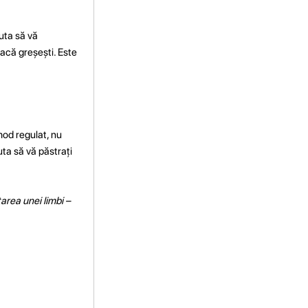
juta să vă
dacă greșești. Este
 mod regulat, nu
juta să vă păstrați
area unei limbi –