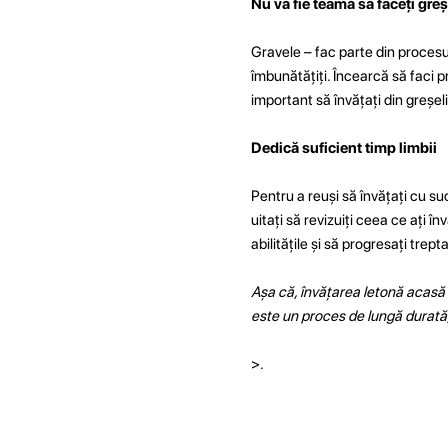
Nu vă fie teamă să faceți greș
Gravele – fac parte din procesul
îmbunătățiți. Încearcă să faci pr
important să învățați din greșeli
Dedică suficient timp limbii
Pentru a reuși să învățați cu suc
uitați să revizuiți ceea ce ați î
abilitățile și să progresați trepta
Așa că, învățarea letonă acasă p
este un proces de lungă durată,
>.