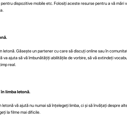
ii pentru dispozitive mobile etc. Folosiți aceste resurse pentru a vă mări 
ia.
onă.
n letonă. Găsește un partener cu care să discuți online sau în comunitat
vă va ajuta să vă îmbunătățiți abilitățile de vorbire, să vă extindeți vocabu
timp real.
 în limba letonă.
 letonă vă ajută nu numai să înțelegeți limba, ci și să învățați despre alte c
ți la filme mai dificile.