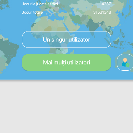
Jocurile jucate astăzi
4237
Jocuri totale
31531348
Un singur utilizator
Mai mulți utilizatori