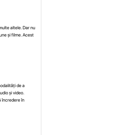
multe altele. Dar nu
iune și filme. Acest
odalități de a
udio și video.
ă încredere în