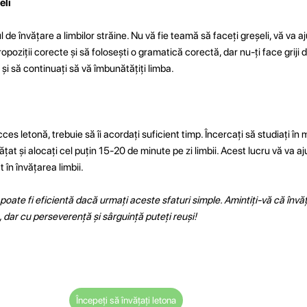
eli
 de învățare a limbilor străine. Nu vă fie teamă să faceți greșeli, vă va a
opoziții corecte și să folosești o gramatică corectă, dar nu-ți face griji 
 și să continuați să vă îmbunătățiți limba.
ces letonă, trebuie să îi acordați suficient timp. Încercați să studiați în
nvățat și alocați cel puțin 15-20 de minute pe zi limbii. Acest lucru vă va a
t în învățarea limbii.
oate fi eficientă dacă urmați aceste sfaturi simple. Amintiți-vă că învăț
 dar cu perseverență și sârguință puteți reuși!
Începeți să învățați letona