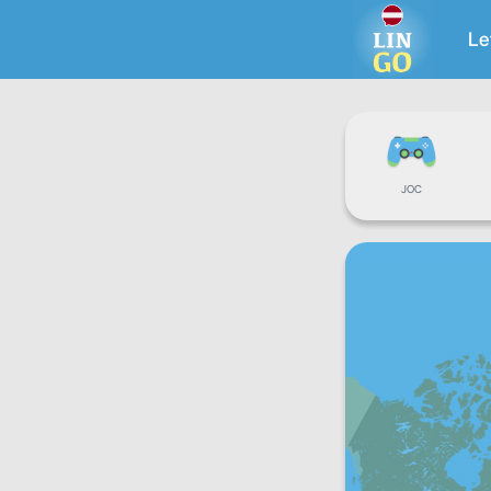
Le
JOC