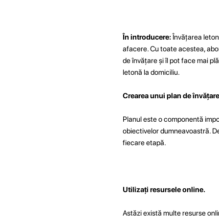
În introducere:
Învățarea leton
afacere. Cu toate acestea, abor
de învățare și îl pot face mai pl
letonă la domiciliu.
Crearea unui plan de învățare
Planul este o componentă import
obiectivelor dumneavoastră. Deter
fiecare etapă.
Utilizați resursele online.
Astăzi există multe resurse onli