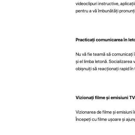
videoclipuri instructive, aplicaț
pentru a vă îmbunătăți pronunț
Practicați comunicarea în let
Nu vă fie teamă să comunicați î
și el limba letonă. Socializarea 
obișnuiți să reacționați rapid în 
Vizionați filme și emisiuni TV
Vizionarea de filme și emisiuni în
Începeți cu filme ușoare și ajunge