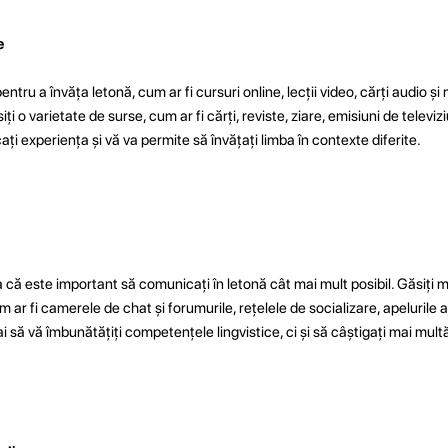
e
ntru a învăța letonă, cum ar fi cursuri online, lecții video, cărți audio și 
iți o varietate de surse, cum ar fi cărți, reviste, ziare, emisiuni de televiz
cați experiența și vă va permite să învățați limba în contexte diferite.
că este important să comunicați în letonă cât mai mult posibil. Găsiți m
 ar fi camerele de chat și forumurile, rețelele de socializare, apelurile a
 să vă îmbunătățiți competențele lingvistice, ci și să câștigați mai mult