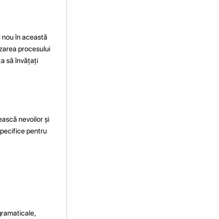
i nou în această
izarea procesului
ta să învățați
ească nevoilor și
 specifice pentru
 gramaticale,