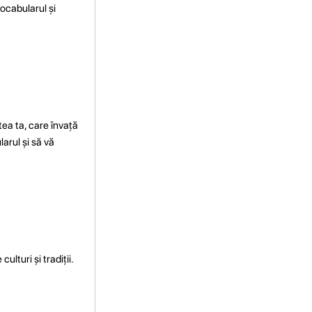
vocabularul și
ea ta, care învață
larul și să vă
ulturi și tradiții.