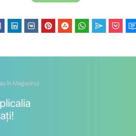
sau în Magazinul
licalia
ați!