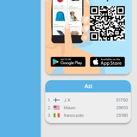
V
S
D
Progresul zilnic
Progresul lunar
Certificat
Progres total
Azi
1.
J. K
51750
2.
Mauro
29610
3.
franco polo
25190