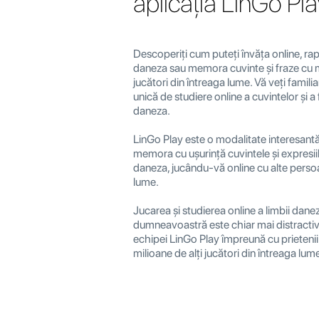
aplicația LinGo Pl
Descoperiți cum puteți învăța online, rap
daneza sau memora cuvinte și fraze cu mi
jucători din întreaga lume. Vă veți famil
unică de studiere online a cuvintelor și a 
daneza.
LinGo Play este o modalitate interesantă 
memora cu ușurință cuvintele și expresii
daneza, jucându-vă online cu alte perso
lume.
Jucarea și studierea online a limbii danez
dumneavoastră este chiar mai distractiv
echipei LinGo Play împreună cu prieteni
milioane de alți jucători din întreaga lum