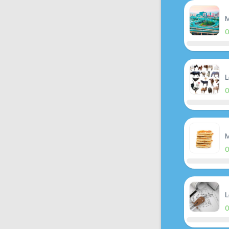
M
L
M
L