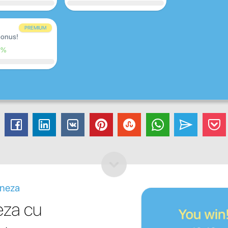
PREMIUM
onus!
0%
aneza
eza cu