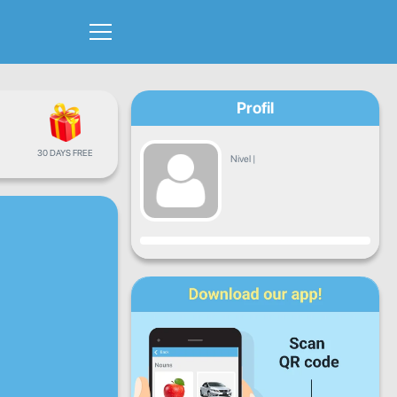
Profil
30 DAYS FREE
Nivel
|
Progres
L
Ma
Mi
J