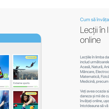
Cum să învăța
Lecții î
online
Lecțiile în limba d
includ următoarel
Acasă, Natură, Anim
Mâncare, Electroc
Matematică, Fizică
Medicină, precum ș
Veți avea ocazia să
daneza și mii de cuv
învățați online, uș
întotdeauna să vă 