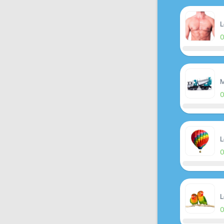
L
M
L
L