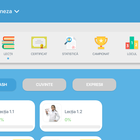
neza
LECȚII
CERTIFICAT
STATISTICĂ
CAMPIONAT
LOCUL
LASH
CUVINTE
EXPRESII
ecția 1.1
Lecția 1.2
0%
0%