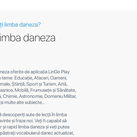
ți limba daneza?
n limba daneza
aneza oferite de aplicația LinGo Play
e teme: Educație, Afaceri, Oameni,
ale, Știință, Sport și Turism, Artă,
asnice, Mobilă, Frumusețe și Sănătate,
, Chimie, Astronomie, Domeniu Militar,
i multe alte subiecte...
 descoperiți sute de lecții în limba
inte și fraze noi. Veți fi capabil să
or și rapid limba daneza și veți putea
păstrați vocabularul danez actualizat,