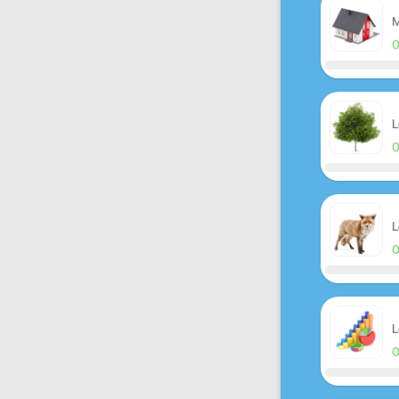
M
L
L
L