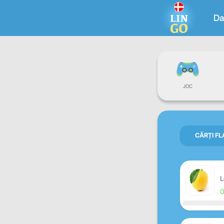
Da
JOC
CĂRȚI F
L