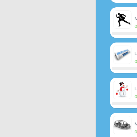
M
L
L
M