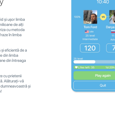
ay
id și ușor limba
lioane de alți
iariza cu metoda
fraze în limba
și eficientă de a
le din limba
ane din întreaga
e cu prietenii
ă. Alăturați-vă
i dumneavoastră și
e!