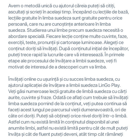
Avem o metodă unică cu ajutorul căreia puteți să citiți,
ascultați și scrieți în același timp. Începând cu lecțiile de bază,
lecțiile gratuite în limba suedeza sunt gratuite pentru orice
persoană, care nu are cunoștințe anterioare în limba
suedeza. Studierea unui limbe precum suedeza necesită o
abordare specială. Fiecare lecție conține multe cuvinte, faze,
exerciții, teste, pronunții și cartonașe luminoase. Alegeți ce
conținut doriți să învățați. După conținutul inițial de începător,
puteți trece rapid la lucrurile care vă interesează. În primele
etape ale procesului de învățare a limbii suedeze, veți fi
motivat de interesul de a descoperi cum va limba.
Învățați online cu ușurință și cu succes limba suedeza, cu
ajutorul aplicației de învățare a limbii suedeza LinGo Play.
Veți găsi numeroase lecții gratuite de limbă suedeza cu cărți
aurite, cuvinte și fraze. Odată ce aflați cum trebuie să învățați
limba suedeza pornind de la conținut, veți putea continua să
faceți acest lungul pe parcursul vieții dumenavoastră, ori de
câte ori doriți. Puteți să obțineți orice nivel doriți într-o limbă.
Astfel cum nu există limită în conținutul disponibil al unei
anumite limbi, astfel nu există limită pentru cât de mult puteți
învăța și cât de fluent puteți deveni, atât timp cât rămâneți