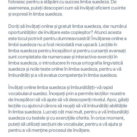
folosesc pentru a stăpâni cu succes limba suedeza. De
asemenea, puteți descoperi cum să învățați eficient cuvinte
și expresii în limba suedeza.
Doriți să învățați online și gratuit limba suedeza, dar numărul
oportunităților de învățare este copleșitor? Atunci acesta
este locul potrivit pentru dumneavoastră! Învățarea online a
limbii suedeza nu a fost niciodată mai ușoară. Lecțiile în
limba suedeza pentru începători și pentru cursanții avansați
sunt completate de numeroase și interactive exerciții în
limba suedeza, o introducere în noua ortografia lingvistică
suedeza și noile teste online în limba suedeza, pentru a vă
îmbunătăți și a vă evalua competența în limba suedeza.
Învățați online limba suedeza și îmbunătățiți-vă rapid
vocabularul suedez. Începeți prin a permite lecțiilor noastre
de începători să vă ajute să vă descoperiți nivelul. Apoi, găsiți
lecțiile cu ajutorul cărora să reușiți să vă îmbunătăți abilitățile
în limba suedeza. Lucrați cât mai mult, pentru a vă îmbunătăți
suedeza cu testele și cu exercițiile oferite. În orice moment,
puteți să utilizați secțiuni de vocabular, pentru a vă ajuta și
pentru a vă menține procesul de învățare.