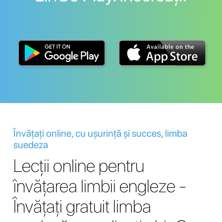
Învățați online, cu ușurință și succes, limba
suedeza
Lecții online pentru
învățarea limbii engleze -
Învățați gratuit limba