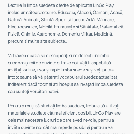
Lecțiile în limba suedeza oferite de aplicația LinGo Play
includ următoarele teme: Educație, Afaceri, Oameni, Acasă,
Natură, Animale, Știință, Sport și Turism, Artă, Mâncare,
Electrocasnice, Mobilă, Frumusețe și Sănătate, Matematică,
Fizică, Chimie, Astronomie, Domeniu Militar, Medicină,
precum și multe alte subiecte...
Veți avea ocazia să descoperiți sute de lecții în limba
suedeza și mii de cuvinte și fraze noi. Veți fi capabil să
învățați online, ușor și rapid limba suedeza și veți putea
întotdeauna să vă păstrați vocabularul suedez actualizat,
indiferent dacă tocmai ați început să învățați limba suedeza
sau sunteți vorbitori nativi.
Pentru a reuși să studiați limba suedeza, trebuie să utilizați
materialele studiate cât mai eficient posibil. LinGo Play are
cele mai necesare lucruri de care aveți nevoie, pentru a
învăța cuvinte noi cât mai repede posibil și pentru a vă