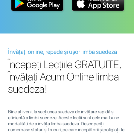
Învățați online, repede și ușor limba suedeza
Începeți Lecțiile GRATUITE,
Învățați Acum Online limba
suedeza!
Bine ați venit la secțiunea suedeza de învățare rapidă și
eficientă a limbii suedeze. Aceste lecții sunt cele mai bune
modalități de a învăța limba suedeza. Descoperiți
numeroase sfaturi și trucuri, pe care începătorii și poligloții le