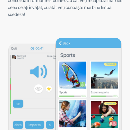
consolida înformațiile studiate. Cu cât veți recapitula mai des
ceea ce ați învățat, cu atât veți cunoaște mai bine limba
suedeza!