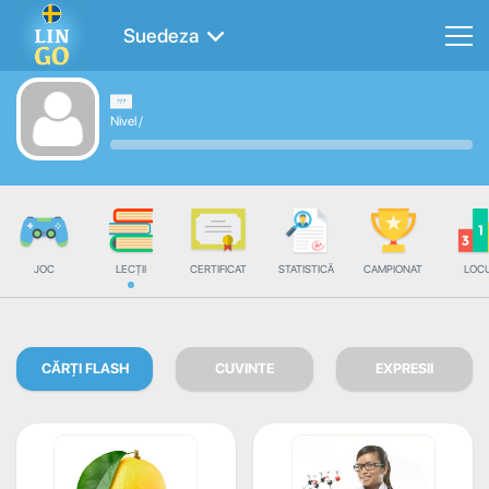
Suedeza
Nivel
/
JOC
LECȚII
CERTIFICAT
STATISTICĂ
CAMPIONAT
LOC
CĂRȚI FLASH
CUVINTE
EXPRESII