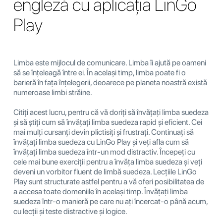
engleză cu aplicația LinGo
Play
Limba este mijlocul de comunicare. Limba îi ajută pe oameni
să se înțeleagă între ei. În același timp, limba poate fi o
barieră în fața înțelegerii, deoarece pe planeta noastră există
numeroase limbi străine.
Citiți acest lucru, pentru că vă doriți să învățați limba suedeza
și să știți cum să învățați limba suedeza rapid și eficient. Cei
mai mulți cursanți devin plictisiți și frustrați. Continuați să
învățați limba suedeza cu LinGo Play și veți afla cum să
învățați limba suedeza într-un mod distractiv. Începeți cu
cele mai bune exerciții pentru a învăța limba suedeza și veți
deveni un vorbitor fluent de limbă suedeza. Lecțiile LinGo
Play sunt structurate astfel pentru a vă oferi posibilitatea de
a accesa toate domeniile în același timp. Învățați limba
suedeza într-o manieră pe care nu ați încercat-o până acum,
cu lecții și teste distractive și logice.