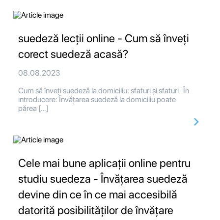
suedeză lecții online - Cum să înveți
corect suedeză acasă?
08.08.2023
Cum să înveți suedeză la domiciliu: sfaturi și sfaturi În
introducere: Învățarea suedeză la domiciliu poate
părea […]
Cele mai bune aplicații online pentru
studiu suedeza - Învățarea suedeză
devine din ce în ce mai accesibilă
datorită posibilităților de învățare