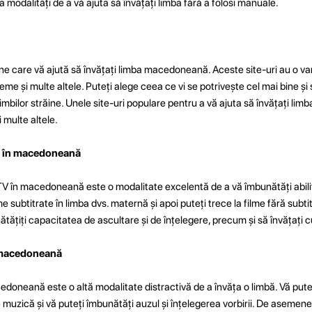
 modalități de a vă ajuta să învățați limba fără a folosi manuale.
ne care vă ajută să învățați limba macedoneană. Aceste site-uri au o vari
 teme și multe altele. Puteți alege ceea ce vi se potrivește cel mai bine și 
limbilor străine. Unele site-uri populare pentru a vă ajuta să învățați l
 multe altele.
TV în macedoneană
 TV în macedoneană este o modalitate excelentă de a vă îmbunătăți abili
me subtitrate în limba dvs. maternă și apoi puteți trece la filme fără subt
ățiți capacitatea de ascultare și de înțelegere, precum și să învățați cu
a macedoneană
edoneană este o altă modalitate distractivă de a învăța o limbă. Vă pute
 muzică și vă puteți îmbunătăți auzul și înțelegerea vorbirii. De asemene