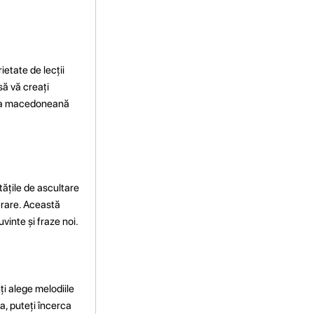
etate de lecții
să vă creați
imba macedoneană
tățile de ascultare
itrare. Această
vinte și fraze noi.
ți alege melodiile
a, puteți încerca