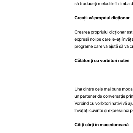
să traduceți melodiile în limba d
Creați-vă propriul dicționar
Crearea propriului dicționar est
expresii noi pe care le-ați învăța
programe care vă ajută să vă cre
Călătoriți cu vorbitori nativi
.
Una dintre cele mai bune modali
un partener de conversație prin i
Vorbind cu vorbitori nativi vă aj
învățați cuvinte și expresii noi p
Citiți cărți în macedoneană