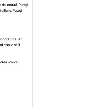
 de lectură. Puteți
dificile. Puteți
t gratuite, iar
i dispus să îl
 crea propriul