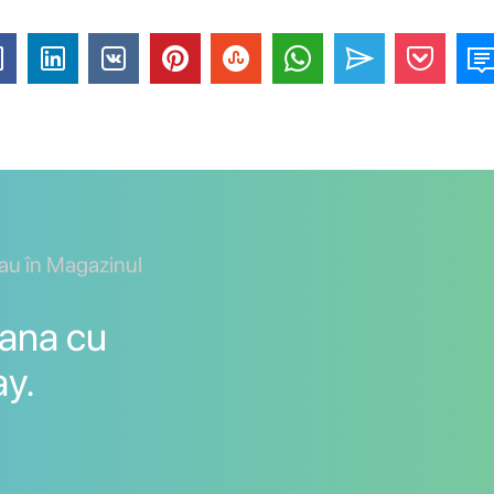
sau în Magazinul
ana cu
ay.