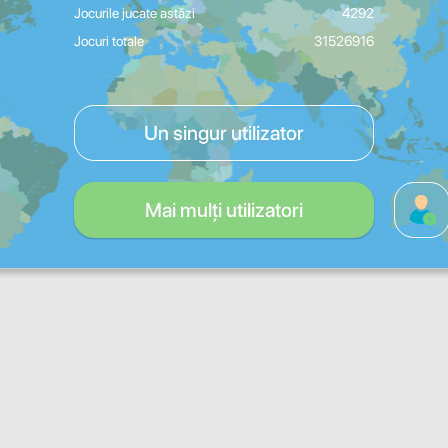
Jocurile jucate astăzi
4292
Jocuri totale
31526916
Un singur utilizator
Mai mulți utilizatori