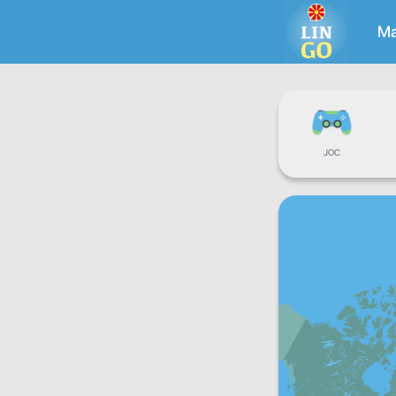
Ma
JOC