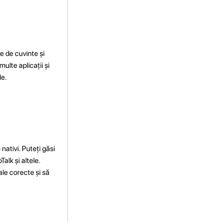
e de cuvinte și
multe aplicații și
le.
ativi. Puteți găsi
alk și altele.
ale corecte și să