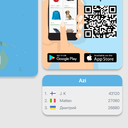
V
S
D
Progresul zilnic
Progresul lunar
Certificat
Progres total
Azi
1.
J. K
43120
2.
Matteo
27060
3.
Дмитрий
26880