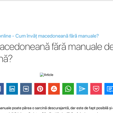
online - Cum învăț macedoneană fără manuale?
acedoneană fără manuale d
nă?
ale poate părea o sarcină descurajantă, dar este de fapt posibilă și ch