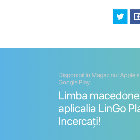
Disponibil în Magazinul Apple 
Google Play.
Limba macedone
aplicalia LinGo Pl
Incercați!