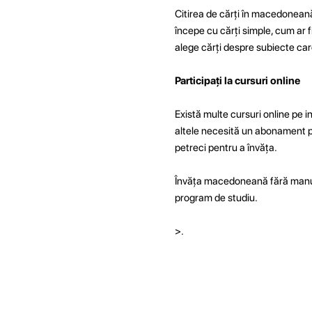
Citirea de cărți în macedoneană 
începe cu cărți simple, cum ar fi 
alege cărți despre subiecte care
Participați la cursuri online
Există multe cursuri online pe i
altele necesită un abonament plăt
petreci pentru a învăța.
Învăța macedoneană fără manuale 
program de studiu.
>.