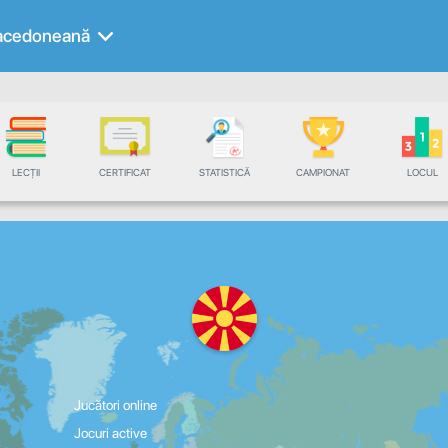
cedoneană
LECȚII
CERTIFICAT
STATISTICĂ
CAMPIONAT
LOCUL
Jucători online
Jocuri active