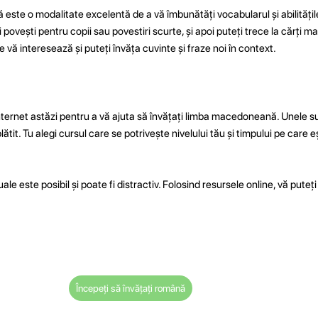
este o modalitate excelentă de a vă îmbunătăți vocabularul și abilitățile
povești pentru copii sau povestiri scurte, și apoi puteți trece la cărți mai 
 vă interesează și puteți învăța cuvinte și fraze noi în context.
nternet astăzi pentru a vă ajuta să învățați limba macedoneană. Unele sun
it. Tu alegi cursul care se potrivește nivelului tău și timpului pe care eșt
este posibil și poate fi distractiv. Folosind resursele online, vă puteți
Începeți să învățați română