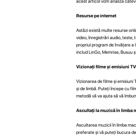
acest articol vom analiza câteva
Resurse pe internet
Astăzi există multe resurse onli
video, înregistrări audio, teste,
propriul program de învățare a 
includ LinGo, Memrise, Busuu și
Vizionați filme și emisiuni 
Vizionarea de filme și emisiuni
și de limbă. Puteți începe cu fil
metodă vă va ajuta să vă îmbunăt
Ascultați la muzică în limb
Ascultarea muzicii în limba mac
preferate și vă puteți bucura de