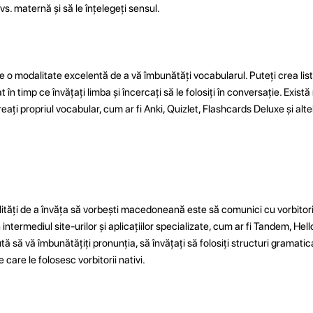
vs. maternă și să le înțelegeți sensul.
e o modalitate excelentă de a vă îmbunătăți vocabularul. Puteți crea list
t în timp ce învățați limba și încercați să le folosiți în conversație. Există 
ați propriul vocabular, cum ar fi Anki, Quizlet, Flashcards Deluxe și alte
tăți de a învăța să vorbești macedoneană este să comunici cu vorbitori n
ntermediul site-urilor și aplicațiilor specializate, cum ar fi Tandem, HelloT
ută să vă îmbunătățiți pronunția, să învățați să folosiți structuri gramatic
e care le folosesc vorbitorii nativi.