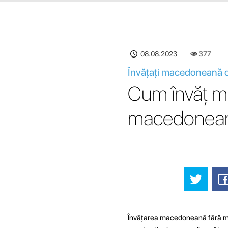
08.08.2023
377
Învățați macedoneană 
Cum învăț m
macedonea
Învățarea macedoneană fără manu