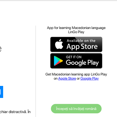
App for learning Macedonian language
LinGo Play
e
Get Macedonian learning app LinGo Play
on
Apple Store
or
Google Play
Începeți să învățați română
iar distractivă. În