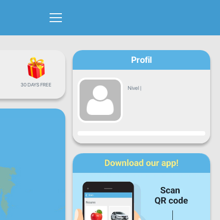
Profil
30 DAYS FREE
Nivel
|
Progres
L
Ma
Mi
J