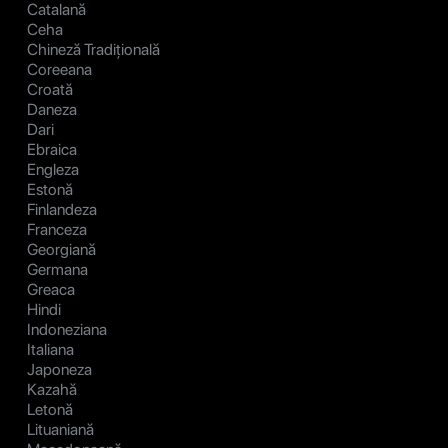
Catalană
Ceha
Chineză Tradițională
Coreeana
Croată
Daneza
Dari
Ebraica
Engleza
Estonă
Finlandeza
Franceza
Georgiană
Germana
Greaca
Hindi
Indoneziana
Italiana
Japoneza
Kazahă
Letonă
Lituaniană