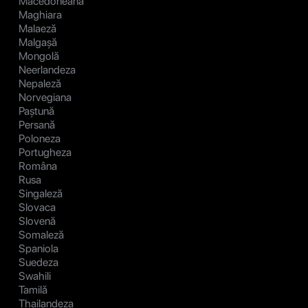
Macedoneană
Maghiara
Malaeză
Malgașă
Mongolă
Neerlandeza
Nepaleză
Norvegiana
Paștună
Persană
Poloneza
Portugheza
Româna
Rusa
Singaleză
Slovaca
Slovenă
Somaleză
Spaniola
Suedeza
Swahili
Tamilă
Thailandeza