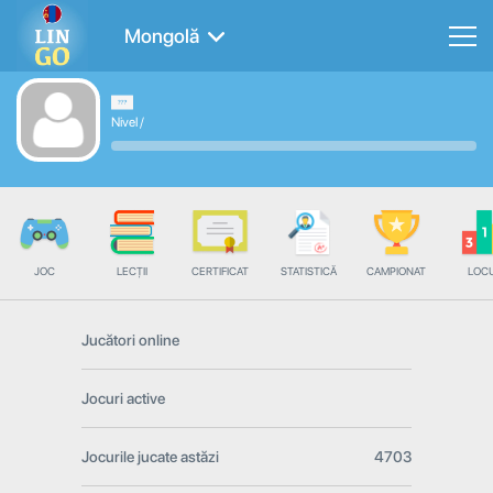
Mongolă
Nivel
/
JOC
LECȚII
CERTIFICAT
STATISTICĂ
CAMPIONAT
LOC
Jucători online
Jocuri active
Jocurile jucate astăzi
4703