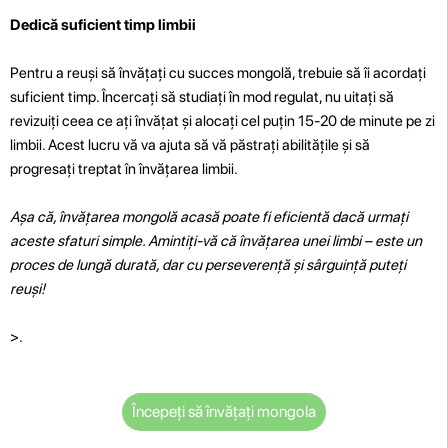
Dedică suficient timp limbii
Pentru a reuși să învățați cu succes mongolă, trebuie să îi acordați
suficient timp. Încercați să studiați în mod regulat, nu uitați să
revizuiți ceea ce ați învățat și alocați cel puțin 15-20 de minute pe zi
limbii. Acest lucru vă va ajuta să vă păstrați abilitățile și să
progresați treptat în învățarea limbii.
Așa că, învățarea mongolă acasă poate fi eficientă dacă urmați
aceste sfaturi simple. Amintiți-vă că învățarea unei limbi – este un
proces de lungă durată, dar cu perseverență și sârguință puteți
reuși!
>.
Începeți să învățați mongola