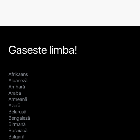
Gaseste limba!
Afrikaans
Albaneză
Amhară
Araba
Armeană
Azeră
Belarusă
Bengaleză
Birmană
Bosniacă
Bulgară