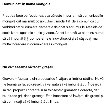
Comunicați în limba mongolă
Practica face perfecțiunea, așa că este important să comunicați în
mongolă cât mai mult posibil. Găsiți modalități de a comunica cu
vorbitori nativi, cum ar fi camerele de chat și forumurile, rețelele de
socializare, apelurile audio și video. Acest lucru vă va ajuta nu numai
să vă îmbunătățiți competențele lingvistice, ci și să câștigați mai
multă încredere în comunicarea în mongolă.
Nu vă fie teamă să faceți greșeli
Gravele – fac parte din procesul de învățare a limbilor străine. Nu vă
fie teamă să faceți greșeli, vă va ajuta să vă îmbunătățiți. Încearcă
să faci propoziții corecte și să folosești o gramatică corectă, dar
nu-ți face griji dacă greșești. Este important să învățați din greșeli și
să continuați să vă îmbunătățiți limba.