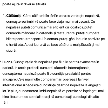
poate ajuta în diverse situații.
Călătoriți.
Când călătoriți în țări în care se vorbește nepaleză,
cunoașterea limbii vă poate face viața mult mai ușoară. Cu
nepaleză puteți comunica mai eficient cu localnicii, puteți
comanda mâncare în cafenele și restaurante, puteți cumpăra
bilete pentru transportul în comun, puteți găsi locurile potrivite pe
o hartă etc. Acest lucru vă va face călătoria mai plăcută și mai
sigură.
Lucru.
Cunoștințele de nepaleză pot fi utile pentru avansarea în
carieră. În unele profesii, cum ar fi afacerile internaționale,
cunoașterea nepaleză poate fi o condiție prealabilă pentru
angajare. Cele mai multe companii mari operează la nivel
internațional și necesită cunoștințe de limbă nepaleză la angajații
lor. În plus, cunoașterea limbii nepaleză vă permite să înțelegeți mai
bine literatura de specialitate și să comunicați cu colegii din alte
țări.