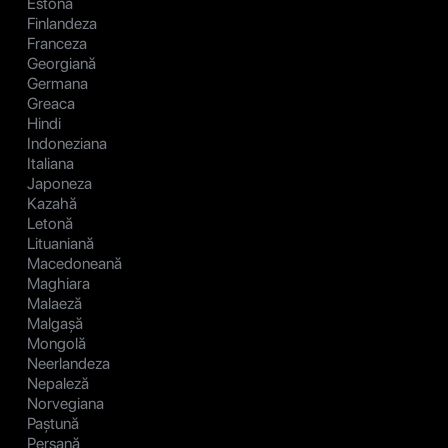
Estonă
Finlandeza
Franceza
Georgiană
Germana
Greaca
Hindi
Indoneziana
Italiana
Japoneza
Kazahă
Letonă
Lituaniană
Macedoneană
Maghiara
Malaeză
Malgașă
Mongolă
Neerlandeza
Nepaleză
Norvegiana
Paștună
Persană