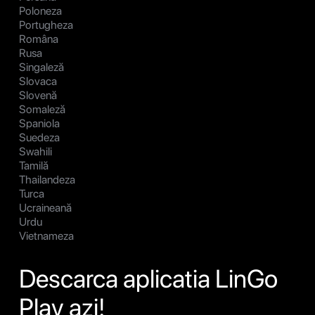
Poloneza
Portugheza
Româna
Rusa
Singaleză
Slovaca
Slovenă
Somaleză
Spaniola
Suedeza
Swahili
Tamilă
Thailandeza
Turca
Ucraineană
Urdu
Vietnameza
Descarca aplicatia LinGo
Play azi!