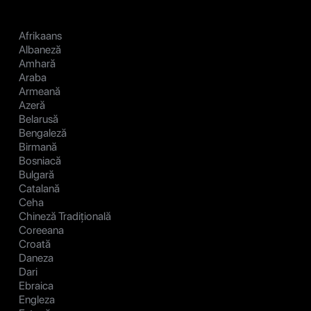
Afrikaans
Albaneză
Amhară
Araba
Armeană
Azeră
Belarusă
Bengaleză
Birmană
Bosniacă
Bulgară
Catalană
Ceha
Chineză Tradițională
Coreeana
Croată
Daneza
Dari
Ebraica
Engleza