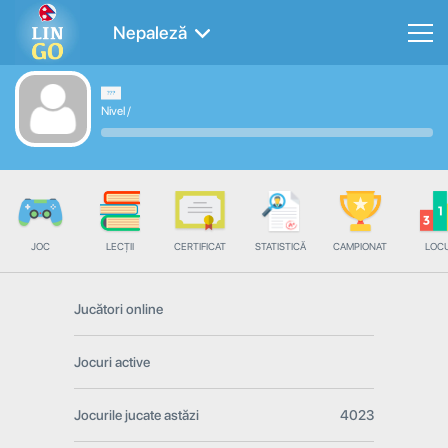
Nepaleză
Nivel
/
JOC
LECȚII
CERTIFICAT
STATISTICĂ
CAMPIONAT
LOC
Jucători online
Jocuri active
Jocurile jucate astăzi
4023