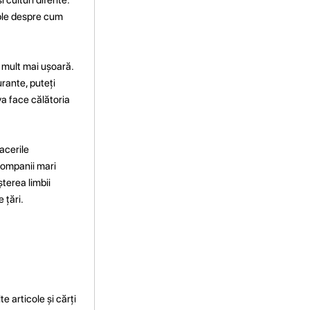
emple despre cum
a mult mai ușoară.
rante, puteți
va face călătoria
acerile
companii mari
șterea limbii
 țări.
e articole și cărți