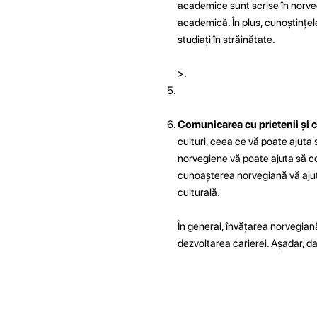
academice sunt scrise în norvegi
academică. În plus, cunoștințel
studiați în străinătate.
>.
Comunicarea cu prietenii și 
culturi, ceea ce vă poate ajuta 
norvegiene vă poate ajuta să co
cunoașterea norvegiană vă ajută 
culturală.
În general, învățarea norvegiană
dezvoltarea carierei. Așadar, d