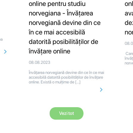
online pentru studiu
on
norvegiana - Învățarea
av
norvegiană devine din ce
de
în ce mai accesibilă
no
ea
datorită posibilităților de
08.
învățare online
Care
învă
08.08.2023
norv
Învățarea norvegiană devine din ce în ce mai
accesibilă datorită posibilităților de învățare
online. Există o mulțime de […]
Vezi tot