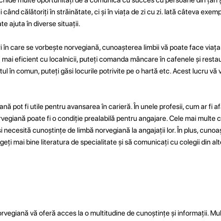
 când călătoriți în străinătate, ci și în viața de zi cu zi. Iată câteva ex
 ajuta în diverse situații.
ri în care se vorbește norvegiană, cunoașterea limbii vă poate face viaț
ai eficient cu localnicii, puteți comanda mâncare în cafenele și restau
l în comun, puteți găsi locurile potrivite pe o hartă etc. Acest lucru vă 
ă pot fi utile pentru avansarea în carieră. În unele profesii, cum ar fi af
vegiană poate fi o condiție prealabilă pentru angajare. Cele mai multe 
și necesită cunoștințe de limbă norvegiană la angajații lor. În plus, cunoa
ți mai bine literatura de specialitate și să comunicați cu colegii din alte
vegiană vă oferă acces la o multitudine de cunoștințe și informații. Mult