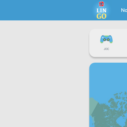
No
JOC