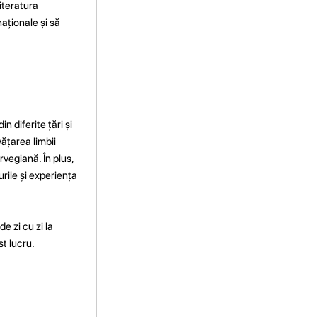
iteratura
aționale și să
 diferite țări și
vățarea limbii
vegiană. În plus,
rile și experiența
e zi cu zi la
t lucru.