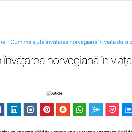
ne - Cum mă ajută învățarea norvegiană în viața de zi c
învățarea norvegiană în viața
hide multe oportunități de a comunica cu succes cu persoane din țări și 