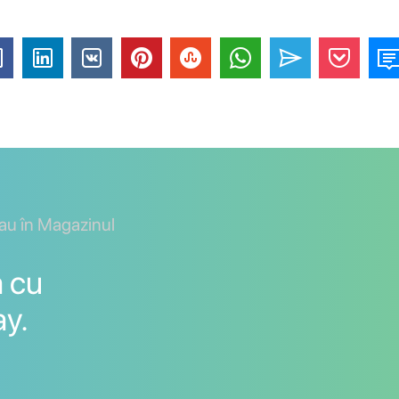
sau în Magazinul
 cu
ay.