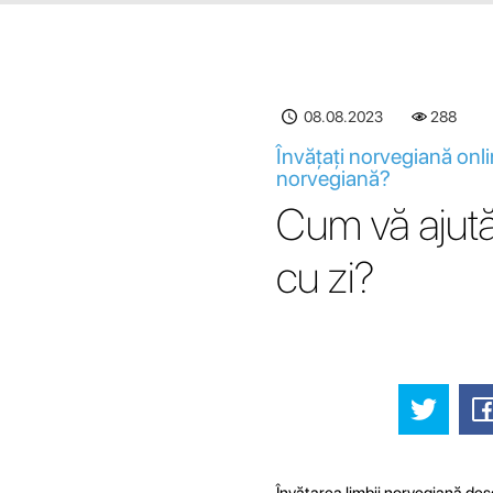
08.08.2023
289
Învățați norvegiană onli
norvegiană?
Cum vă ajută 
cu zi?
Învățarea limbii norvegiană desc