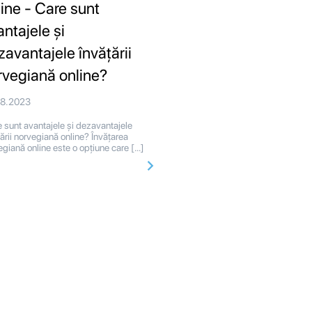
line - Care sunt
antajele și
zavantajele învățării
rvegiană online?
08.2023
 sunt avantajele și dezavantajele
țării norvegiană online? Învățarea
egiană online este o opțiune care […]