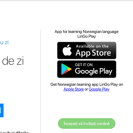
App for learning Norwegian language
LinGo Play
u zi
 de zi
Get Norwegian learning app LinGo Play on
Apple Store
or
Google Play
Începeți să învățați română
culturi diferite.