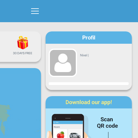
Profil
30 DAYS FREE
Nivel
|
Progres
L
Ma
Mi
J