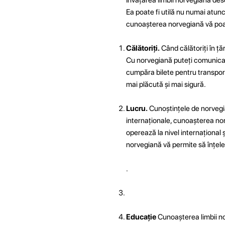
Ea poate fi utilă nu numai atunci
cunoașterea norvegiană vă poate
Călătoriți.
Când călătoriți în ță
Cu norvegiană puteți comunica m
cumpăra bilete pentru transportu
mai plăcută și mai sigură.
Lucru.
Cunoștințele de norvegian
internaționale, cunoașterea nor
operează la nivel internațional 
norvegiană vă permite să înțelege
.
Educație
Cunoașterea limbii nor