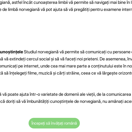
ană, astfel încât cunoașterea limbii vă permite să navigați mai bine în l
e de limbă norvegiană vă pot ajuta să vă pregătiți pentru examene intern
cunoștințele
Studiul norvegiană vă permite să comunicați cu persoane din
să vă extindeți cercul social și să vă faceți noi prieteni. De asemenea, în
municați pe internet, unde cea mai mare parte a conținutului este în nor
să înțelegeți filme, muzică și cărți străine, ceea ce vă lărgește orizontu
 vă poate ajuta într-o varietate de domenii ale vieții, de la comunicarea d
acă doriți să vă îmbunătățiți cunoștințele de norvegiană, nu amânați aces
Începeți să învățați română