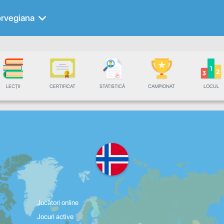
rvegiana
LECȚII
CERTIFICAT
STATISTICĂ
CAMPIONAT
LOCUL
Jucători online
Jocuri active