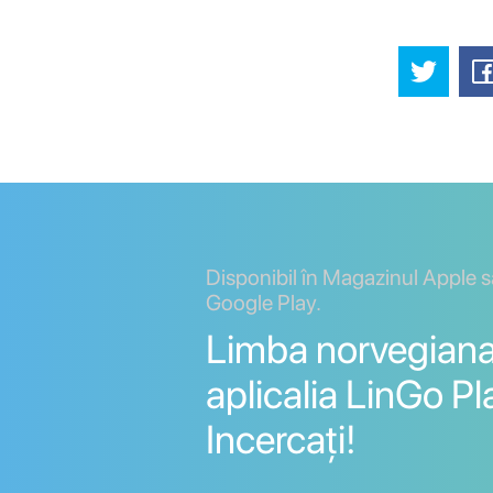
Disponibil în Magazinul Apple 
Google Play.
Limba norvegiana
aplicalia LinGo Pl
Incercați!