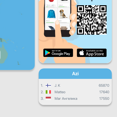
V
S
D
Progresul zilnic
Progresul lunar
Certificat
Progres total
Azi
1.
J. K
65870
2.
Matteo
17640
3.
Маг Ангелика
17550