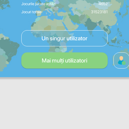
Jocurile jucate astăzi
4652
Jocuri totale
31523181
Un singur utilizator
Mai mulți utilizatori