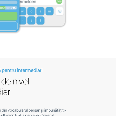
 pentru intermediari
de nivel
iar
i din vocabularul persan și îmbunătățiți-
scultare în limba persană. Creierul