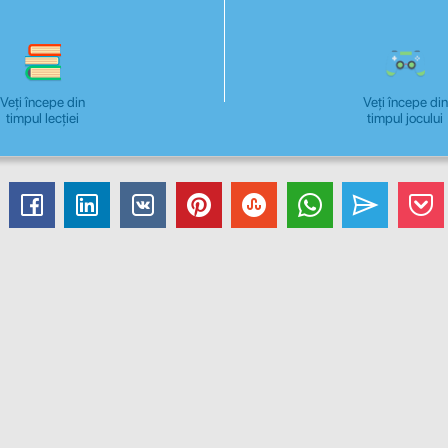
Veți începe din
Veți începe din
timpul lecției
timpul jocului