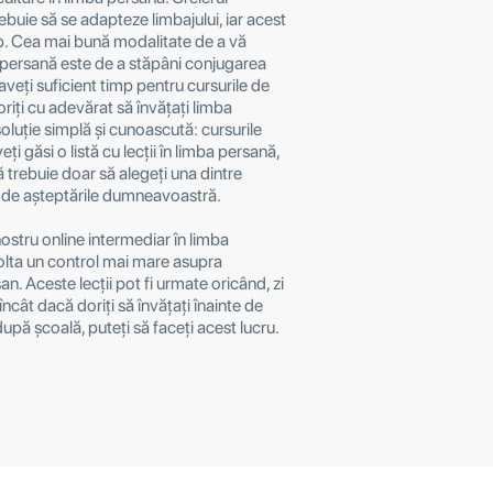
uie să se adapteze limbajului, iar acest
p. Cea mai bună modalitate de a vă
 persană este de a stăpâni conjugarea
aveți suficient timp pentru cursurile de
riți cu adevărat să învățați limba
oluție simplă și cunoascută: cursurile
eți găsi o listă cu lecții în limba persană,
trebuie doar să alegeți una dintre
e de așteptările dumneavoastră.
nostru online intermediar în limba
olta un control mai mare asupra
n. Aceste lecții pot fi urmate oricând, zi
încât dacă doriți să învățați înainte de
pă școală, puteți să faceți acest lucru.