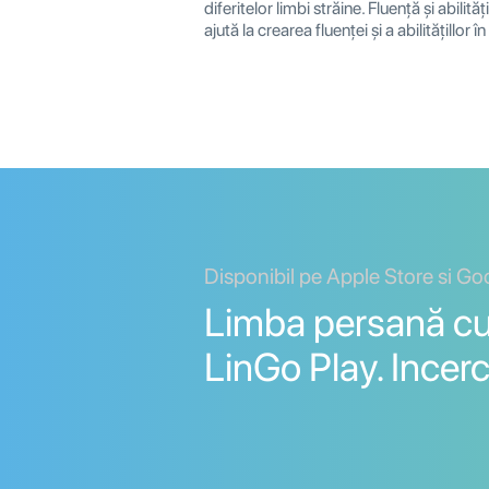
diferitelor limbi străine. Fluență și abilită
ajută la crearea fluenței și a abilitățillor în
Disponibil pe Apple Store si Go
Limba persană cu 
LinGo Play. Incerc