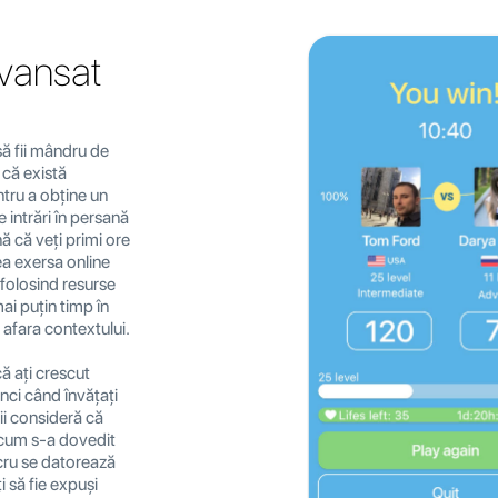
avansat
să fii mândru de
 că există
tru a obține un
 intrări în persană
ă că veți primi ore
tea exersa online
folosind resurse
ai puțin timp în
 afara contextului.
ă ați crescut
unci când învățați
ii consideră că
a cum s-a dovedit
ucru se datorează
i să fie expuși