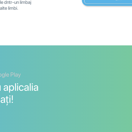
țile dntr-un limbaj
 alte limbi.
ogle Play
aplicalia
ați!