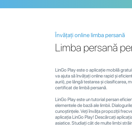
Învățați online limba persană
Limba persană pent
LinGo Play este o aplicație mobilă gratuit
va ajuta să învățați online rapid și efici
aurii), pe lângă testarea și clasificarea, 
certificat de limbă persană.
LinGo Play este un tutorial persan eficien
elementele de bază ale limbii. Dialogurile
cunoștințele. Veți învăța propoziții frecv
aplicația LinGo Play! Descărcați aplicația 
asiatice. Studiați cât de multe limbi străin