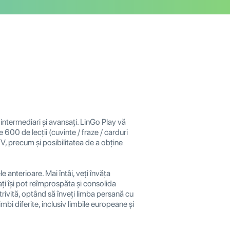
 intermediari și avansați. LinGo Play vă
 600 de lecții (cuvinte / fraze / carduri
i TV, precum și posibilitatea de a obține
e anterioare. Mai întâi, veți învăța
ați își pot reîmprospăta și consolida
otrivită, optând să înveți limba persană cu
imbi diferite, inclusiv limbile europeane și