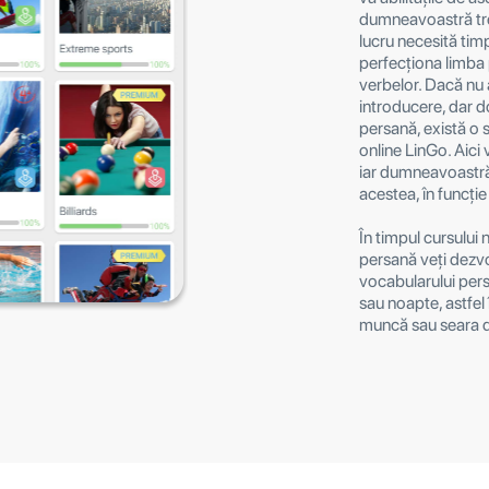
dumneavoastră treb
lucru necesită tim
perfecționa limba
verbelor. Dacă nu 
introducere, dar do
persană, există o s
online LinGo. Aici v
iar dumneavoastră 
acestea, în funcți
În timpul cursului 
persană veți dezv
vocabularului persa
sau noapte, astfel 
muncă sau seara du