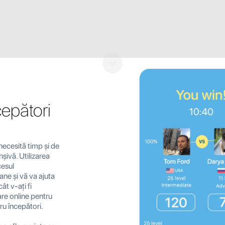
epători
necesită timp și de
nșivă. Utilizarea
cesul
ne și vă va ajuta
ât v-ați fi
are online pentru
ru începători.