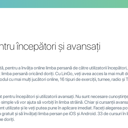
ru începători și avansați
ă, pentru a învăța online limba persană de către utilizatorii începători,
ent limba persană oricând doriți. Cu LinGo, veți avea acces la mai mult de
modul cu mai mulți jucători online, 16 tipuri de exerciții, turnee, radio ș
t pentru începători și utilizatorii avansați. Nu sunt necesare cunoștințel
 simple vă vor ajuta să vorbiți în limba străină. Chiar și cursanții avans
ent utilizate și le veți putea pune în aplicare imediat. Faceți alegerea p
gratuit și să învățați limba persan pe iOS și Android. 33 de cursuri în l
e doriți.