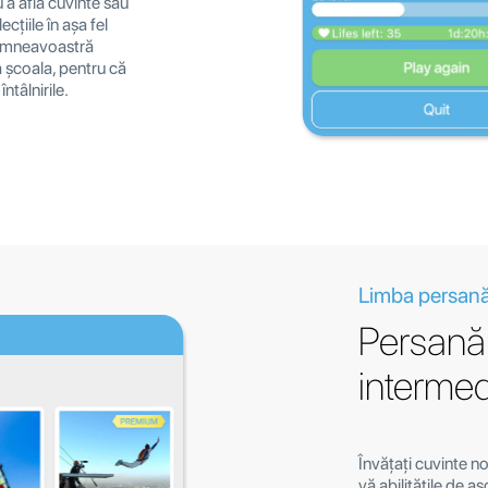
 a afla cuvinte sau
ecțiile în așa fel
dumneavoastră
la școala, pentru că
ntâlnirile.
Limba persană
Persană 
intermed
Învățați cuvinte no
vă abilitățile de a