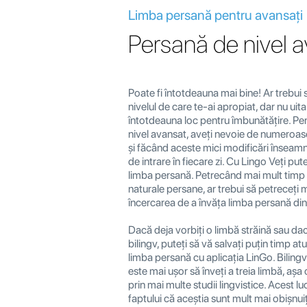
Limba persană pentru avansați
Persană de nivel 
Poate fi întotdeauna mai bine! Ar trebui 
nivelul de care te-ai apropiat, dar nu uita
întotdeauna loc pentru îmbunătățire. Pen
nivel avansat, aveți nevoie de numeroase
și făcând aceste mici modificări înseamn
de intrare în fiecare zi. Cu Lingo Veți pu
limba persană. Petrecând mai mult timp 
naturale persane, ar trebui să petreceți m
încercarea de a învăța limba persană din
Dacă deja vorbiți o limbă străină sau dac
bilingv, puteți să vă salvați puțin timp at
limba persană cu aplicația LinGo. Bilingv
este mai ușor să înveți a treia limbă, aș
prin mai multe studii lingvistice. Acest l
faptului că aceștia sunt mult mai obișnuiț