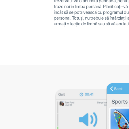
Rezervați-vă o anumită perioadă, pentru
fraze noi în limba persană. Planificați-vă l
încât să se potrivească cu programul 
personal. Totuși, nu trebuie să întârziați 
urmați o lecție de limbă sau să vă anulați î