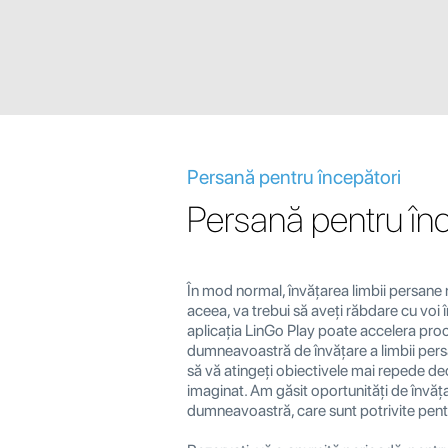
Persană pentru începători
Persană pentru înc
În mod normal, învățarea limbii persane 
aceea, va trebui să aveți răbdare cu voi î
aplicația LinGo Play poate accelera pro
dumneavoastră de învățare a limbii persa
să vă atingeți obiectivele mai repede dec
imaginat. Am găsit oportunități de învăț
dumneavoastră, care sunt potrivite pent