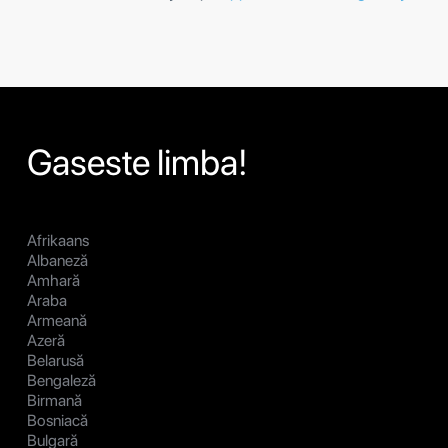
Gaseste limba!
Afrikaans
Albaneză
Amhară
Araba
Armeană
Azeră
Belarusă
Bengaleză
Birmană
Bosniacă
Bulgară