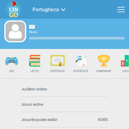
Portugheza
Nivel
/
JOC
LECȚII
CERTIFICAT
STATISTICĂ
CAMPIONAT
LOC
Jucători online
Jocuri active
Jocurile jucate astăzi
4085