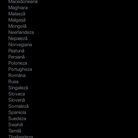
Macedoneană
Maghiara
Malaeză
Malgașă
Mongolă
Neerlandeza
Nepaleză
Norvegiana
Paștună
Persană
Poloneza
Portugheza
Româna
Rusa
Singaleză
Slovaca
Slovenă
Somaleză
Spaniola
Suedeza
Swahili
Tamilă
Thailandeza