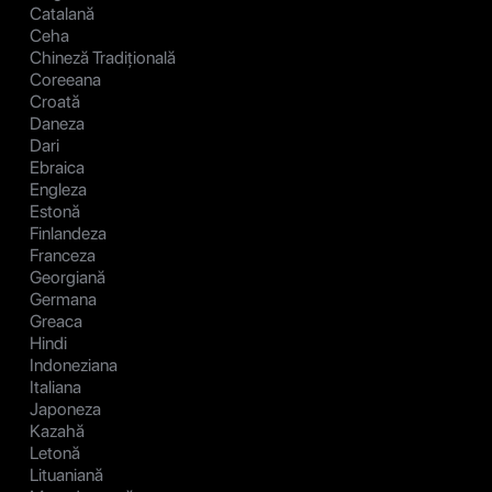
Catalană
Ceha
Chineză Tradițională
Coreeana
Croată
Daneza
Dari
Ebraica
Engleza
Estonă
Finlandeza
Franceza
Georgiană
Germana
Greaca
Hindi
Indoneziana
Italiana
Japoneza
Kazahă
Letonă
Lituaniană