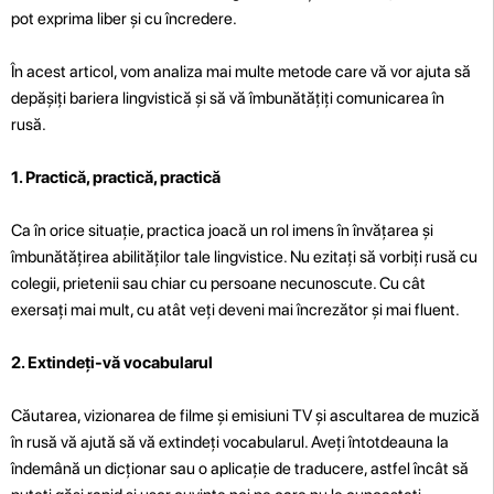
pot exprima liber și cu încredere.
În acest articol, vom analiza mai multe metode care vă vor ajuta să
depășiți bariera lingvistică și să vă îmbunătățiți comunicarea în
rusă.
1. Practică, practică, practică
Ca în orice situație, practica joacă un rol imens în învățarea și
îmbunătățirea abilităților tale lingvistice. Nu ezitați să vorbiți rusă cu
colegii, prietenii sau chiar cu persoane necunoscute. Cu cât
exersați mai mult, cu atât veți deveni mai încrezător și mai fluent.
2. Extindeți-vă vocabularul
Căutarea, vizionarea de filme și emisiuni TV și ascultarea de muzică
în rusă vă ajută să vă extindeți vocabularul. Aveți întotdeauna la
îndemână un dicționar sau o aplicație de traducere, astfel încât să