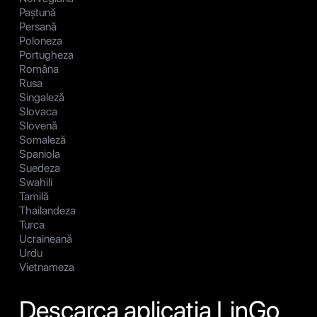
Paștună
Persană
Poloneza
Portugheza
Româna
Rusa
Singaleză
Slovaca
Slovenă
Somaleză
Spaniola
Suedeza
Swahili
Tamilă
Thailandeza
Turca
Ucraineană
Urdu
Vietnameza
Descarca aplicatia LinGo