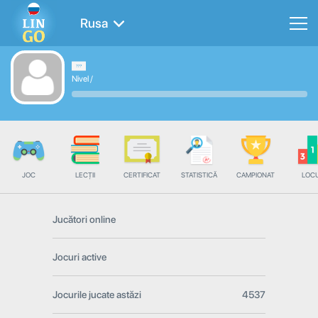
Rusa
Nivel
/
JOC
LECȚII
CERTIFICAT
STATISTICĂ
CAMPIONAT
LOC
Jucători online
Jocuri active
Jocurile jucate astăzi
4537