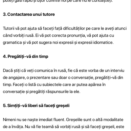
puteți găsi rapid și ușor cuvinte noi pe care nu le cunoașteți.
3. Contactarea unui tutore
Tutorii vă pot ajuta să faceți față dificultăților pe care le aveți atunci
când vorbiți rusă. Ei vă pot corecta pronunția, vă pot ajuta cu
gramatica și vă pot sugera noi expresii și expresii idiomatice.
4. Pregătiți-vă din timp
Dacă știți că veți comunica în rusă, fie că este vorba de un interviu
de angajare, o prezentare sau doar o conversație, pregătiți-vă din
timp. Faceți o listă cu subiectele care ar putea apărea în
conversație și pregătiți răspunsurile la ele.
5. Simțiți-vă liberi să faceți greșeli
Nimeni nu se naște imediat fluent. Greșelile sunt o altă modalitate
de a învăța. Nu vă fie teamă să vorbiți rusă și să faceți greșeli, este