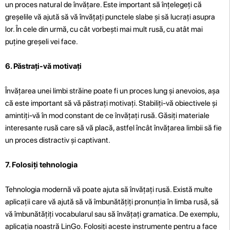
un proces natural de învățare. Este important să înțelegeți că
greșelile vă ajută să vă învățați punctele slabe și să lucrați asupra
lor. În cele din urmă, cu cât vorbești mai mult rusă, cu atât mai
puține greșeli vei face.
6. Păstrați-vă motivați
Învățarea unei limbi străine poate fi un proces lung și anevoios, așa
că este important să vă păstrați motivați. Stabiliți-vă obiectivele și
amintiți-vă în mod constant de ce învățați rusă. Găsiți materiale
interesante rusă care să vă placă, astfel încât învățarea limbii să fie
un proces distractiv și captivant.
7. Folosiți tehnologia
Tehnologia modernă vă poate ajuta să învățați rusă. Există multe
aplicații care vă ajută să vă îmbunătățiți pronunția în limba rusă, să
vă îmbunătățiți vocabularul sau să învățați gramatica. De exemplu,
aplicația noastră LinGo. Folosiți aceste instrumente pentru a face