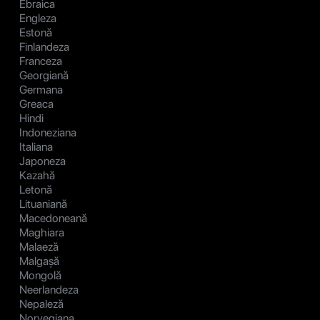
Ebraica
Engleza
Estonă
Finlandeza
Franceza
Georgiană
Germana
Greaca
Hindi
Indoneziana
Italiana
Japoneza
Kazahă
Letonă
Lituaniană
Macedoneană
Maghiara
Malaeză
Malgașă
Mongolă
Neerlandeza
Nepaleză
Norvegiana