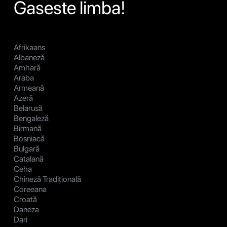
Gaseste limba!
Afrikaans
Albaneză
Amhară
Araba
Armeană
Azeră
Belarusă
Bengaleză
Birmană
Bosniacă
Bulgară
Catalană
Ceha
Chineză Tradițională
Coreeana
Croată
Daneza
Dari