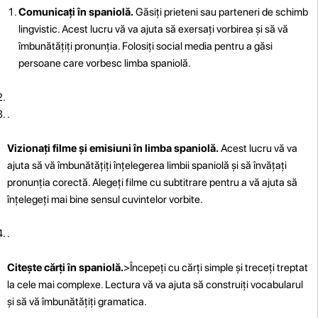
Comunicați în spaniolă.
Găsiți prieteni sau parteneri de schimb
lingvistic. Acest lucru vă va ajuta să exersați vorbirea și să vă
îmbunătățiți pronunția. Folosiți social media pentru a găsi
persoane care vorbesc limba spaniolă.
.
Vizionați filme și emisiuni în limba spaniolă.
Acest lucru vă va
ajuta să vă îmbunătățiți înțelegerea limbii spaniolă și să învățați
pronunția corectă. Alegeți filme cu subtitrare pentru a vă ajuta să
înțelegeți mai bine sensul cuvintelor vorbite.
.
Citește cărți în spaniolă.
>Începeți cu cărți simple și treceți treptat
la cele mai complexe. Lectura vă va ajuta să construiți vocabularul
și să vă îmbunătățiți gramatica.