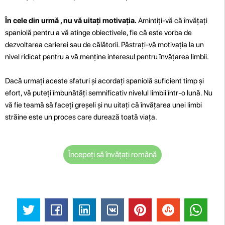
În cele din urmă , nu vă uitați motivația.
Amintiți-vă că învățați
spaniolă pentru a vă atinge obiectivele, fie că este vorba de
dezvoltarea carierei sau de călătorii. Păstrați-vă motivația la un
nivel ridicat pentru a vă menține interesul pentru învățarea limbii.
Dacă urmați aceste sfaturi și acordați spaniolă suficient timp și
efort, vă puteți îmbunătăți semnificativ nivelul limbii într-o lună. Nu
vă fie teamă să faceți greșeli și nu uitați că învățarea unei limbi
străine este un proces care durează toată viața.
Începeți să învățați română