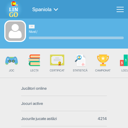
Spaniola
Nivel
/
JOC
LECȚII
CERTIFICAT
STATISTICĂ
CAMPIONAT
LOC
Jucători online
Jocuri active
Jocurile jucate astăzi
4214