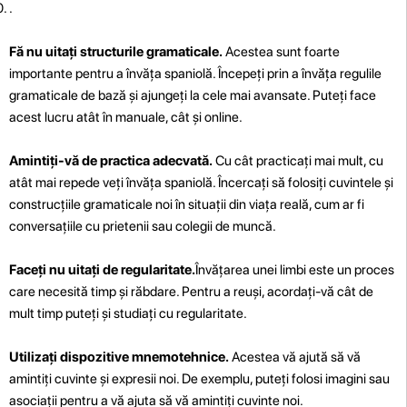
.
Fă nu uitați structurile gramaticale.
Acestea sunt foarte
importante pentru a învăța spaniolă. Începeți prin a învăța regulile
gramaticale de bază și ajungeți la cele mai avansate. Puteți face
acest lucru atât în manuale, cât și online.
Amintiți-vă de practica adecvată.
Cu cât practicați mai mult, cu
atât mai repede veți învăța spaniolă. Încercați să folosiți cuvintele și
construcțiile gramaticale noi în situații din viața reală, cum ar fi
conversațiile cu prietenii sau colegii de muncă.
Faceți nu uitați de regularitate.
Învățarea unei limbi este un proces
care necesită timp și răbdare. Pentru a reuși, acordați-vă cât de
mult timp puteți și studiați cu regularitate.
Utilizați dispozitive mnemotehnice.
Acestea vă ajută să vă
amintiți cuvinte și expresii noi. De exemplu, puteți folosi imagini sau
asociații pentru a vă ajuta să vă amintiți cuvinte noi.