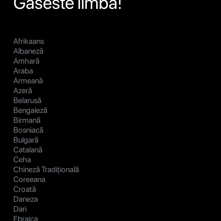
Gaseste limba!
Afrikaans
Albaneză
Amhară
Araba
Armeană
Azeră
Belarusă
Bengaleză
Birmană
Bosniacă
Bulgară
Catalană
Ceha
Chineză Tradițională
Coreeana
Croată
Daneza
Dari
Ebraica