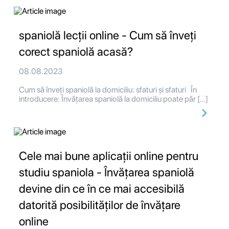
spaniolă lecții online - Cum să înveți
corect spaniolă acasă?
08.08.2023
Cum să înveți spaniolă la domiciliu: sfaturi și sfaturi În
introducere: Învățarea spaniolă la domiciliu poate păr […]
Cele mai bune aplicații online pentru
studiu spaniola - Învățarea spaniolă
devine din ce în ce mai accesibilă
datorită posibilităților de învățare
online