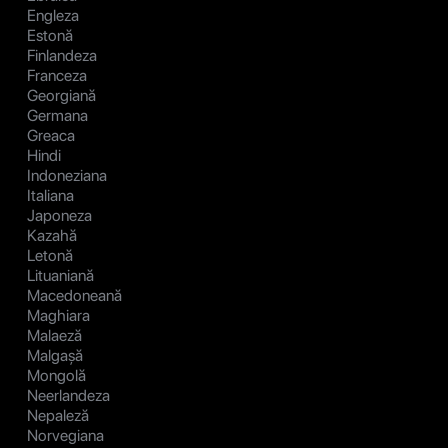
Engleza
Estonă
Finlandeza
Franceza
Georgiană
Germana
Greaca
Hindi
Indoneziana
Italiana
Japoneza
Kazahă
Letonă
Lituaniană
Macedoneană
Maghiara
Malaeză
Malgașă
Mongolă
Neerlandeza
Nepaleză
Norvegiana