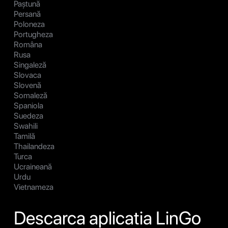
Paștună
Persană
Poloneza
Portugheza
Româna
Rusa
Singaleză
Slovaca
Slovenă
Somaleză
Spaniola
Suedeza
Swahili
Tamilă
Thailandeza
Turca
Ucraineană
Urdu
Vietnameza
Descarca aplicatia LinGo