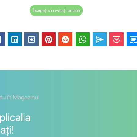
Începeți să învățați română
sau în Magazinul
licalia
ați!