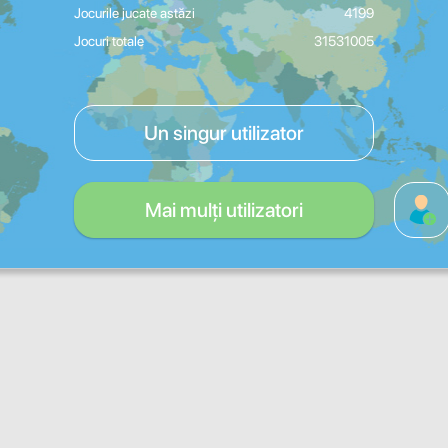
Jocurile jucate astăzi
4199
Jocuri totale
31531005
Un singur utilizator
Mai mulți utilizatori