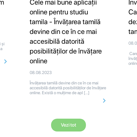
um
Cele mai bune aplicații
În
online pentru studiu
Ca
tamila - Învățarea tamilă
de
devine din ce în ce mai
ta
accesibilă datorită
08.
 și
la
posibilităților de învățare
Care
învăț
online
onli
08.08.2023
Învățarea tamilă devine din ce în ce mai
accesibilă datorită posibilităților de învățare
online. Există o mulțime de apl […]
Vezi tot