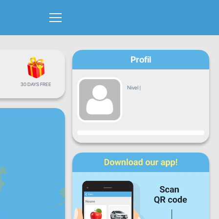
Profil
30 DAYS FREE
Nivel
|
Progres
L
Ma
Mi
J