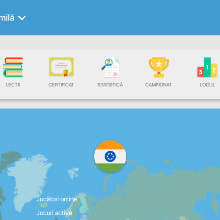
milă
LECȚII
CERTIFICAT
STATISTICĂ
CAMPIONAT
LOCUL
Jucători online
Jocuri active