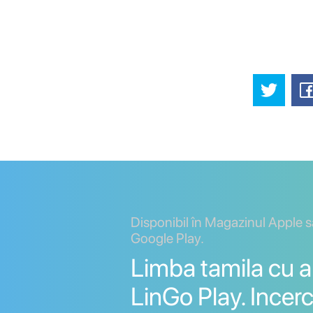
Disponibil în Magazinul Apple 
Google Play.
Limba tamila cu ap
LinGo Play. Incerc