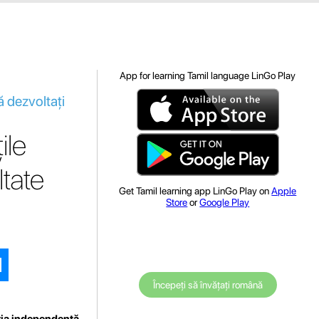
App for learning Tamil language LinGo Play
ă dezvoltați
ile
ltate
Get Tamil learning app LinGo Play on
Apple
Store
or
Google Play
Începeți să învățați română
ția independentă