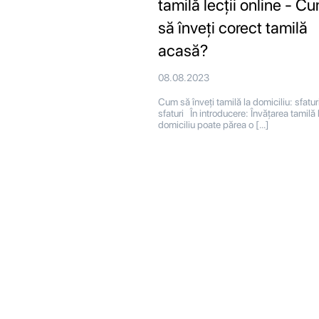
tamilă lecții online - C
să înveți corect tamilă
acasă?
08.08.2023
Cum să înveți tamilă la domiciliu: sfaturi
sfaturi În introducere: Învățarea tamilă 
domiciliu poate părea o […]