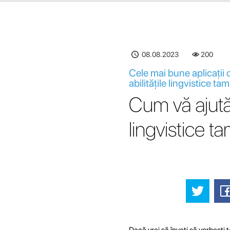
08.08.2023
200
Cele mai bune aplicații 
abilitățile lingvistice tam
Cum vă ajută 
lingvistice tam
Dacă vrei să înveți să vorbești t