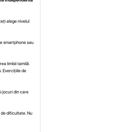
eți alege nivelul
e, pe smartphone sau
rea limbii tamilă.
. Exercițiile de
i jocuri din care
 de dificultate. Nu