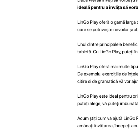
ideală pentru a învăța să vorbe
LinGo Play oferă o gamă largă de
care se potrivește nevoilor și ob
Unul dintre principalele benefici
tabletă. Cu LinGo Play, puteți î
LinGo Play oferă mai multe tipuri 
De exemplu, exercițiile de înțele
citire și de gramatică vă vor aju
LinGo Play este ideal pentru ori
puteți alege, vă puteți îmbunătăț
Acum știți cum vă ajută LinGo Pla
amânați învățarea, începeți acu