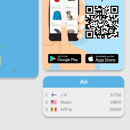
V
S
D
Progresul zilnic
Progresul lunar
Certificat
Progres total
Azi
1.
J. K
51750
2.
Mauro
29610
3.
KPF fp
25430