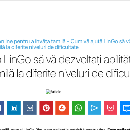
online pentru a învăța tamilă - Cum vă ajută LinGo să v
ilă la diferite niveluri de dificultate
LinGo să vă dezvoltați abilităț
ilă la diferite niveluri de dificu
amilă, atunci LinGo Play este aplicația potrivită pentru tine.
Este aplica