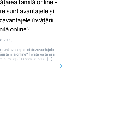
vățarea tamilă online -
re sunt avantajele și
zavantajele învățării
milă online?
08.2023
 sunt avantajele și dezavantajele
ării tamilă online? Învățarea tamilă
ne este o opțiune care devine […]