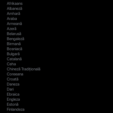
Afrikaans
Albaneză
Amhară
Araba
Armeană
Azeră
Belarusă
Bengaleză
Birmană
Bosniacă
Bulgară
Catalană
Ceha
Chineză Tradițională
Coreeana
Croată
Daneza
Dari
Ebraica
Engleza
Estonă
Finlandeza