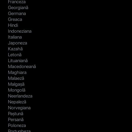
Franceza
Georgiană
Germana
Greaca
Hindi
Indoneziana
Italiana
Japoneza
Kazahă
Letonă
Lituaniană
Macedoneană
Maghiara
Malaeză
Malgașă
Mongolă
Neerlandeza
Nepaleză
Norvegiana
Paștună
Persană
Poloneza
Portugheza