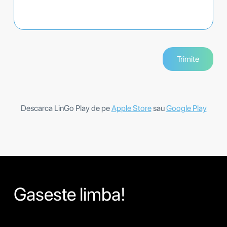
Descarca LinGo Play de pe
Apple Store
sau
Google Play
Gaseste limba!