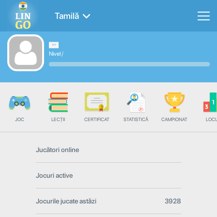
Tamilă
Nivel
/
JOC
LECȚII
CERTIFICAT
STATISTICĂ
CAMPIONAT
LOC
Jucători online
Jocuri active
Jocurile jucate astăzi
3928