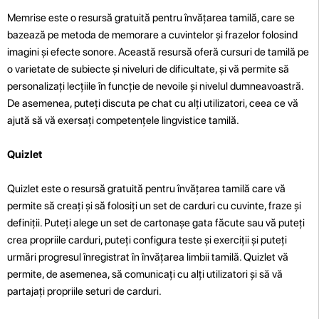
Memrise este o resursă gratuită pentru învățarea tamilă, care se
bazează pe metoda de memorare a cuvintelor și frazelor folosind
imagini și efecte sonore. Această resursă oferă cursuri de tamilă pe
o varietate de subiecte și niveluri de dificultate, și vă permite să
personalizați lecțiile în funcție de nevoile și nivelul dumneavoastră.
De asemenea, puteți discuta pe chat cu alți utilizatori, ceea ce vă
ajută să vă exersați competențele lingvistice tamilă.
Quizlet
Quizlet este o resursă gratuită pentru învățarea tamilă care vă
permite să creați și să folosiți un set de carduri cu cuvinte, fraze și
definiții. Puteți alege un set de cartonașe gata făcute sau vă puteți
crea propriile carduri, puteți configura teste și exerciții și puteți
urmări progresul înregistrat în învățarea limbii tamilă. Quizlet vă
permite, de asemenea, să comunicați cu alți utilizatori și să vă
partajați propriile seturi de carduri.