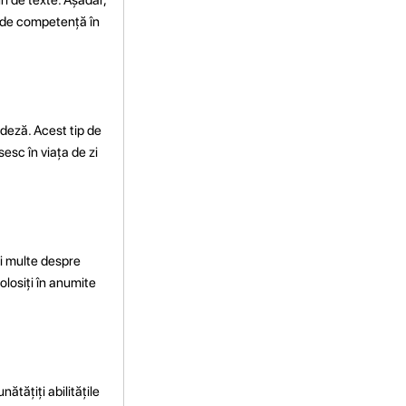
ul de competență în
ndeză. Acest tip de
esc în viața de zi
mai multe despre
folosiți în anumite
ătățiți abilitățile