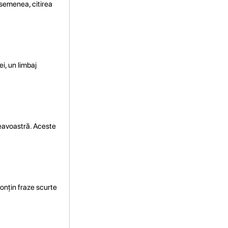
 asemenea, citirea
ei, un limbaj
neavoastră. Aceste
conțin fraze scurte