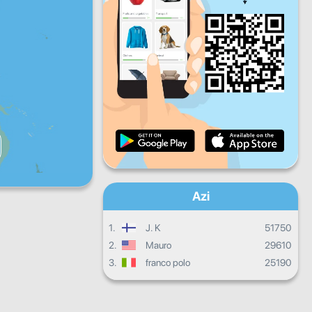
V
S
D
Progresul zilnic
Progresul lunar
Certificat
Progres total
Azi
1.
J. K
51750
2.
Mauro
29610
3.
franco polo
25190