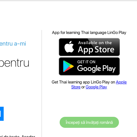
App for learning Thai language LinGo Play
pentru a-mi
 pentru
Get Thai learning app LinGo Play on
Apple
Store
or
Google Play
Începeți să învățați română
uri de texte. Așadar,