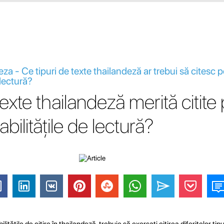
eza - Ce tipuri de texte thailandeză ar trebui să citesc 
 lectură?
texte thailandeză merită citite
bilitățile de lectură?
litățile de citire în thailandeză, trebuie să exersați citirea diferitelor tip