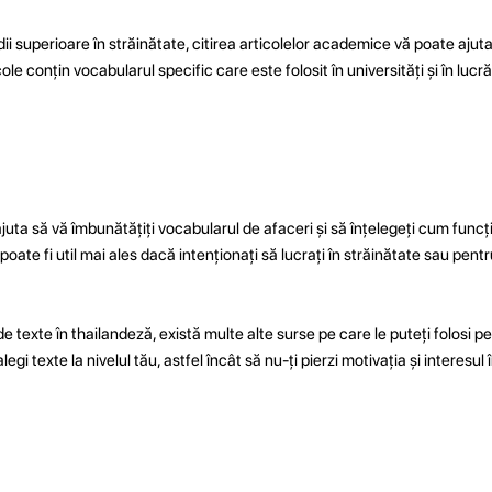
ii superioare în străinătate, citirea articolelor academice vă poate ajuta
ole conțin vocabularul specific care este folosit în universități și în luc
ajuta să vă îmbunătățiți vocabularul de afaceri și să înțelegeți cum func
poate fi util mai ales dacă intenționați să lucrați în străinătate sau pen
de texte în thailandeză, există multe alte surse pe care le puteți folosi p
legi texte la nivelul tău, astfel încât să nu-ți pierzi motivația și interesul