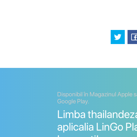
Disponibil în Magazinul Apple 
Google Play.
Limba thailandez
aplicalia LinGo Pl