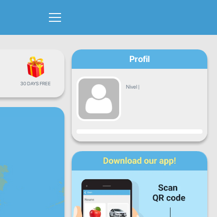
Profil
30 DAYS FREE
Nivel
|
Progres
L
Ma
Mi
J