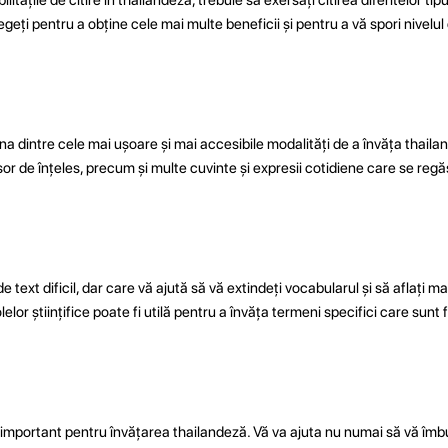
alegeți pentru a obține cele mai multe beneficii și pentru a vă spori nivel
 una dintre cele mai ușoare și mai accesibile modalități de a învăța thaila
șor de înțeles, precum și multe cuvinte și expresii cotidiene care se regăs
 de text dificil, dar care vă ajută să vă extindeți vocabularul și să aflați 
lelor științifice poate fi utilă pentru a învăța termeni specifici care sunt 
t important pentru învățarea thailandeză. Vă va ajuta nu numai să vă îmbun