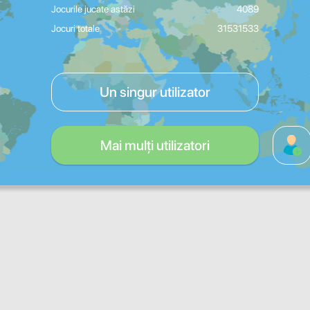
Jocurile jucate astăzi
4089
Jocuri totale
31531533
Un singur utilizator
Mai mulți utilizatori