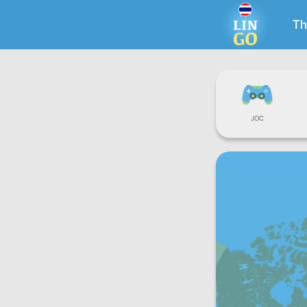
Th
JOC