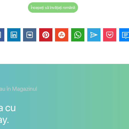
Începeți să învățați română
sau în Magazinul
a cu
ay.