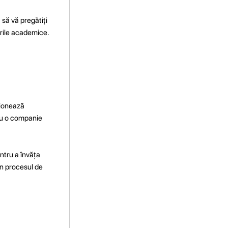
 să vă pregătiți
rările academice.
ționează
tru o companie
entru a învăța
 în procesul de