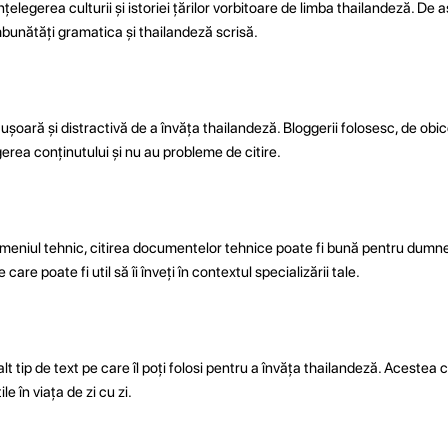
 înțelegerea culturii și istoriei țărilor vorbitoare de limba thailandeză. De
mbunătăți gramatica și thailandeză scrisă.
ușoară și distractivă de a învăța thailandeză. Bloggerii folosesc, de obic
gerea conținutului și nu au probleme de citire.
domeniul tehnic, citirea documentelor tehnice poate fi bună pentru dum
care poate fi util să îi înveți în contextul specializării tale.
lt tip de text pe care îl poți folosi pentru a învăța thailandeză. Acestea 
le în viața de zi cu zi.