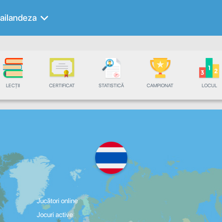
ailandeza
LECȚII
CERTIFICAT
STATISTICĂ
CAMPIONAT
LOCUL
Jucători online
Jocuri active