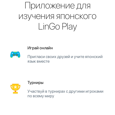
Приложение для
изучения японского
LinGo Play
Играй онлайн
Пригласи своих друзей и учите японский
язык вместе
Турниры
Участвуй в турнирах с другими игроками
по всему миру