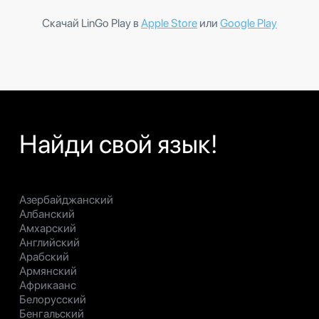
Скачай LinGo Play в
Apple Store
или
Google Play
Найди свой язык!
Азербайджанский
Албанский
Амхарский
Английский
Арабский
Армянский
Африкаанс
Белорусский
Бенгальский