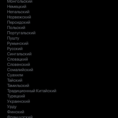
Монгольский
Немецкий
Непальский
Норвежский
Персидский
Польский
Португальский
Пушту
Румынский
Русский
Сингальский
Словацкий
Словенский
Сомалийский
Суахили
Тайский
Тамильский
Традиционный Китайский
Турецкий
Украинский
Урду
Финский
Французский