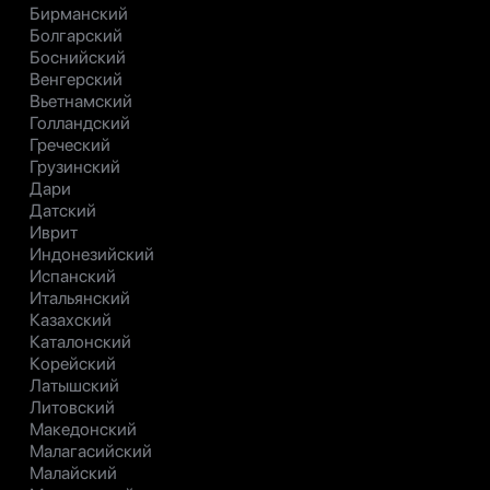
Бирманский
Болгарский
Боснийский
Венгерский
Вьетнамский
Голландский
Греческий
Грузинский
Дари
Датский
Иврит
Индонезийский
Испанский
Итальянский
Казахский
Каталонский
Корейский
Латышский
Литовский
Македонский
Малагасийский
Малайский