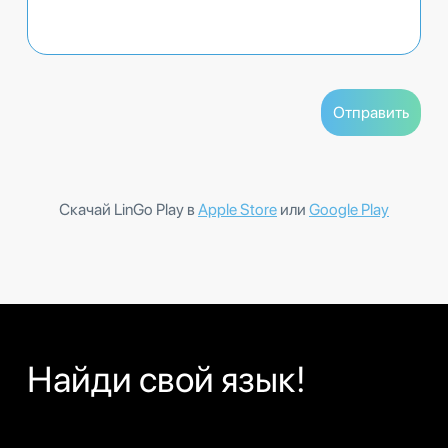
Скачай LinGo Play в
Apple Store
или
Google Play
Найди свой язык!