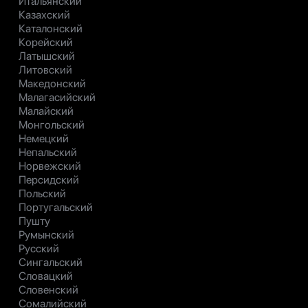
Итальянский
Казахский
Каталонский
Корейский
Латышский
Литовский
Македонский
Малагасийский
Малайский
Монгольский
Немецкий
Непальский
Норвежский
Персидский
Польский
Португальский
Пушту
Румынский
Русский
Сингальский
Словацкий
Словенский
Сомалийский