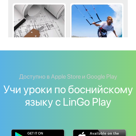
Доступно в Apple Store и Google Play
Учи уроки по боснийскому
языку с LinGo Play