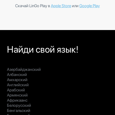
Скачай LinGo Play в
Apple Store
или
Google Play
Найди свой язык!
Азербайджанский
Албанский
Амхарский
Английский
Арабский
Армянский
Африкаанс
Белорусский
Бенгальский