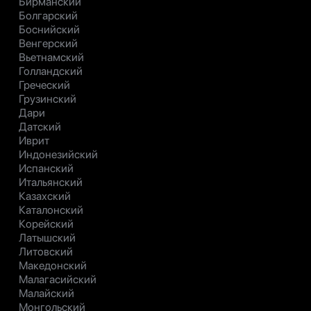
Бирманский
Болгарский
Боснийский
Венгерский
Вьетнамский
Голландский
Греческий
Грузинский
Дари
Датский
Иврит
Индонезийский
Испанский
Итальянский
Казахский
Каталонский
Корейский
Латышский
Литовский
Македонский
Малагасийский
Малайский
Монгольский