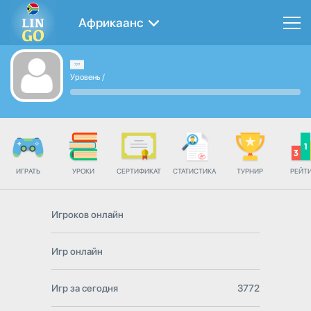
Африкаанс
Уровень
/
ИГРАТЬ
УРОКИ
СЕРТИФИКАТ
СТАТИСТИКА
ТУРНИР
РЕЙТ
Игроков онлайн
Игр онлайн
Игр за сегодня
3772