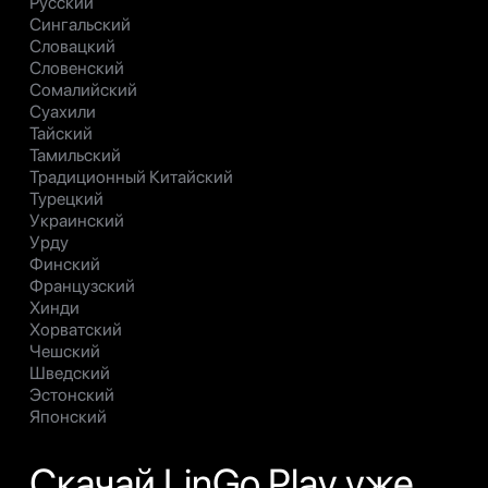
Русский
Сингальский
Словацкий
Словенский
Сомалийский
Суахили
Тайский
Тамильский
Традиционный Китайский
Турецкий
Украинский
Урду
Финский
Французский
Хинди
Хорватский
Чешский
Шведский
Эстонский
Японский
Скачай LinGo Play уже