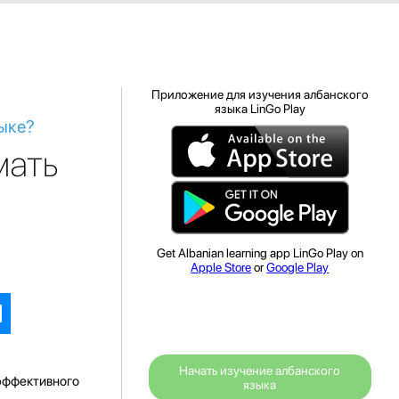
Приложение для изучения албанского
языка LinGo Play
зыке?
мать
Get Albanian learning app LinGo Play on
Apple Store
or
Google Play
Начать изучение албанского
 эффективного
языка