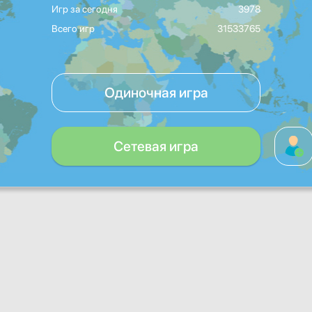
Игр за сегодня
3978
Всего игр
31533765
Одиночная игра
Сетевая игра