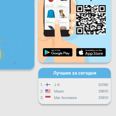
Пт
Сб
Вс
Ежедневный прогресс
Ежемесячный прогресс
Сертификат
Общий прогресс
Лучшие за сегодня
1.
J. K
53180
2.
Mauro
29610
3.
Маг Ангелика
25610