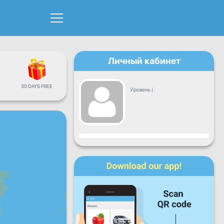
Личный кабинет
30 DAYS FREE
Уровень
|
Прогресс
Пн
Вт
Ср
Чт