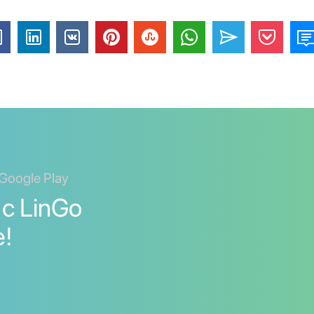
Google Play
с LinGo
е!