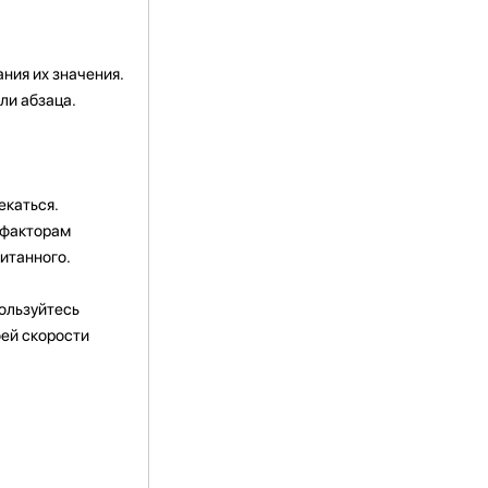
ния их значения.
ли абзаца.
екаться.
 факторам
итанного.
Пользуйтесь
оей скорости