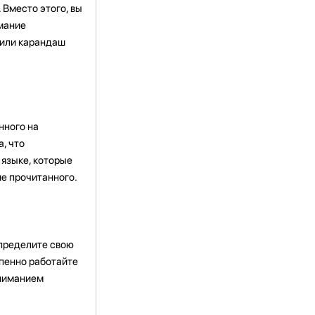
 Вместо этого, вы
имание
 или карандаш
нного на
, что
языке, которые
ие прочитанного.
определите свою
епенно работайте
ониманием