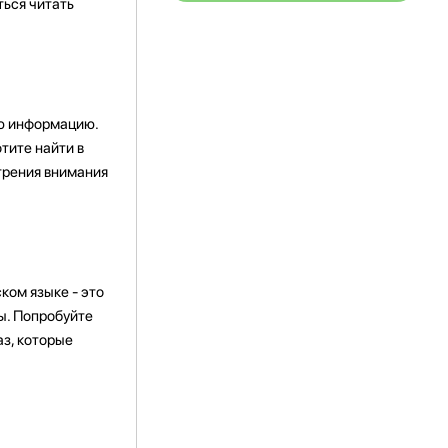
ться читать
ую информацию.
тите найти в
стрения внимания
ком языке - это
ты. Попробуйте
аз, которые