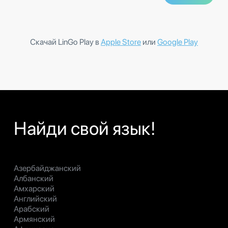
Скачай LinGo Play в
Apple Store
или
Google Play
Найди свой язык!
Азербайджанский
Албанский
Амхарский
Английский
Арабский
Армянский