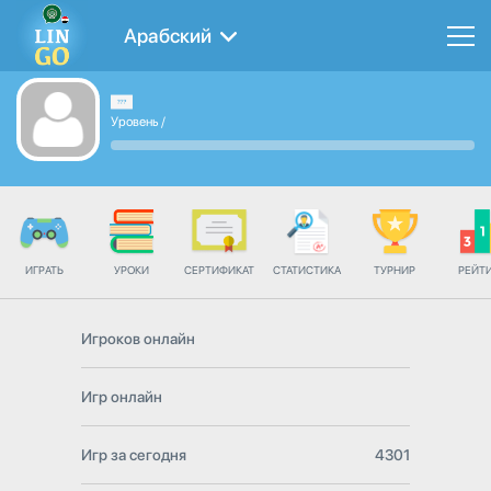
Арабский
Уровень
/
ИГРАТЬ
УРОКИ
СЕРТИФИКАТ
СТАТИСТИКА
ТУРНИР
РЕЙТ
Игроков онлайн
Игр онлайн
Игр за сегодня
4301