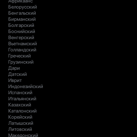
Африкаанс
Белорусский
Бенгальский
Бирманский
Болгарский
Боснийский
Венгерский
Вьетнамский
Голландский
Греческий
Грузинский
Дари
Датский
Иврит
Индонезийский
Испанский
Итальянский
Казахский
Каталонский
Корейский
Латышский
Литовский
Македонский