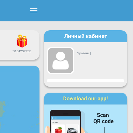
Личный кабинет
30 DAYS FREE
Уровень
|
Прогресс
Пн
Вт
Ср
Чт