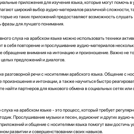
иальные приложения для изучения языка, которые могут помочь в
лагают широкий выбор аудио-материалов различной сложности, та
екоторые из таких приложений предоставляют возможность слушать
ь фразы для лучшего понимания.
вного слуха на арабском языке можно использовать техники актив
т в себя повторение и прослушивание аудио-материалов нескольк
же обращение внимания на интонацию и произношение. Важно не т
л целых предложений и диалогов.
ке разговорной речи с носителями арабского языка. Общение с но
 произношения и интонации, а также научиться быстро реагирова
е найти партнеров для языкового обмена в социальных сетях или
 слуха на арабском языке - это процесс, который требует регулярн
одик. Прослушивание музыки и песен, аудиокниг и других аудио-
приложений и общение с носителями языка помогут вам достичь у
нном развитии и совершенствовании своих навыков.