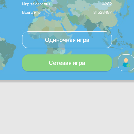
Игр за сегодня
4282
Всего игр
31528487
Одиночная игра
Сетевая игра