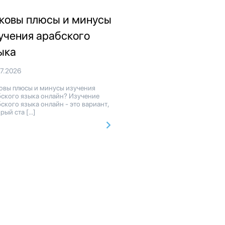
ковы плюсы и минусы
учения арабского
ыка
07.2026
овы плюсы и минусы изучения
бского языка онлайн? Изучение
ского языка онлайн - это вариант,
рый ста […]