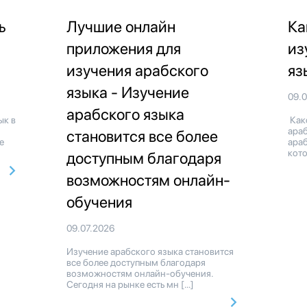
ь
Лучшие онлайн
Ка
приложения для
из
изучения арабского
яз
языка - Изучение
09.
арабского языка
ык в
Как
ара
становится все более
е
араб
кото
доступным благодаря
возможностям онлайн-
обучения
09.07.2026
Изучение арабского языка становится
все более доступным благодаря
возможностям онлайн-обучения.
Сегодня на рынке есть мн […]