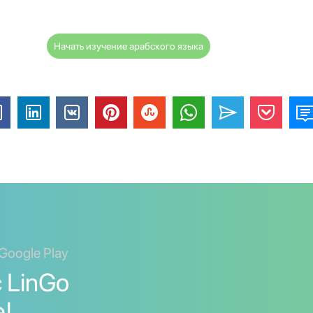
Начать изучение арабского языка
Google Play
 LinGo
е!