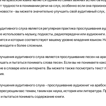
 трудности в понимании речи на слух, особенно если она произн
 новости - вы можете значительно улучшить свой аудитивный слух,
удитивного слуха является регулярная практика прослушивания а
е использовать музыку, подкасты, радиопередачи или аудиокниги
ятся и которые соответствуют вашему уровню владения языком. Н
реходите к более сложным.
учшения аудитивного слуха является прослушивание песен на ара
шать и пытаться понимать слова песен. Если вы не понимаете како
ие в словаре или в интернете. Вы можете также посмотреть текст 
ия.
учшения аудитивного слуха - прослушивание аудиокниг на арабск
ересующим вас темам, таким как наука, история или литература. П
 и пытаться понимать содержание книги.