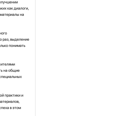
 улучшении
ких как диалоги,
 материалы на
ного
о раз, выделение
олько понимать
сителями
ть на общие
 специальных
ой практики и
материалов,
спеха в этом