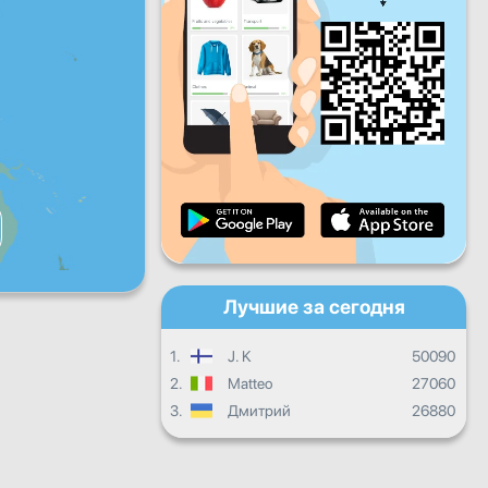
Пт
Сб
Вс
Ежедневный прогресс
Ежемесячный прогресс
Сертификат
Общий прогресс
Лучшие за сегодня
1.
J. K
50090
2.
Matteo
27060
3.
Дмитрий
26880