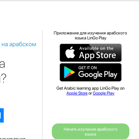
Приложение для изучения арабского
языка LinGo Play
х на арабском
а
и?
Get Arabic learning app LinGo Play on
Apple Store
or
Google Play
Начать изучение арабского
языка
чения языка.