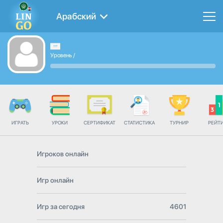
Арабский
Уровень
/
ИГРАТЬ
УРОКИ
СЕРТИФИКАТ
СТАТИСТИКА
ТУРНИР
РЕЙТ
Игроков онлайн
Игр онлайн
Игр за сегодня
4601