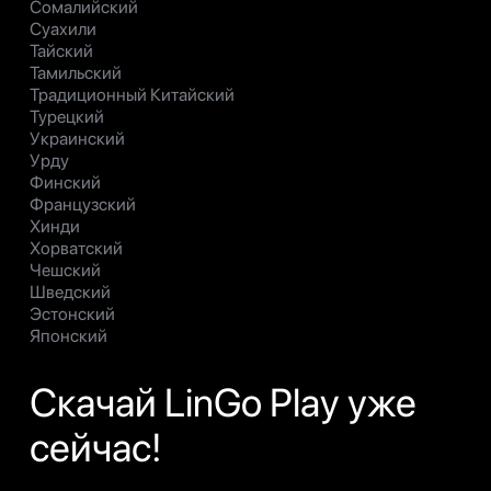
Сомалийский
Суахили
Тайский
Тамильский
Традиционный Китайский
Турецкий
Украинский
Урду
Финский
Французский
Хинди
Хорватский
Чешский
Шведский
Эстонский
Японский
Скачай LinGo Play уже
сейчас!