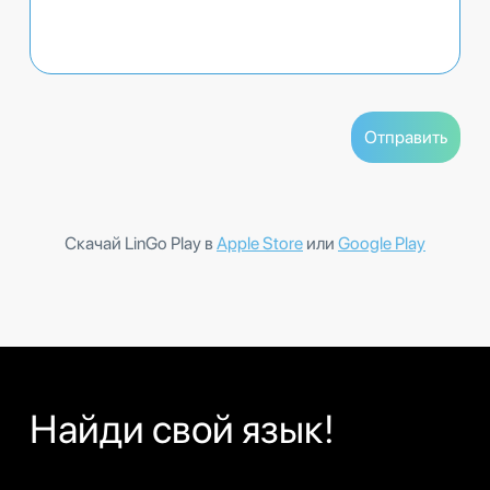
Скачай LinGo Play в
Apple Store
или
Google Play
Найди свой язык!