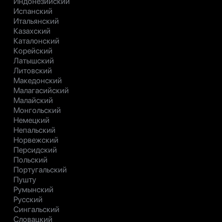
Индонезийский
Испанский
Итальянский
Казахский
Каталонский
Корейский
Латышский
Литовский
Македонский
Малагасийский
Малайский
Монгольский
Немецкий
Непальский
Норвежский
Персидский
Польский
Португальский
Пушту
Румынский
Русский
Сингальский
Словацкий