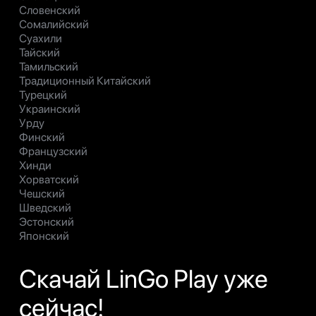
Словенский
Сомалийский
Суахили
Тайский
Тамильский
Традиционный Китайский
Турецкий
Украинский
Урду
Финский
Французский
Хинди
Хорватский
Чешский
Шведский
Эстонский
Японский
Скачай LinGo Play уже
сейчас!