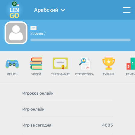
Арабский
Уровень
/
ИГРАТЬ
УРОКИ
СЕРТИФИКАТ
СТАТИСТИКА
ТУРНИР
РЕЙТ
Игроков онлайн
Игр онлайн
Игр за сегодня
4605