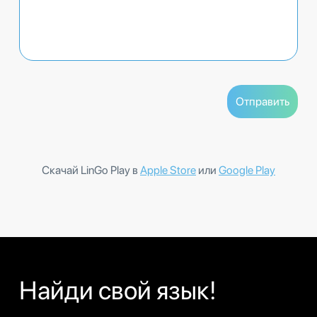
Скачай LinGo Play в
Apple Store
или
Google Play
Найди свой язык!