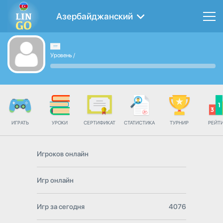
Азербайджанский
Уровень
/
ИГРАТЬ
УРОКИ
СЕРТИФИКАТ
СТАТИСТИКА
ТУРНИР
РЕЙТ
Игроков онлайн
Игр онлайн
Игр за сегодня
4076