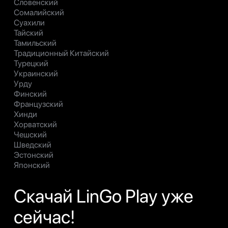
Словенский
Сомалийский
Суахили
Тайский
Тамильский
Традиционный Китайский
Турецкий
Украинский
Урду
Финский
Французский
Хинди
Хорватский
Чешский
Шведский
Эстонский
Японский
Скачай LinGo Play уже
сейчас!