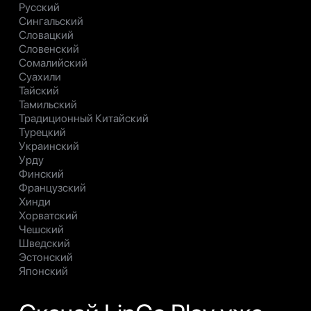
Русский
Сингальский
Словацкий
Словенский
Сомалийский
Суахили
Тайский
Тамильский
Традиционный Китайский
Турецкий
Украинский
Урду
Финский
Французский
Хинди
Хорватский
Чешский
Шведский
Эстонский
Японский