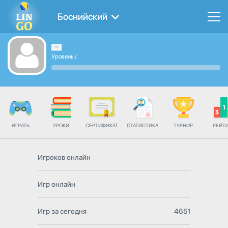
Боснийский
Уровень
/
ИГРАТЬ
УРОКИ
СЕРТИФИКАТ
СТАТИСТИКА
ТУРНИР
РЕЙТ
Игроков онлайн
Игр онлайн
Игр за сегодня
4651