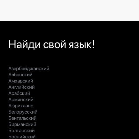
Найди свой язык!
Азербайджанский
Албанский
Амхарский
Английский
Арабский
Армянский
Африкаанс
Белорусский
Бенгальский
Бирманский
Болгарский
Боснийский