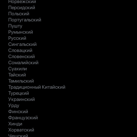
Норвежский
Персидский
Польский
Португальский
Пушту
Румынский
Русский
Сингальский
Словацкий
Словенский
Сомалийский
Суахили
Тайский
Тамильский
Традиционный Китайский
Турецкий
Украинский
Урду
Финский
Французский
Хинди
Хорватский
Чешский