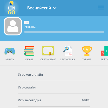
Боснийский
Уровень
/
ИГРАТЬ
УРОКИ
СЕРТИФИКАТ
СТАТИСТИКА
ТУРНИР
РЕЙТ
Игроков онлайн
Игр онлайн
Игр за сегодня
4605