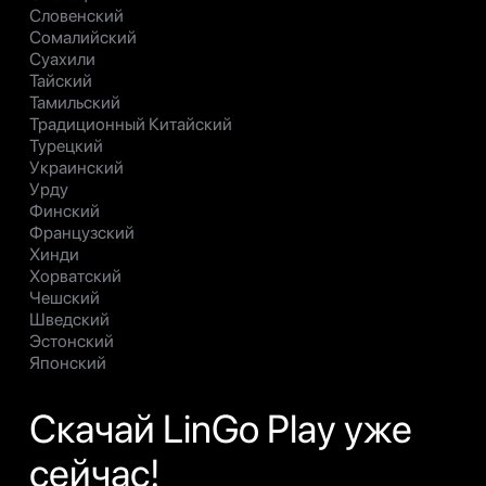
Словенский
Сомалийский
Суахили
Тайский
Тамильский
Традиционный Китайский
Турецкий
Украинский
Урду
Финский
Французский
Хинди
Хорватский
Чешский
Шведский
Эстонский
Японский
Скачай LinGo Play уже
сейчас!