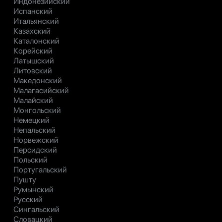
Индонезийский
Испанский
Итальянский
Казахский
Каталонский
Корейский
Латышский
Литовский
Македонский
Малагасийский
Малайский
Монгольский
Немецкий
Непальский
Норвежский
Персидский
Польский
Португальский
Пушту
Румынский
Русский
Сингальский
Словацкий