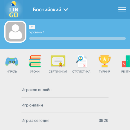
Боснийский
Уровень
/
ИГРАТЬ
УРОКИ
СЕРТИФИКАТ
СТАТИСТИКА
ТУРНИР
РЕЙТ
Игроков онлайн
Игр онлайн
Игр за сегодня
3926