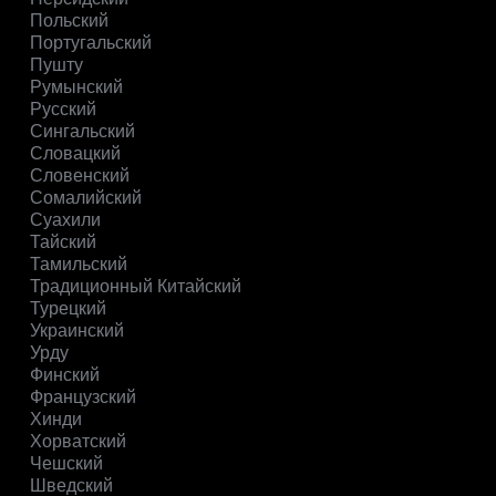
Польский
Португальский
Пушту
Румынский
Русский
Сингальский
Словацкий
Словенский
Сомалийский
Суахили
Тайский
Тамильский
Традиционный Китайский
Турецкий
Украинский
Урду
Финский
Французский
Хинди
Хорватский
Чешский
Шведский