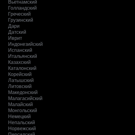
Вьетнамский
Голландский
Греческий
Грузинский
Дари
Датский
Иврит
Индонезийский
Испанский
Итальянский
Казахский
Каталонский
Корейский
Латышский
Литовский
Македонский
Малагасийский
Малайский
Монгольский
Немецкий
Непальский
Норвежский
Персидский