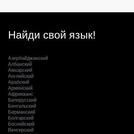
Найди свой язык!
Азербайджанский
Албанский
Амхарский
Английский
Арабский
Армянский
Африкаанс
Белорусский
Бенгальский
Бирманский
Болгарский
Боснийский
Венгерский