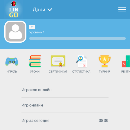
Дари
Уровень
/
ИГРАТЬ
УРОКИ
СЕРТИФИКАТ
СТАТИСТИКА
ТУРНИР
РЕЙТ
Игроков онлайн
Игр онлайн
Игр за сегодня
3836