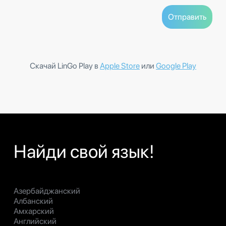
Скачай LinGo Play в
Apple Store
или
Google Play
Найди свой язык!
Азербайджанский
Албанский
Амхарский
Английский