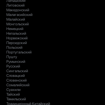
Латышский
Литовский
Македонский
Малагасийский
Малайский
Монгольский
Немецкий
Непальский
Норвежский
Персидский
Польский
Португальский
Пушту
Румынский
Русский
Сингальский
Словацкий
Словенский
Сомалийский
Суахили
Тайский
Тамильский
Традиционный Китайский